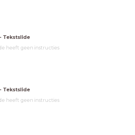
-
Tekstslide
de heeft geen instructies
-
Tekstslide
de heeft geen instructies