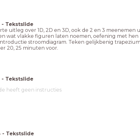
-
Tekstslide
orte uitleg over 1D, 2D en 3D, ook de 2 en 3 meenemen u
gen wat vlakke figuren laten noemen, oefening met hen
introductie stroomdiagram. Teken gelijkbenig trapeziu
er 20, 25 minuten voor.
-
Tekstslide
de heeft geen instructies
4
-
Tekstslide