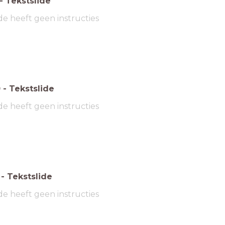
-
Tekstslide
de heeft geen instructies
0
-
Tekstslide
de heeft geen instructies
-
Tekstslide
de heeft geen instructies