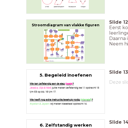
Slide
12
Stroomdiagram van vlakke figuren
Eerst k
leerlin
Daarna 
Neem hi
Slide
13
5. Begeleid inoefenen
Deze sli
Wie kan zelfstandig aan de slag
(basis)
?
Jessica, Gijs & Niek:
jullie maken zelfstandig les 1.1 opdracht 13
t/m E3 op blz. 15 t/m 17.
Wie heeft nog extra instructie/leeshulp nodig
(intensief)
?
Krystian & Jaysen:
wij maken klassikaal opdracht 14.
Slide
1
6. Zelfstandig werken