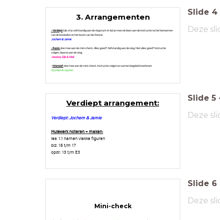
Slide
4
3. Arrangementen
Deze sli
- Verdiept:
kijk of je zelfstandig aan de slag kunt of dat je mee wil doen aan de instructie na het benoemen
van de lesdoelen en het lezen van de theorie.
Jochem & Jamie
- Basis:
doe mee aan de mini-check. Alles goed? Zelfstandig aan de slag. Niet alles goed? Instructie
volgen, daarna aan de slag.
Jessica, Gijs & Niek
-
Intensief:
doe mee aan de mini-check. Instructie volgen en samen begeleid inoefenen.
Krystian & Jaysen
Slide
5
Verdiept arrangement:
Deze sli
Verdiept: Jochem & Jamie
Huiswerk noteren + maken:
les: 1.1 namen vlakke figuren
blz: 15 t/m 17
opdr: 13 t/m E3
Slide
6
Deze sli
Mini-check