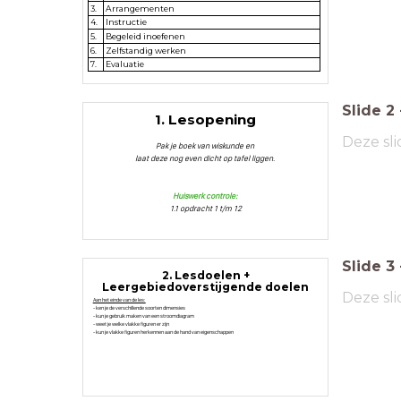
3.
Arrangementen
4.
Instructie
5.
Begeleid inoefenen
6.
Zelfstandig werken
7.
Evaluatie
Slide
2
1. Lesopening
Deze sli
Pak je boek van wiskunde en
laat deze nog even dicht op tafel liggen.
Huiswerk controle:
1.1 opdracht 1 t/m 12
Slide
3
2. Lesdoelen +
Leergebiedoverstijgende doelen
Deze sli
Aan het einde van de les:
- ken je de verschillende soorten dimensies
- kun je gebruik maken van een stroomdiagram
- weet je welke vlakke figuren er zijn
- kun je vlakke figuren herkennen aan de hand van eigenschappen