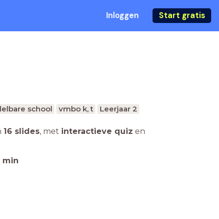
Inloggen
Start gratis
elbare school
vmbo k, t
Leerjaar 2
n
16 slides
,
met
interactieve quiz
en
min