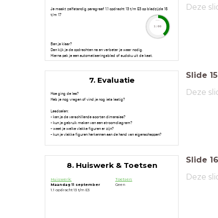
Deze sli
Je maakt zelfstandig paragraaf 1.1 opdracht 13 t/m E3 op bladzijde 15
t/m 17
timer
1:00
Ben je klaar?
Dan kijk je de opdrachten na en verbeter je waar nodig.
Hierna pak je een automatiseringsblad of sudoku uit de kast.
Slide
15
7. Evaluatie
Deze sli
Hoe ging de les?
Heb je nog vragen of vind je nog iets lastig?
Lesdoelen:
- ken je de verschillende soorten dimensies?
- kun je gebruik maken van een stroomdiagram?
- weet je welke vlakke figuren er zijn?
- kun je vlakke figuren herkennen aan de hand van eigenschappen?
Slide
1
8. Huiswerk & Toetsen
Deze sli
Huiswerk:
Toetsen:
Maandag 11 september
Geen
1.1 opdracht 13 t/m E3