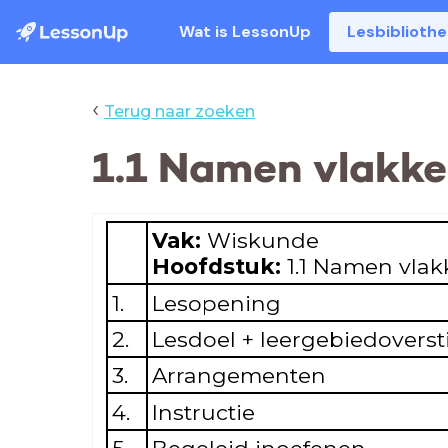
Wat is LessonUp
Lesbiblioth
‹
Terug naar zoeken
1.1 Namen vlakke 
Vak:
Wiskunde
Hoofdstuk:
1.1 Namen vlakk
1.
Lesopening
2.
Lesdoel + leergebiedovers
3.
Arrangementen
4.
Instructie