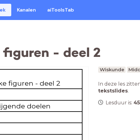
eek
Kanalen
aiToolsTab
figuren - deel 2
Wiskunde
Midd
e figuren - deel 2
In deze les zitte
tekstslides
.
Lesduur is:
45
tijgende doelen