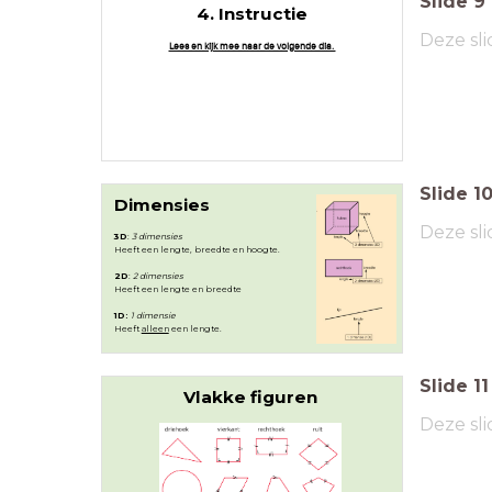
Slide
9
4. Instructie
Deze sli
Lees en kijk mee naar de volgende dia.
Slide
1
Dimensies
Deze sli
3D
:
3 dimensies
Heeft een lengte, breedte en hoogte.
2D
:
2 dimensies
Heeft een lengte en breedte
1D:
1 dimensie
Heeft
alleen
een lengte.
Slide
11
Vlakke figuren
Deze sli