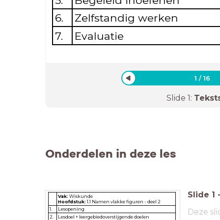
5.
Begeleid inoefenen
6.
Zelfstandig werken
7.
Evaluatie
1
/
16
Slide
1
:
Tekst
Onderdelen in deze les
Slide
1
Vak:
Wiskunde
Hoofdstuk:
1.1 Namen vlakke figuren - deel 2
1.
Lesopening
Deze sli
2.
Lesdoel + leergebiedoverstijgende doelen