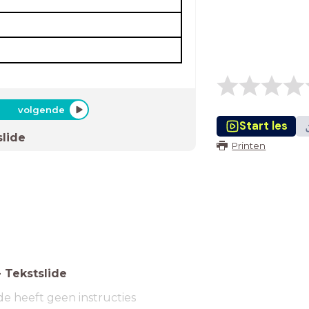
volgende
Start les
slide
Printen
-
Tekstslide
de heeft geen instructies