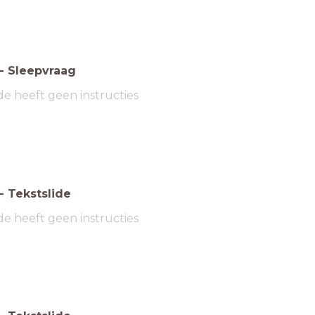
-
Sleepvraag
de heeft geen instructies
-
Tekstslide
de heeft geen instructies