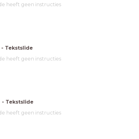
de heeft geen instructies
-
Tekstslide
de heeft geen instructies
6
-
Tekstslide
de heeft geen instructies