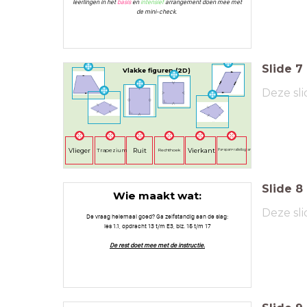
leerlingen in het
basis
en
intensief
arrangement doen mee met
de mini-check.
Slide
7
Vlakke figuren (2D)
Deze sli
Vlieger
Ruit
Vierkant
Trapezium
Rechthoek
Pa<span>rallellogram</span>
Slide
8
Wie maakt wat:
Deze sli
De vraag helemaal goed? Ga zelfstandig aan de slag:
les 1.1, opdracht 13 t/m E3, blz. 15 t/m 17
De rest doet mee met de instructie.