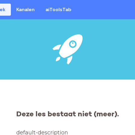
eek
Kanalen
aiToolsTab
Deze les bestaat niet (meer).
default-description