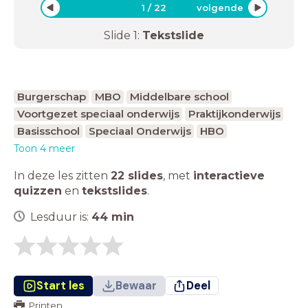
1
/
22
volgende
Slide
1
:
Tekstslide
Burgerschap
MBO
Middelbare school
Voortgezet speciaal onderwijs
Praktijkonderwijs
Basisschool
Speciaal Onderwijs
HBO
Toon 4 meer
In deze les zitten
22 slides
,
met
interactieve
quizzen
en
tekstslides
.
Lesduur is:
44
min
Start les
Bewaar
Deel
Printen