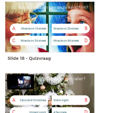
10. Wat is de naam van deze kerstfilm?
A
B
Miracle on 14 street
Miracle on 24 street
C
D
Miracle on 34 street
Miracle on 44 street
Slide
18
-
Quizvraag
Van welke kerstfilm is dit de trailer?
A
B
Carol and Christmas
Silent night
C
D
Violant night
A fairytale