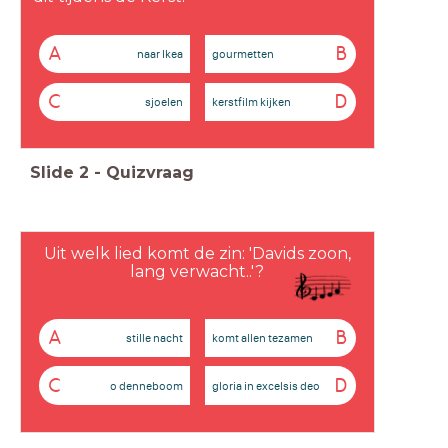
A
B
naar Ikea
gourmetten
C
D
sjoelen
kerstfilm kijken
Slide
2
-
Quizvraag
Uit welk lied komt de zin: 'Davids zoon,
lang verwacht..'?
A
B
stille nacht
komt allen tezamen
C
D
o denneboom
gloria in excelsis deo