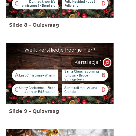
Do they know it's
Feliz Navidad - José
C
D
christmas? - Band aid
Feliciano
Slide
8
-
Quizvraag
Welk kerstliedje hoor je hier?
Kerstliedje 1
Santa Claus is coming
A
B
Last Christmas- Wham!
to town - Bruce
Springsteen
Merry Christmas - Elton
Santa tell me - Ariana
C
D
John en Ed Sheeran
Grande
Slide
9
-
Quizvraag
Welk kerstliedje hoor je hier?