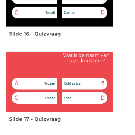
C
D
Twaalf
Dertien
Slide
16
-
Quizvraag
Wat is de naam van
deze kerstfilm?
A
B
Frozen
Cold as ice
C
D
Freeze
Fries
Slide
17
-
Quizvraag