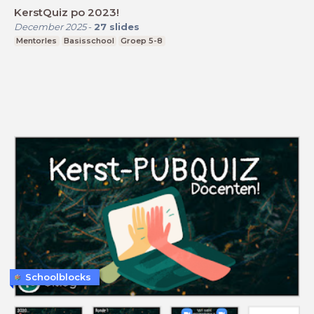
KerstQuiz po 2023!
December 2025
-
27
slides
Mentorles
Basisschool
Groep 5-8
Schoolblocks