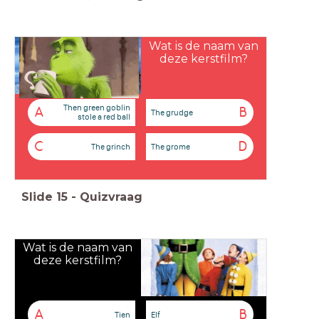
Wat is de naam van
deze kerstfilm?
Then green goblin
A
B
The grudge
stole a red ball
C
D
The grinch
The grome
Slide
15
-
Quizvraag
Wat is de naam van
deze kerstfilm?
A
B
Tien
Elf