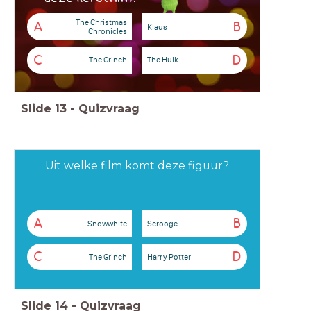
The Christmas
A
B
Klaus
Chronicles
C
D
The Grinch
The Hulk
Slide
13
-
Quizvraag
Uit welke film komt deze figuur?
A
B
Snowwhite
Scrooge
C
D
The Grinch
Harry Potter
Slide
14
-
Quizvraag