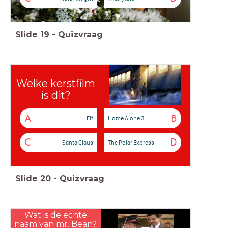
Slide
19
-
Quizvraag
Welke kerstfilm
is dit?
A
B
Elf
Home Alone 3
C
D
Santa Claus
The Polar Express
Slide
20
-
Quizvraag
Wat is de echte
naam van mr. Bean?