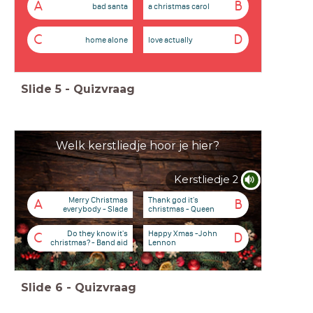
A
B
bad santa
a christmas carol
C
D
home alone
love actually
Slide
5
-
Quizvraag
Welk kerstliedje hoor je hier?
Kerstliedje 2
Merry Christmas
Thank god it's
A
B
everybody - Slade
christmas - Queen
Do they know it's
Happy Xmas -John
C
D
christmas? - Band aid
Lennon
Slide
6
-
Quizvraag