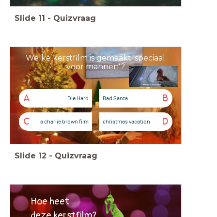
Slide
11
-
Quizvraag
Welke kerstfilm is gemaakt 'speciaal
voor mannen'?
A
B
Die Hard
Bad Santa
C
D
a charlie brown film
christmas vacation
Slide
12
-
Quizvraag
Hoe heet
deze kerstfilm?