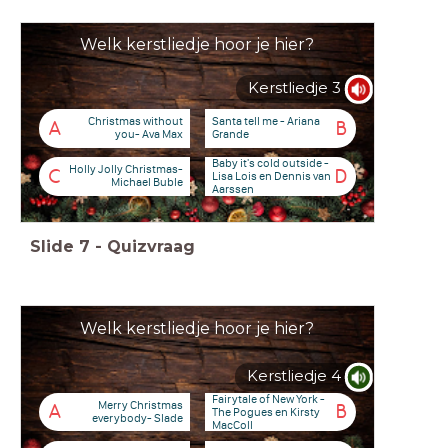
Welk kerstliedje hoor je hier?
Kerstliedje 3
Christmas without
Santa tell me - Ariana
A
B
you- Ava Max
Grande
Baby it's cold outside -
Holly Jolly Christmas-
C
D
Lisa Lois en Dennis van
Michael Buble
Aarssen
Slide
7
-
Quizvraag
Welk kerstliedje hoor je hier?
Kerstliedje 4
Fairytale of New York -
Merry Christmas
A
B
The Pogues en Kirsty
everybody- Slade
MacColl