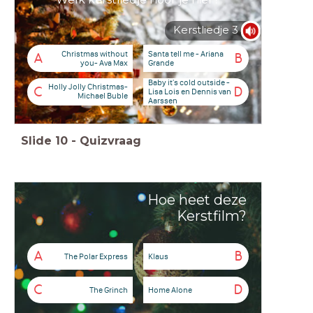
Kerstliedje 3
Christmas without
Santa tell me - Ariana
A
B
you- Ava Max
Grande
Baby it's cold outside -
Holly Jolly Christmas-
C
D
Lisa Lois en Dennis van
Michael Buble
Aarssen
Slide
10
-
Quizvraag
Hoe heet deze
Kerstfilm?
A
B
The Polar Express
Klaus
C
D
The Grinch
Home Alone