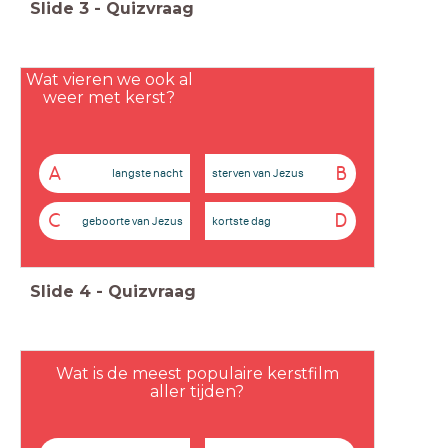
Slide
3
-
Quizvraag
Wat vieren we ook al
weer met kerst?
A
B
langste nacht
sterven van Jezus
C
D
geboorte van Jezus
kortste dag
Slide
4
-
Quizvraag
Wat is de meest populaire kerstfilm
aller tijden?