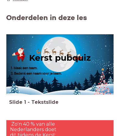
Onderdelen in deze les
Kerst pubquiz
1. Maak een team.
2. Bedenk een naam voor je team.
Slide
1
-
Tekstslide
Zo'n 40 % van alle
Nederlanders doet
dit tijdens de Kerst: