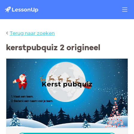
‹
Terug naar zoeken
kerstpubquiz 2 origineel
Kerst pubquiz
1. Maak een team.
2. Bedenk een naam voor je team.