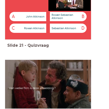
Rowan Sebastian
A
B
John Atkinson
Atkinson
C
D
Rowan Atkinson
Sebastian Atkinson
Slide
21
-
Quizvraag
Van welke film is deze afbeelding?