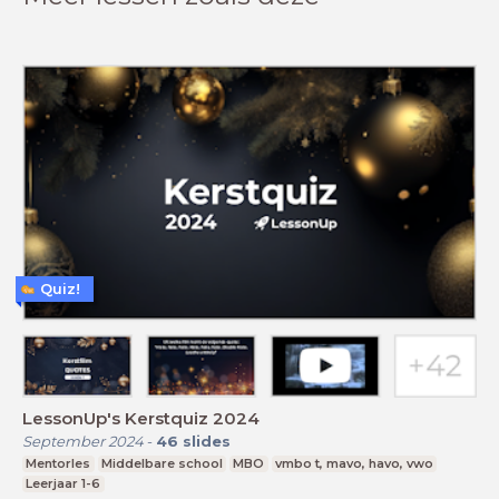
Quiz!
LessonUp's Kerstquiz 2024
September 2024
-
46
slides
Mentorles
Middelbare school
MBO
vmbo t, mavo, havo, vwo
Leerjaar 1-6