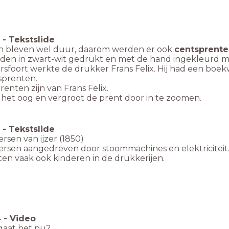
-
Tekstslide
n bleven wel duur, daarom werden er ook
centsprent
rden in zwart-wit gedrukt en met de hand ingekleurd me
rsfoort werkte de drukker Frans Felix. Hij had een boek
sprenten.
renten zijn van Frans Felix.
p het oog en vergroot de prent door in te zoomen.
-
Tekstslide
rsen van ijzer (1850)
ersen aangedreven door stoommachines en elektriciteit.
ten vaak ook kinderen in de drukkerijen.
4
-
Video
gaat het nu?