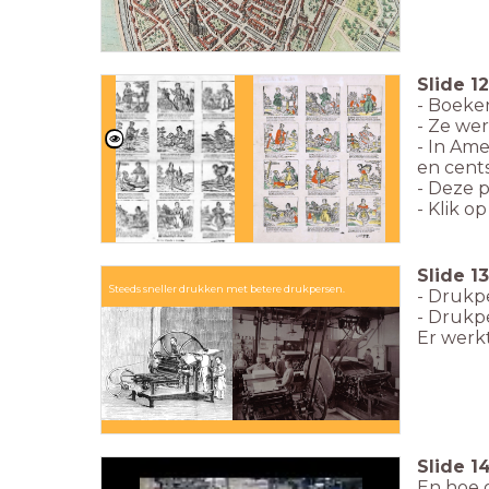
Slide
12
- Boeke
- Ze we
- In Ame
en cent
- Deze p
- Klik o
Slide
13
Steeds sneller drukken met betere drukpersen.
- Drukpe
- Drukp
Er werk
Slide
1
En hoe 