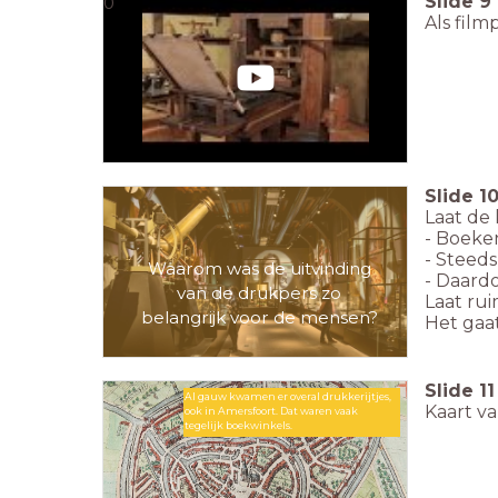
Slide
9
0
Als film
Slide
1
Laat de
- Boeke
- Steed
Waarom was de uitvinding
- Daard
van de drukpers zo
Laat ru
belangrijk voor de mensen?
Het gaa
Slide
11
Al gauw kwamen er overal drukkerijtjes,
Kaart v
ook in Amersfoort. Dat waren vaak
tegelijk boekwinkels.
Al gauw kwamen er overal
drukkerijtjes. Ook hier in
Amersfoort (vaak tegelijk
boekwinkel)