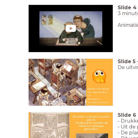
Slide
4
3 minut
Animati
Slide
5
De uitv
Welke uitvinding
zou Raymondus
en
de andere
broeders enorm
helpen?
Slide
6
Drukken met een houten
plank.
- Drukk
Uit de plank worden de
- Uit de
letters en plaatjes
gesneden.
- De pl