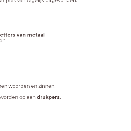
meer plekken tegelijk uitgevonden.
letters van metaal
.
ken.
rmen woorden en zinnen.
.
kt worden op een
drukpers.