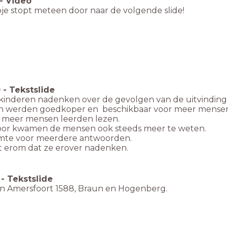
-
Video
pje stopt meteen door naar de volgende slide!
0
-
Tekstslide
 kinderen nadenken over de gevolgen van de uitvinding
n werden goedkoper en beschikbaar voor meer mensen 
s meer mensen leerden lezen.
oor kwamen de mensen ook steeds meer te weten.
imte voor meerdere antwoorden.
t erom dat ze erover nadenken.
-
Tekstslide
an Amersfoort 1588, Braun en Hogenberg.