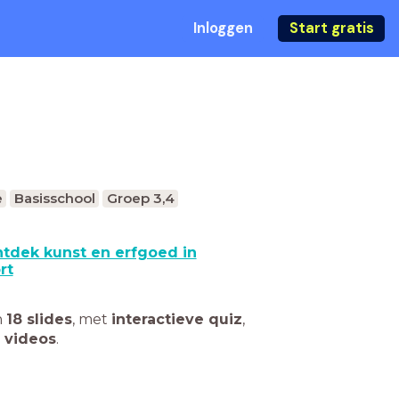
Inloggen
Start gratis
e
Basisschool
Groep 3,4
tdek kunst en erfgoed in
rt
n
18 slides
,
met
interactieve quiz
,
 videos
.