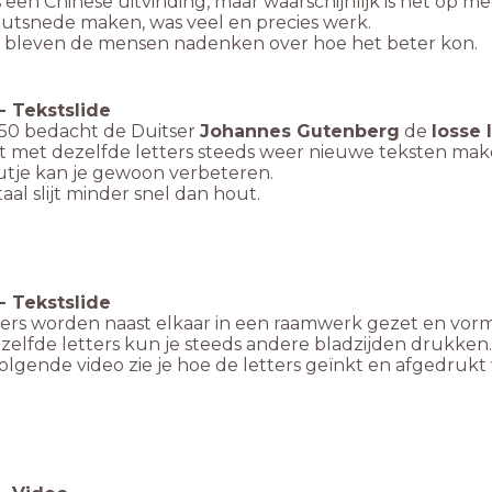
s een Chinese uitvinding, maar waarschijnlijk is het op 
outsnede maken, was veel en precies werk.
s bleven de mensen nadenken over hoe het beter kon.
-
Tekstslide
50 bedacht de Duitser
Johannes Gutenberg
de
losse 
t met dezelfde letters steeds weer nieuwe teksten ma
outje kan je gewoon verbeteren.
aal slijt minder snel dan hout.
-
Tekstslide
tters worden naast elkaar in een raamwerk gezet en vo
zelfde letters kun je steeds andere bladzijden drukken
volgende video zie je hoe de letters geïnkt en afgedru