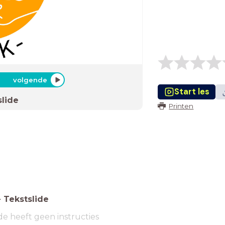
volgende
Start les
slide
Printen
-
Tekstslide
de heeft geen instructies