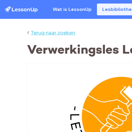
Wat is LessonUp
Lesbiblioth
‹
Terug naar zoeken
Verwerkingsles L