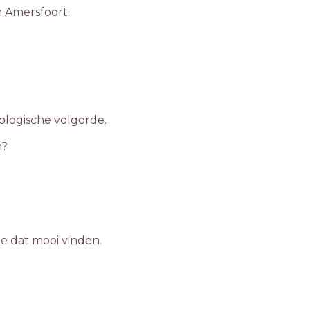
n Amersfoort.
nologische volgorde.
m?
 dat mooi vinden.