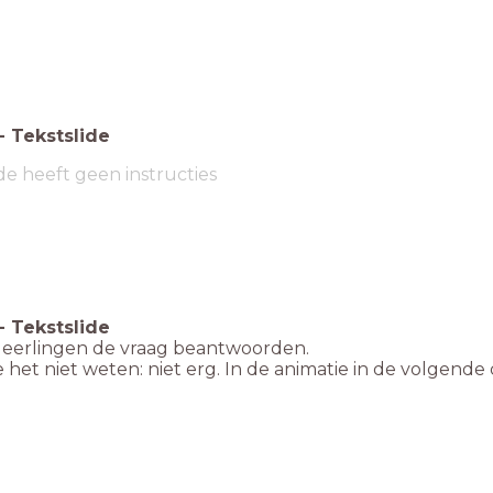
-
Tekstslide
de heeft geen instructies
-
Tekstslide
 leerlingen de vraag beantwoorden.
e het niet weten: niet erg. In de animatie in de volgend