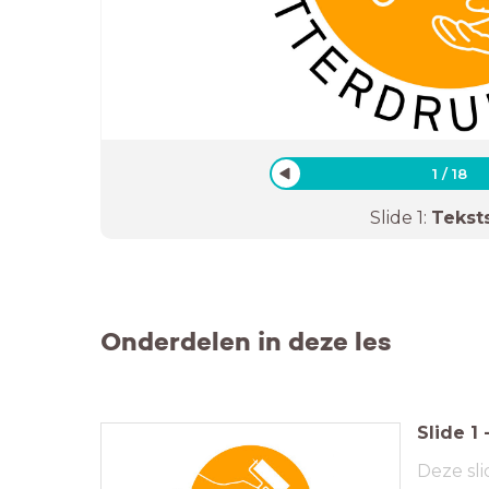
1
/
18
Slide
1
:
Tekst
Onderdelen in deze les
Slide
1
Deze sli