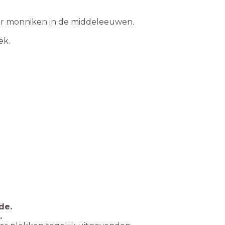
or monniken in de middeleeuwen.
ek.
de.
.