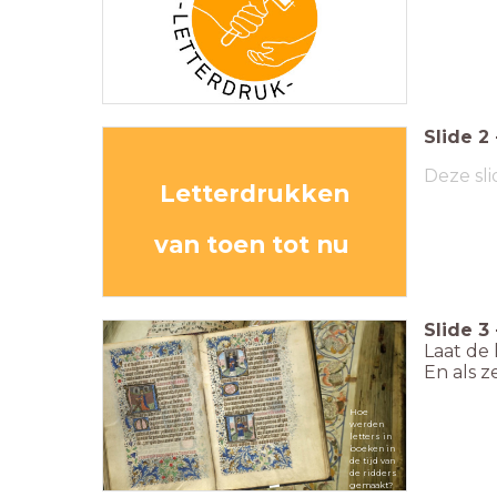
Slide
2
Deze sli
Letterdrukken
van toen tot nu
Slide
3
Laat de
En als z
Hoe
werden
letters in
boeken in
de tijd van
boeken uit de tijd van de ridders
de ridders
gemaakt?