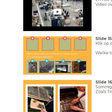
Video ov
Slide
15
Klik op 
Welke t
Welke techniek voor letterdruk was er eerst?
En wat kwam daarna?
Slide
1
Sommige
Zoals Ti