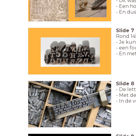
- Dit wa
- Een h
- En du
Slide
7
Rond 14
- J
e kun
- een f
- En
met
Slide
8
- De le
- Met de
- In de 