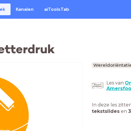
eek
Kanalen
aiToolsTab
etterdruk
Wereldoriëntati
Les van
On
Amersfoo
In deze les zitte
tekstslides
en
3