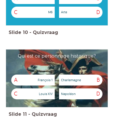
C
D
M6
Arte
Slide
10
-
Quizvraag
Qui est ce personnage historique?
A
B
François 1
Charlemagne
C
D
Louis XIV
Napoléon
Slide
11
-
Quizvraag