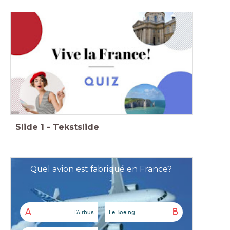
Slide
1
-
Tekstslide
Quel avion est fabriqué en France?
A
B
l'Airbus
Le Boeing