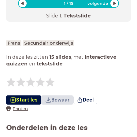
1
/
15
volgende
Slide
1
:
Tekstslide
Frans
Secundair onderwijs
In deze les zitten
15 slides
,
met
interactieve
quizzen
en
tekstslide
.
Start les
Bewaar
Deel
Printen
Onderdelen in deze les