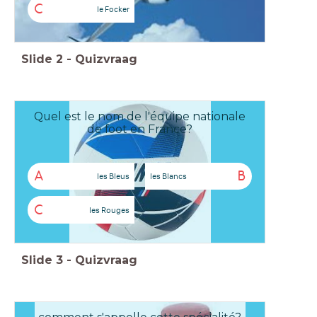
C
le Focker
Slide
2
-
Quizvraag
Quel est le nom de l'équipe nationale
de foot en France?
A
B
les Bleus
les Blancs
C
les Rouges
Slide
3
-
Quizvraag