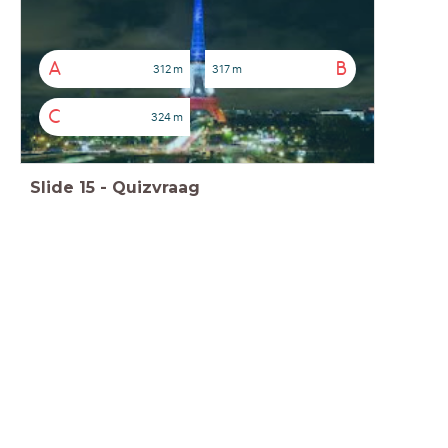
A
B
312 m
317 m
C
324 m
Slide
15
-
Quizvraag