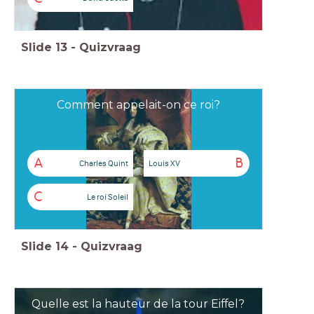
Slide
13
-
Quizvraag
Comment appelait-on ce roi?
A
B
Charles Quint
Louis XV
C
Le roi Soleil
Slide
14
-
Quizvraag
Quelle est la hauteur de la tour Eiffel?