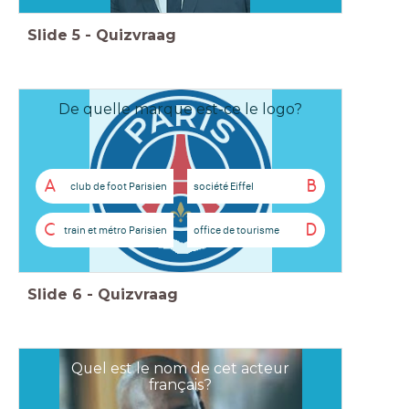
Slide
5
-
Quizvraag
De quelle marque est-ce le logo?
A
B
club de foot Parisien
société Eiffel
C
D
train et métro Parisien
office de tourisme
Slide
6
-
Quizvraag
Quel est le nom de cet acteur
français?