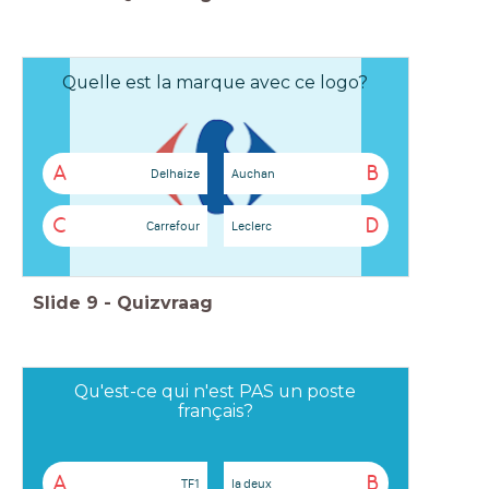
Quelle est la marque avec ce logo?
A
B
Delhaize
Auchan
C
D
Carrefour
Leclerc
Slide
9
-
Quizvraag
Qu'est-ce qui n'est PAS un poste
français?
A
B
TF1
la deux