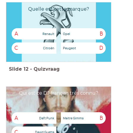
Quelle est cette marque?
A
B
Renault
Opel
C
D
Citroën
Peugeot
Slide
12
-
Quizvraag
Qui est ce DJ français très connu?
A
B
Daft Punk
Maitre Gimms
C
David Guetta