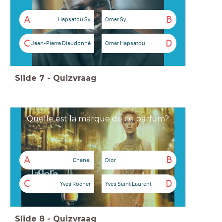
A
B
Hapsatou Sy
Omar Sy
C
D
Jean-Pierre Dieudonné
Omar Hapsatou
Slide
7
-
Quizvraag
Quelle est la marque de ce parfum?
A
B
Chanel
Dior
C
D
Yves Rocher
Yves Saint Laurent
Slide
8
-
Quizvraag