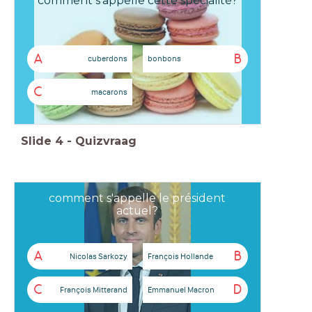
comment s'appelle cette spécialité?
A
B
cuberdons
bonbons
C
macarons
Slide
4
-
Quizvraag
comment s'appelle le président
actuel?
A
B
Nicolas Sarkozy
François Hollande
C
D
François Mitterand
Emmanuel Macron