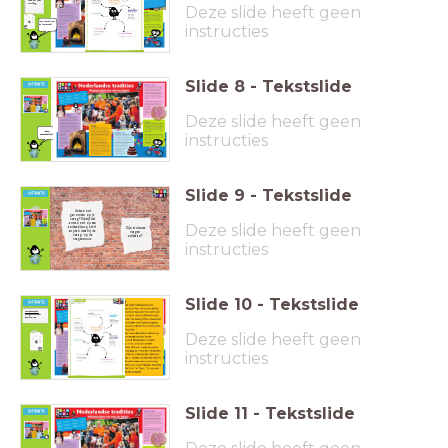
rond het jaar
sterfdag
Deze slide heeft geen
Lees samen met
instructies
de leerkracht
Slide
8
-
Tekstslide
Nicolaas leefde rond 300 in
Turkije. Kindervriend. Stierf op 6
december. Heilig verklaard: Sint
Nicolaas. Sterfdag werd feestdag.
Sinterklaas
Herdenken en kinderen krijgen
Deze slide heeft geen
cadeautjes.
Even
instructies
Nederlandse traditie
samenvatten!
Slide
9
-
Tekstslide
Antwoord
gevonden op je
vraag? Schrijf het
antwoord op een
Deze slide heeft geen
andere kleur post-it
Zijn er nieuwe
en plak deze bij de
vragen
vraag op de
ontstaan?
vragenmuur.
instructies
Slide
10
-
Tekstslide
Woordenschat:
overgrootmoeder
barsten van
Deze slide heeft geen
instructies
Slide
11
-
Tekstslide
Was eerst Prinsessendag, toen
Koninginnedag en sinds 2014 met
Willem-Alexander Koningsdag. Konink-
lijke familie bezoekt stad, oranje
Koningsdag
kleding, spelletjes, oranje tompouce,
vrijmarkt. Oranje door de
achternaam
van de Koninklijke familie:
Van Oranje-Nassau.
Nederlandse tradities