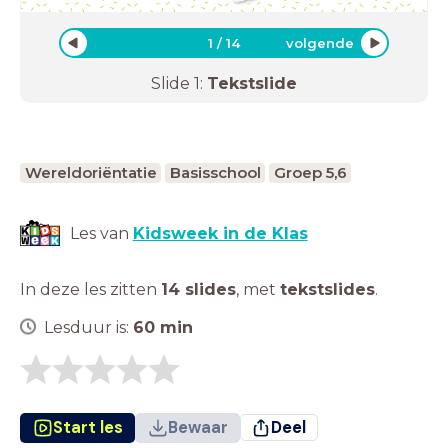
1
/
14
volgende
Slide
1
:
Tekstslide
Wereldoriëntatie
Basisschool
Groep 5,6
Les van
Kidsweek in de Klas
In deze les zitten
14 slides
,
met
tekstslides
.
Lesduur is:
60
min
Start les
Bewaar
Deel