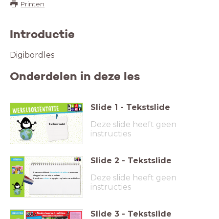
Printen
Introductie
Digibordles
Onderdelen in deze les
Slide
1
-
Tekstslide
Deze slide heeft geen
Ik wil meer weten!
instructies
Slide
2
-
Tekstslide
Ik kan verschillende
Nederlandse tradities
noemen en
Deze slide heeft geen
uitleggen hoe ze zijn ontstaan.
Ik maak een
schema
op papier op basis van wat ik lees.
instructies
Slide
3
-
Tekstslide