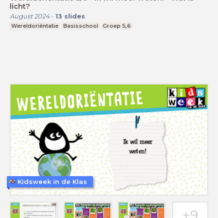
licht?
August 2024
-
13
slides
Wereldoriëntatie
Basisschool
Groep 5,6
Kidsweek in de Klas