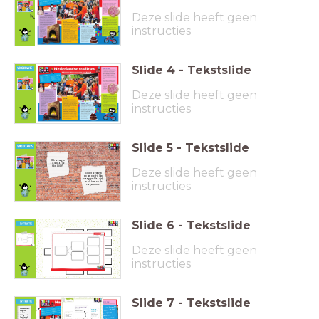
Bekijk de titel van het artikel,
maar lees de tekst nog niet.
Bespreek in tweetallen:
Deze slide heeft geen
Wat valt op aan de kopjes, de titel en de plaatjes?
Waar denk je dat het over zal gaan, waarom denk je dat?
Wat weet je er al van?
Wat is dit voor een tekst denk je?
instructies
Slide
4
-
Tekstslide
Welke Nederlandse
tradities ken jij?
Deze slide heeft geen
timer
instructies
1:00
Slide
5
-
Tekstslide
Heb je vragen
als je naar de
tekst kijkt?
Deze slide heeft geen
Schrijf je vragen
op een post-it (één
vraag per blaadje)
instructies
en plak ze op de
vragenmuur.
Slide
6
-
Tekstslide
Deze slide heeft geen
instructies
Slide
7
-
Tekstslide
Woordenschat:
surprises
traditie
heilig verklaard
(verklaren)