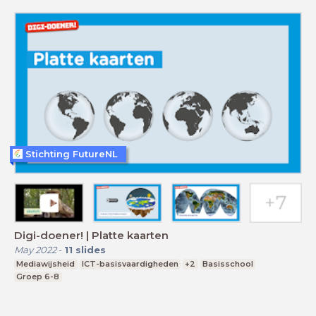
Stichting FutureNL
Digi-doener! | Platte kaarten
May 2022
-
11
slides
Mediawijsheid
ICT-basisvaardigheden
+2
Basisschool
Groep 6-8