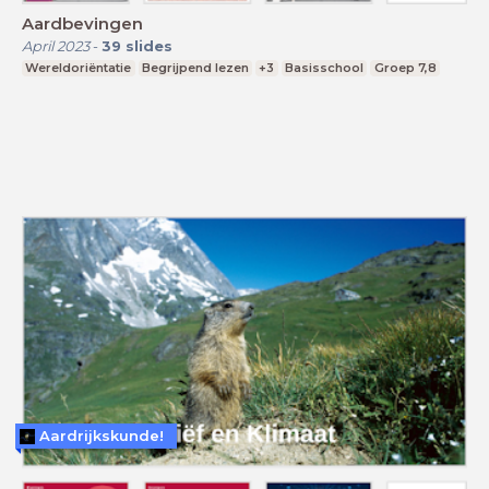
Aardbevingen
April 2023
-
39
slides
Wereldoriëntatie
Begrijpend lezen
+3
Basisschool
Groep 7,8
Aardrijkskunde!