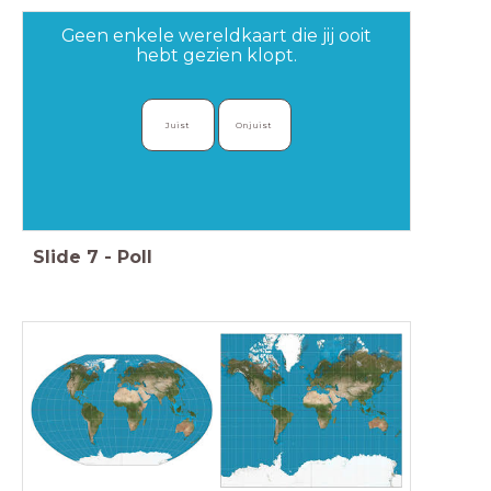
Geen enkele wereldkaart die jij ooit
hebt gezien klopt.
Juist 
Onjuist 
Slide
7
-
Poll