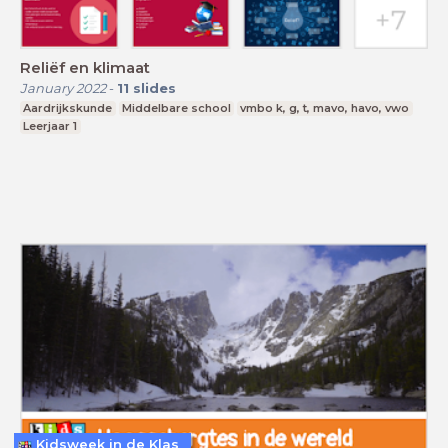
Reliëf en klimaat
January 2022
-
11
slides
Aardrijkskunde
Middelbare school
vmbo k, g, t, mavo, havo, vwo
Leerjaar 1
Kidsweek in de Klas