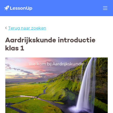
‹
Terug naar zoeken
Aardrijkskunde introductie
klas 1
Welkom bij Aardrijkskunde!