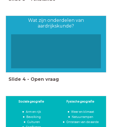
Wat zijn onderdelen van
aardrijkskunde?
Slide
4
-
Open vraag
Sociale geografie
Fysische geografie
Arm en rijk
Weer en klimaat
Bevolking
Natuurrampen
Culturen
Ontstaan van de aarde
Conflicten