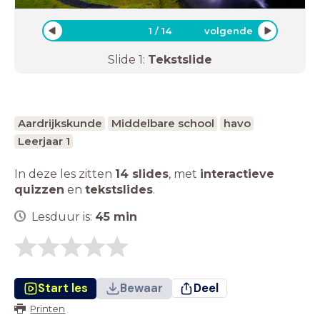
1
/
14
volgende
Slide
1
:
Tekstslide
Aardrijkskunde
Middelbare school
havo
Leerjaar 1
In deze les zitten
14 slides
,
met
interactieve
quizzen
en
tekstslides
.
Lesduur is:
45
min
Start les
Bewaar
Deel
Printen