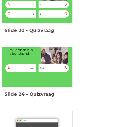
A
B
3
4
C
D
5
6
Slide
20
-
Quizvraag
Kim Kardashin is
alleenstaand.
A
B
juist
fout
Slide
24
-
Quizvraag
https: