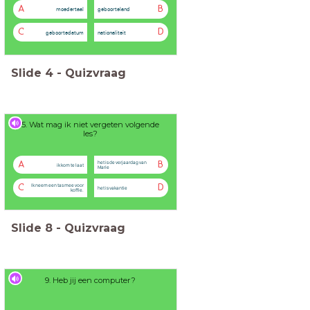
A
B
moedertaal
geboorteland
C
D
geboortedatum
nationaliteit
Slide
4
-
Quizvraag
5. Wat mag ik niet vergeten volgende
les?
het is de verjaardag van
A
B
ik kom te laat
Marie
Ik neem een tas mee voor
C
D
het is vakantie
koffie.
Slide
8
-
Quizvraag
9. Heb jij een computer?