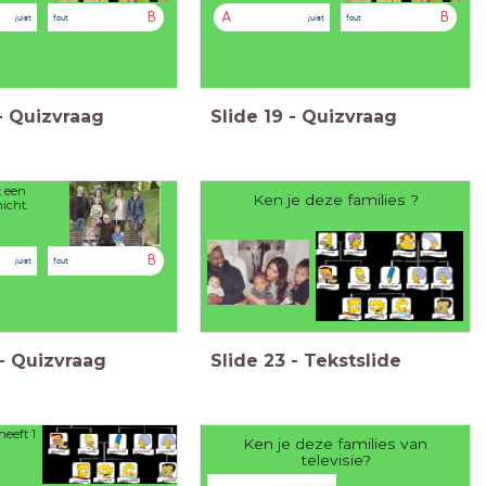
B
A
B
juist
fout
juist
fout
-
Quizvraag
Slide
19
-
Quizvraag
t een
Ken je deze families ?
icht.
B
juist
fout
-
Quizvraag
Slide
23
-
Tekstslide
eeft 1
Ken je deze families van
televisie?