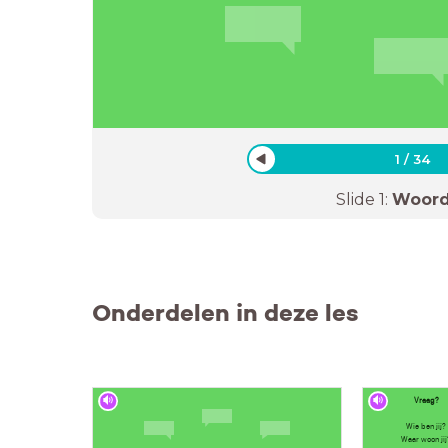
1
/
34
Slide
1
:
Woor
Onderdelen in deze les
Vraag?
Wie ben jij?
Waar woon jij