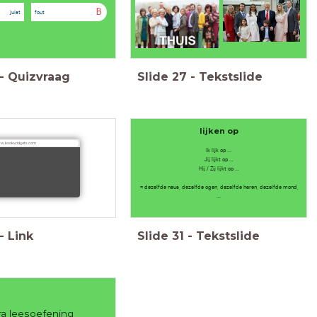
B
juist
fout
-
Quizvraag
Slide
27
-
Tekstslide
lijken op
w.bookwidgets.com
Ik lijk op ...
Jij lijkt op ...
Hij / Zij lijkt op ...
= dezelfde neus, dezelfde ogen, dezelfde haren, dezelfde mond,
...
-
Link
Slide
31
-
Tekstslide
ra leesoefening