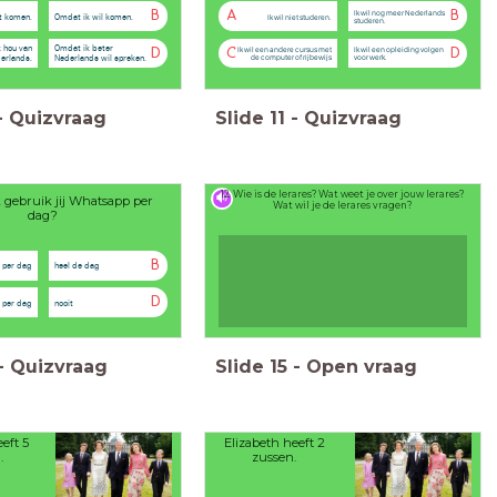
Ik wil nog meer Nederlands
B
A
B
t komen.
Omdat ik wil komen.
Ik wil niet studeren.
studeren.
 hou van
Omdat ik beter
Ik wil een andere cursus met
Ik wil een opleiding volgen
D
C
D
erlands.
Nederlands wil spreken.
de computer of rijbewijs
voor werk.
-
Quizvraag
Slide
11
-
Quizvraag
12. Wie is de lerares? Wat weet je over jouw lerares?
k gebruik jij Whatsapp per
Wat wil je de lerares vragen?
dag?
B
 per dag
heel de dag
D
e per dag
nooit
-
Quizvraag
Slide
15
-
Open vraag
eft 5
Elizabeth heeft 2
.
zussen.