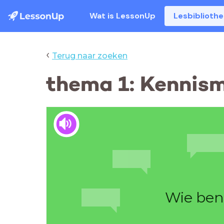
Wat is LessonUp
Lesbiblioth
‹
Terug naar zoeken
thema 1: Kennisma
Wie ben 