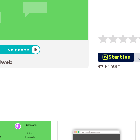
volgende
Start les
dweb
Printen
Antwoord.
www.bookwidgets.com
Ik ben ...
?
Ik woon in ...