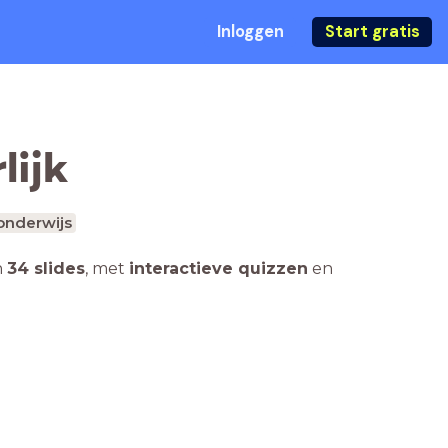
Inloggen
Start gratis
lijk
onderwijs
n
34 slides
,
met
interactieve quizzen
en