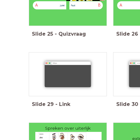
A
B
A
juist
fout
Slide
25
-
Quizvraag
Slide
26
https:
ww
Slide
29
-
Link
Slide
30
Spreken over uiterlijk
ext