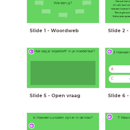
Hoe oud ben ji
Wie ben jij?
Uit welk land ko
Hoeveel kinderen h
Ben je getrou
Welke talen spree
Slide
1
-
Woordweb
Slide
2
-
2. Hoe zeg je 'alsjeblieft' in je moedertaal?
3. Hoeveel
A
C
Slide
5
-
Open vraag
Slide
6
-
6. Hoeveel cursisten zijn er in de klas?
7. Waar