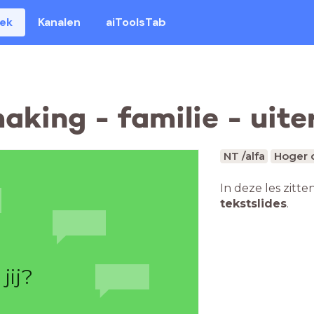
eek
Kanalen
aiToolsTab
king - familie - uiter
NT /alfa
Hoger 
In deze les zitte
tekstslides
.
jij?