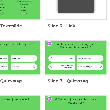
j ?
Ik ben .... jaar oud.
m je?
Ik kom uit.
eb je?
Ik heb ...
wd?
Ik ben ...
k je?
Ik spreek ...
Tekstslide
Slide
3
-
Link
 keer per week heb je les?
4. Ik ben mijn pen vergeten.
Wat vraag ik in de klas?
B
A
B
één keer
twee keer
PEN!
Pen, alstublieft.
Mag ik een pen
D
C
D
drie keer
vier keer
Geef mij een pen.
alstublieft?
Quizvraag
Slide
7
-
Quizvraag
om kom jij naar de les?
8. Wat wil jij doen na de cursus
Nederlands?