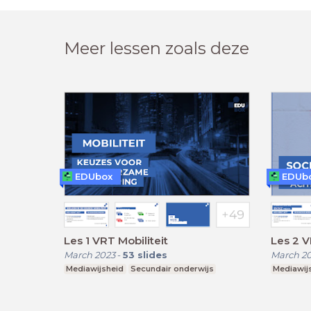
Meer lessen zoals deze
EDUbox
EDUb
Les 1 VRT Mobiliteit
Les 2 V
March 2023
-
53
slides
March 2
Mediawijsheid
Secundair onderwijs
Mediawij