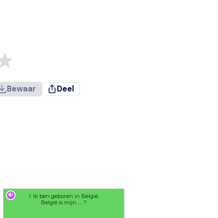
Bewaar
Deel
1. Ik ben geboren in België.
België is mijn .... ?