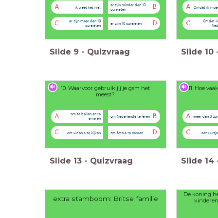
er zijn minder dan 10
A
B
A
ik weet het niet
Omdat ik moe
cursisten
er zijn meer dan 10
Omdat ik
C
D
C
er zijn 10 cursisten
cursisten
Ned
Slide
9
-
Quizvraag
Slide
10
10. Waarvoor gebruik jij je gsm het
11. Hoe vaa
meest?
om te bellen en te
A
B
A
om Nederlands te leren
meer dan 3 uur
sms'en
C
D
C
om video's te kijken
om foto's te nemen
een uurtj
Slide
13
-
Quizvraag
Slide
14
De koning he
extra stamboom: Britse familie
kinderen