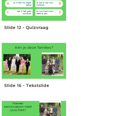
ja, ik heb mijn eigen
ja, dat is voor mijn
A
B
laptop
kinderen
nee, ik heb geen
ja, mijn man/vrouw
C
D
computer
heeft er een.
Slide
12
-
Quizvraag
Ken je deze families?
Slide
16
-
Tekstslide
Hoeveel
kleinkinderen heeft
Louis Petit?