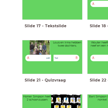
A
Slide
17
-
Tekstslide
Slide
18
Louis en Irma hebben
Wouter heef
twee dochters.
neef en een n
A
B
A
juist
fout
Slide
21
-
Quizvraag
Slide
22
Homer Simpson heeft
Bart Simpson h
2 schoonzussen.
nonkel.