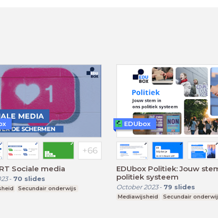
ox
EDUbox
RT Sociale media
EDUbox Politiek: Jouw stem
politiek systeem
023
-
70
slides
October 2023
-
79
slides
sheid
Secundair onderwijs
Mediawijsheid
Secundair onderwi