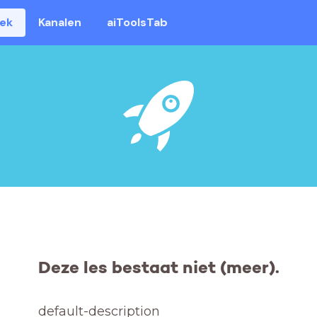
eek
Kanalen
aiToolsTab
Deze les bestaat niet (meer).
default-description