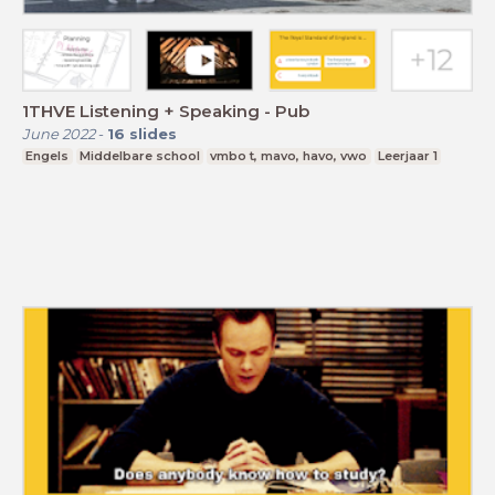
1THVE Listening + Speaking - Pub
June 2022
-
16
slides
Engels
Middelbare school
vmbo t, mavo, havo, vwo
Leerjaar 1