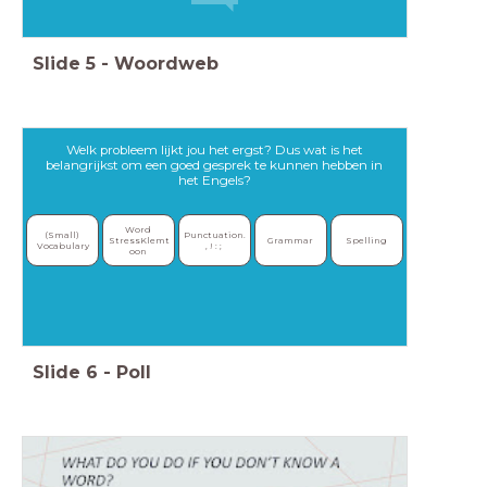
Slide
5
-
Woordweb
Welk probleem lijkt jou het ergst? Dus wat is het
belangrijkst om een goed gesprek te kunnen hebben in
het Engels?
Word 
(Small) 
Punctuation. 
StressKlemt
Grammar
Spelling
Vocabulary
, ! : ; 
oon 
Slide
6
-
Poll