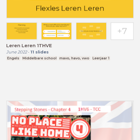
Leren Leren 1THVE
June 2022
-
11
slides
Engels
Middelbare school
mavo, havo, vwo
Leerjaar 1