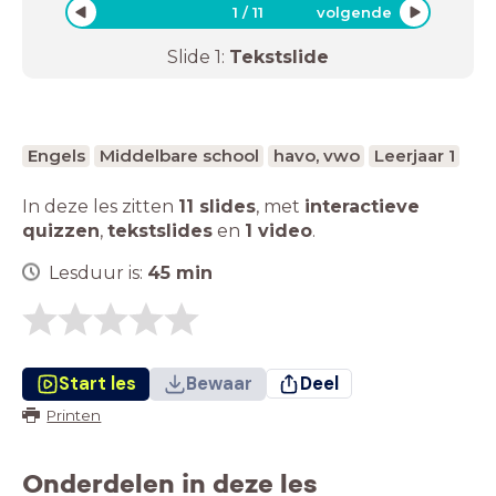
1
/
11
volgende
Slide
1
:
Tekstslide
Engels
Middelbare school
havo, vwo
Leerjaar 1
In deze les zitten
11 slides
,
met
interactieve
quizzen
,
tekstslides
en
1 video
.
Lesduur is:
45
min
Start les
Bewaar
Deel
Printen
Onderdelen in deze les