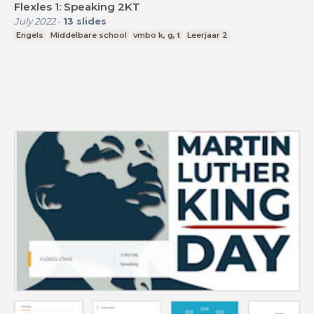
Flexles 1: Speaking 2KT
July 2022
-
13
slides
Engels
Middelbare school
vmbo k, g, t
Leerjaar 2