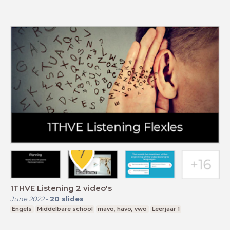
1THVE Listening 2 video's
June 2022
-
20
slides
Engels
Middelbare school
mavo, havo, vwo
Leerjaar 1