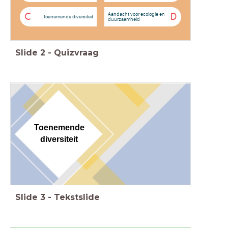
Aandacht voor ecologie en
C
D
Toenemende diversiteit
duurzaamheid
Slide
2
-
Quizvraag
Toenemende
diversiteit
Slide
3
-
Tekstslide