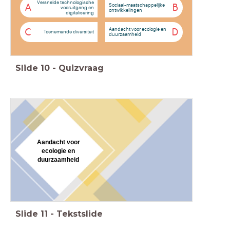
Versnelde technologische
Sociaal-maatschappelijke
A
B
vooruitgang en
ontwikkelingen
digitalisering
Aandacht voor ecologie en
C
D
Toenemende diversiteit
duurzaamheid
Slide
10
-
Quizvraag
Aandacht voor
ecologie en
duurzaamheid
Slide
11
-
Tekstslide