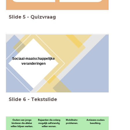
Slide
5
-
Quizvraag
Sociaal-maatschappelijke
veranderingen
Slide
6
-
Tekstslide
Ouders van jonge
Bejaarden die zolang
Mobiliteits-
Actievere oudere
kinderen die allebei
mogelijk zelfstandig
problemen.
bevolking.
willen blijven werken.
willen wonen.