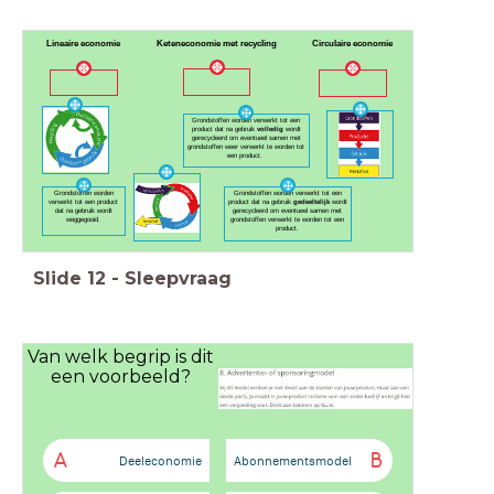
Lineaire economie
Keteneconomie met recycling
Circulaire economie
Grondstoffen worden verwerkt tot een
product dat na gebruik
volledig
wordt
gerecycleerd om eventueel samen met
grondstoffen weer verwerkt te worden tot
een product.
Grondstoffen worden
Grondstoffen worden verwerkt tot een
verwerkt tot een product
product dat na gebruik
gedeeltelijk
wordt
dat na gebruik wordt
gerecycleerd om eventueel samen met
weggegooid.
grondstoffen verwerkt te worden tot een
product.
Slide
12
-
Sleepvraag
Van welk begrip is dit
een voorbeeld?
A
B
Deeleconomie
Abonnementsmodel