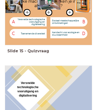
Welke macrotrend herken je in de
afbeeldingen?
Versnelde technologische
Sociaal-maatschappelijke
A
B
vooruitgang en
ontwikkelingen
digitalisering
Aandacht voor ecologie en
C
D
Toenemende diversiteit
duurzaamheid
Slide
15
-
Quizvraag
Versnelde
technologische
vooruitgang en
digitalisering