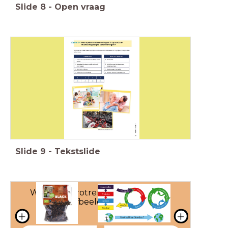
Slide
8
-
Open vraag
Slide
9
-
Tekstslide
Welke macrotrend herken je in de
afbeeldingen?