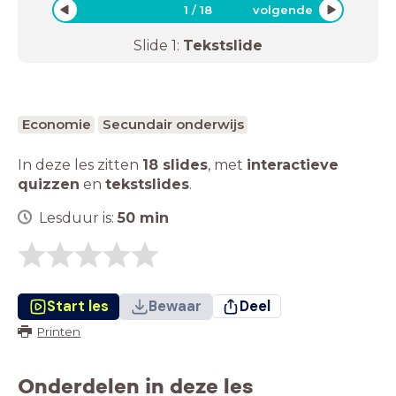
1
/
18
volgende
Slide
1
:
Tekstslide
Economie
Secundair onderwijs
In deze les zitten
18 slides
,
met
interactieve
quizzen
en
tekstslides
.
Lesduur is:
50
min
Start les
Bewaar
Deel
Printen
Onderdelen in deze les