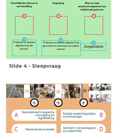
Verschillende culturen in
Vergrijzing
Meer en meer
een bevolking
eenpersoonsgezinnen ipv
traditionele gezinnen
Producten en diensten
Producten en diensten afgestemd op
afgestemd op één
Zorgwinkels
gewoontes en interesses van andere
persoon.
culturen.
Slide
4
-
Sleepvraag
Welke macrotrend herken je in de
afbeeldingen?
Versnelde technologische
Sociaal-maatschappelijke
A
B
vooruitgang en
ontwikkelingen
digitalisering
Aandacht voor ecologie en
C
D
Toenemende diversiteit
duurzaamheid