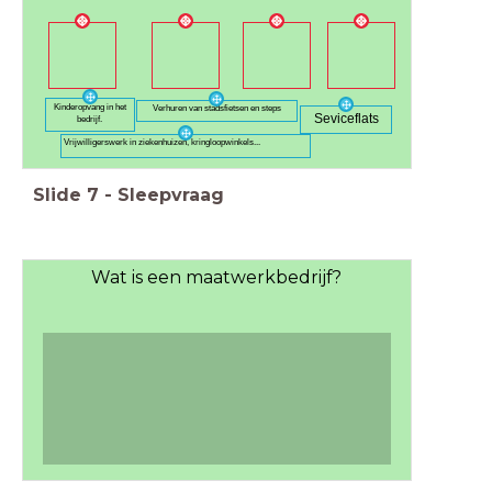
Kinderopvang in het
Verhuren van stadsfietsen en steps
Seviceflats
bedrijf.
Vrijwilligerswerk in ziekenhuizen, kringloopwinkels...
Slide
7
-
Sleepvraag
Wat is een maatwerkbedrijf?