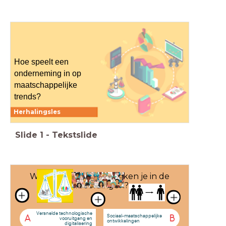
Hoe speelt een
onderneming in op
maatschappelijke
trends?
Herhalingsles
Slide
1
-
Tekstslide
Welke macrotrend herken je in de
afbeeldingen?
Versnelde technologische
Sociaal-maatschappelijke
A
B
vooruitgang en
ontwikkelingen
digitalisering