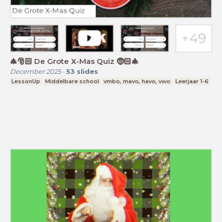
🎄🎅🏻 De Grote X-Mas Quiz 🤶🏻🎄
December 2025
-
53
slides
LessonUp
Middelbare school
vmbo, mavo, havo, vwo
Leerjaar 1-6