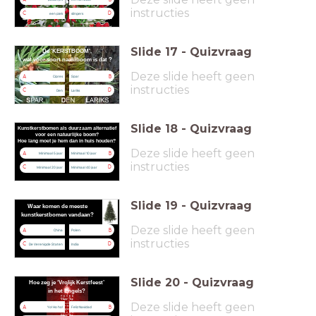
instructies
C
D
een piek
slingers
Slide
17
-
Quizvraag
De 'KERSTBOOM',
wat voor soort naaldboom is dat ?
Deze slide heeft geen
A
B
Cipres
Spar
instructies
C
D
Den
Lariks
Slide
18
-
Quizvraag
Kunstkerstbomen als duurzaam alternatief
voor een natuurlijke boom?
Hoe lang moet je hem dan in huis houden?
Deze slide heeft geen
A
B
Minimaal 5 jaar
Minimaal 10 jaar
instructies
C
D
Minimaal 20 jaar
Minimaal 40 jaar
Slide
19
-
Quizvraag
Waar komen de meeste
kunstkerstbomen vandaan?
Deze slide heeft geen
A
B
China
Polen
instructies
C
D
De Verenigde Staten
India
Slide
20
-
Quizvraag
Hoe zeg je ‘Vrolijk Kerstfeest’
in het Engels?
Deze slide heeft geen
A
B
Yo! Ho ho!
Feliz Navidad