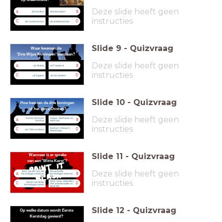
Deze slide heeft geen
A
B
de herders
drie koningen
instructies
C
D
de naaste buren
de stalbeheerder
Slide
9
-
Quizvraag
Waar kwamen de
'Drie Wijze Koningen' vandaan?
Deze slide heeft geen
A
B
uit Almelo
uit Friesland
instructies
C
D
uit Egypte
uit het Oosten
Slide
10
-
Quizvraag
Hoe heetten de drie koningen
uit het verre Oosten?
Deze slide heeft geen
Aramis, Athos en
Caspar, Balthasar en
A
B
Porthos
Melchior
instructies
Sadrach, Mesach,
C
D
Jan, Piet en Klaas
Abednego
Slide
11
-
Quizvraag
Wanneer is er sprake
van een 'Witte Kerst'?
Deze slide heeft geen
Als er op één van de
Als op beide
A
B
Kerstdagen sneeuw
Kerstdagen sneeuw
ligt
ligt
instructies
Als er weer oliebollen
Als het op beide
C
D
met poedersuiker te
Kerstdagen vriest
koop zijn
Slide
12
-
Quizvraag
Op welke datum wordt Eerste
Kerstdag gevierd?