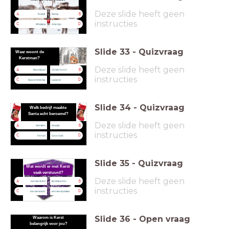
Deze slide heeft geen
A
B
Rudolf
Noosy
instructies
C
D
Whisk(e)y
Amerigo
Slide
33
-
Quizvraag
Waar woont de
Kerstman?
Deze slide heeft geen
A
B
Noordpool
Christchurch
instructies
C
D
Noord-Amerika
Lapland
Slide
34
-
Quizvraag
Welk bedrijf maakte
Santa echt beroemd?
Deze slide heeft geen
A
B
Heiniken
Google
instructies
C
D
Ferrari
Coca Cola
Slide
35
-
Quizvraag
Wat wordt er met Kerst
vaak verstuurd?
Deze slide heeft geen
A
B
een kerststol
kerstkaarten
instructies
C
D
een kerstster
een kerstpakket
Slide
36
-
Open vraag
Waarom is Kerst
belangrijk voor jou?