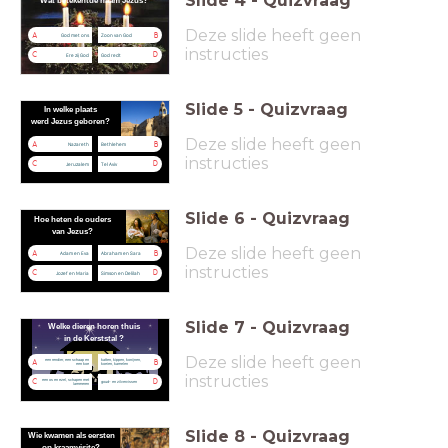
Slide
4
-
Quizvraag
Wat betekent
de naam Jezus?
Deze slide heeft geen
A
B
God met ons
Zoon van God
instructies
C
D
Ere zij God
God redt
Slide
5
-
Quizvraag
In welke plaats
werd Jezus geboren?
Deze slide heeft geen
A
B
Nazareth
Bethlehem
instructies
C
D
Jeruzalem
Tel Aviv
Slide
6
-
Quizvraag
Hoe heten de ouders
van Jezus?
Deze slide heeft geen
A
B
Adam en Eva
Abraham en Sara
instructies
C
D
Jozef en Maria
Simson en Delilah
Slide
7
-
Quizvraag
Welke dieren horen thuis
in de Kerststal ?
Deze slide heeft geen
een rendier, een schaap en
katten, kippen, konijnen,
A
B
een koe
koeien, kamelen
instructies
een os en ezel, schapen met
C
D
goud- en zilvervissen
lammeren
Slide
8
-
Quizvraag
Wie kwamen als
eersten
op kraamvisite?