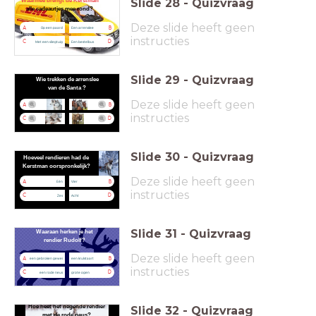
Slide
28
-
Quizvraag
Waarmee brengt de Kerstman
alle
cadeautjes
mee rond?
Deze slide heeft geen
A
B
Op een paard
Een arrenslee
instructies
C
D
Met een vliegtuig
Een bestelbus
Slide
29
-
Quizvraag
Wie trekken de arrenslee
van de Santa ?
Deze slide heeft geen
A
B
instructies
C
D
Slide
30
-
Quizvraag
Hoeveel rendieren had de
Kerstman oorspronkelijk?
Deze slide heeft geen
A
B
Eén
Vier
instructies
C
D
Zes
Acht
Slide
31
-
Quizvraag
Waaraan herken je het
rendier
Rudolf
?
Deze slide heeft geen
A
B
een gebroken gewei
een krulstaart
instructies
C
D
een rode neus
grote ogen
Hoe heet het negende rendier
Slide
32
-
Quizvraag
met de
rode neus
?