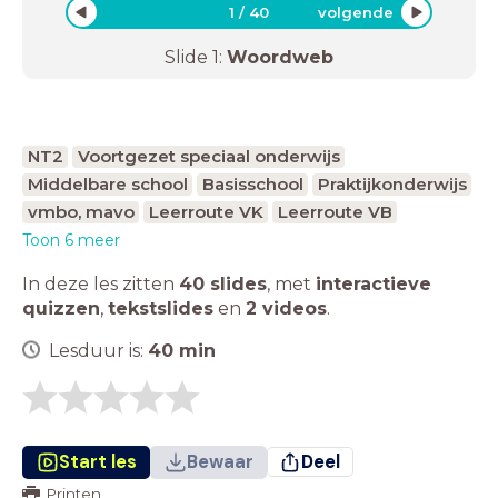
1
/
40
volgende
Slide
1
:
Woordweb
NT2
Voortgezet speciaal onderwijs
Middelbare school
Basisschool
Praktijkonderwijs
vmbo, mavo
Leerroute VK
Leerroute VB
Toon 6 meer
In deze les zitten
40 slides
,
met
interactieve
quizzen
,
tekstslides
en
2 videos
.
Lesduur is:
40
min
Start les
Bewaar
Deel
Printen