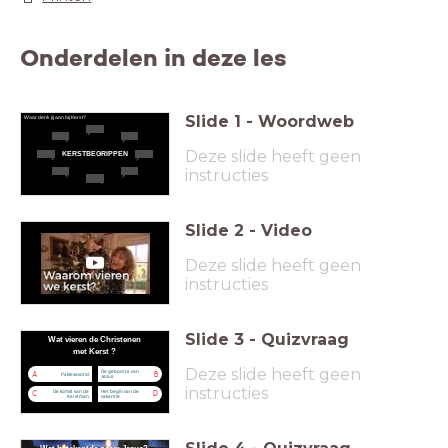
Onderdelen in deze les
Slide
1
-
Woordweb
Waar denk jij aan bij Kerst?
Deze slide heeft geen
KERSTBEGRIPPEN
instructies
Slide
2
-
Video
Deze slide heeft geen
instructies
Slide
3
-
Quizvraag
Wat vieren de Christenen
met Kerst ?
Deze slide heeft geen
De geboorte van
A
B
Pakjesavond
Jezus
instructies
De komst van de
Het begin van de
C
D
Kerstman
vakantie