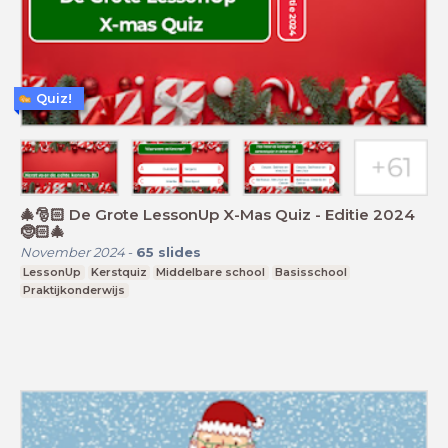
Quiz!
🎄🎅🏻 De Grote LessonUp X-Mas Quiz - Editie 2024
🤶🏻🎄
November 2024
-
65
slides
LessonUp
Kerstquiz
Middelbare school
Basisschool
Praktijkonderwijs