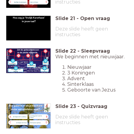
instructies
C
D
Noflike Krystdagen
Merry Xmas
Slide
21
-
Open vraag
Hoe zeg je ‘Vrolijk Kerstfeest’
in jouw taal?
Deze slide heeft geen
instructies
Slide
22
-
Sleepvraag
Zet de gebeurtenissen
in de juiste volgorde.
We beginnen met nieuwjaar.
3
Advent
koningen
Nieuwjaar
Sinterklaas
Nieuwjaa
Geboorte van
3 Koningen
r
Jezus
Advent
Sinterklaas
Geboorte van Jezus
Slide
23
-
Quizvraag
Wat gebeurt er als je met Kerst
onder een mistletoe staat?
Deze slide heeft geen
Je mag een wens
A
B
Je krijgt een cadeau
doen
instructies
C
D
Je krijgt een kus
Brengt je geluk...