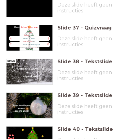
Deze slide heeft geen
instructies
Slide
37
-
Quizvraag
Kerst
is het feest van
. . .
Deze slide heeft geen
A
B
Liefde
Licht
instructies
C
D
Vrede
Gezelligheid
Slide
38
-
Tekstslide
EINDE
FIJNE KERSTVAKANTIE
Deze slide heeft geen
en tot
volgend jaar!
instructies
Slide
39
-
Tekstslide
Deze slide heeft geen
Fijne
feestdagen
en
ee
n
instructies
gezo
nd 2023!
Slide
40
-
Tekstslide
Hang de kerstballen in de boom.
Maak daarna een screenshot.
Upload deze in Lessonup!
G
E
U
K
K
G