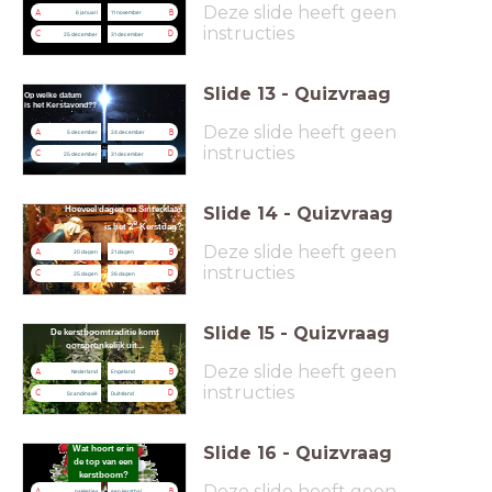
Deze slide heeft geen
A
B
6 januari
11 november
instructies
C
D
25 december
31 december
Slide
13
-
Quizvraag
Op welke datum
is het Kerstavond??
Deze slide heeft geen
A
B
5 december
24 december
instructies
C
D
25 december
31 december
Slide
14
-
Quizvraag
Hoeveel dagen na Sinterklaas
e
is het 2
Kerstdag?
Deze slide heeft geen
A
B
20 dagen
21 dagen
instructies
C
D
25 dagen
26 dagen
Slide
15
-
Quizvraag
De kerstboomtraditie komt
oorspronkelijk uit...
Deze slide heeft geen
A
B
Nederland
Engeland
instructies
C
D
Scandinavië
Duitsland
Slide
16
-
Quizvraag
Wat hoort
er in
de top
van een
kerstboom?
Deze slide heeft geen
A
B
pakketjes
een kerstbal