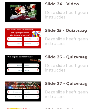
Slide
24
-
Video
Deze slide heeft geen
instructies
Slide
25
-
Quizvraag
In Canada heeft de Kerstman
een eigen postcode.
Wat is deze postcode?
Deze slide heeft geen
A
B
2512 SC
SANTA 2512
instructies
C
D
H0H 0H0
XMAS 2020
Slide
26
-
Quizvraag
Wat zegt de kerstman vaak?
Deze slide heeft geen
A
B
Ho ho ho
Ha ha ha
instructies
C
D
Hihi hi
Hehe he
Slide
27
-
Quizvraag
Wij zetten de schoen,
maar in Amerika hangen ze
een sok aan . . . . .
Deze slide heeft geen
A
B
de schoorsteen
het kozijn
instructies
C
D
de voordeur
de boom