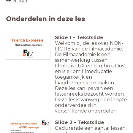
Printen
Onderdelen in deze les
Slide
1
-
Tekstslide
Talent & Expressie
Welkom bij de les over NON-
Maak een #Boos reportage
FICTIE van de Filmacademie.
De Filmacademie is een
samenwerking tussen
filmhuis LUX en Filmhub Oost
en is er om filmeducatie
toegankelijk en
laagdrempelig te maken.
Deze les kan los van een
lessenreeks bezocht worden.
Deze les is vanwege de lengte
onderverdeeld in
verschillende onderdelen.
Slide
2
-
Tekstslide
Uitdaging: maak je eigen
Gedurende een aantal lessen,
#BOOS reportage
Les 1: Het format
Les 2: Interviewen en presenteren