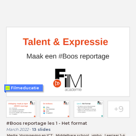
Filmeducatie
#Boos reportage les 1 - Het format
March 2022
-
13
slides
Media, Vormgeving en ICT
Middelbare school
vmbo
Leerjaar 1-4