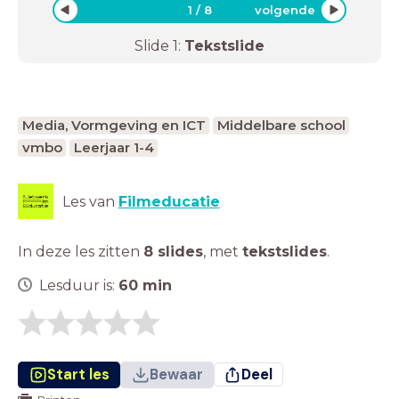
1
/
8
volgende
Slide
1
:
Tekstslide
Media, Vormgeving en ICT
Middelbare school
vmbo
Leerjaar 1-4
Les van
Filmeducatie
In deze les zitten
8 slides
,
met
tekstslides
.
Lesduur is:
60
min
Start les
Bewaar
Deel