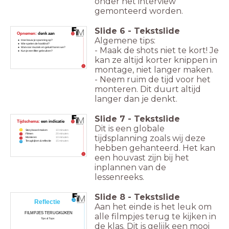
onder het interview
gemonteerd worden.
Slide
6
-
Tekstslide
Opnemen:
denk aan
Algemene tips:
Hoe bouw je spanning op?
Wie spelen de hoofdrol?
- Maak de shots niet te kort! Je
Wat voor muziek en geluid horen we?
Kun je een filter gebruiken?
kan ze altijd korter knippen in
montage, niet langer maken.
- Neem ruim de tijd voor het
monteren. Dit duurt altijd
langer dan je denkt.
Slide
7
-
Tekstslide
Tijdschema:
een indicatie
Dit is een globale
Storyboard maken
10 minuten
Filmen
20 minuten
tijdsplanning zoals wij deze
Monteren
10 minuten
Terugkijken & reflectie
15 minuten
hebben gehanteerd. Het kan
een houvast zijn bij het
inplannen van de
lessenreeks.
Slide
8
-
Tekstslide
Reflectie
Aan het einde is het leuk om
FILMPJES TERUGKIJKEN
alle filmpjes terug te kijken in
Tips & Tops
de klas. Dit is gelijk een mooi