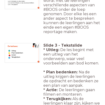
wordt met de leerlingen
Les 3: Animaties en stop-motion
Les 4 & 5 & 6: Filmplan, script, storyboard & filmen
verschillende aspecten van
Les 7: Terugkijken
#BOOS onder de loep
genomen. Door elke les een
ander aspect te bespreken
kunnen de leerlingen aan het
einde een eigen #BOOS
reportage maken.
Slide
3
-
Tekstslide
De lesfases:
* Uitleg:
De les begint met
Uitleg
een uitleg van het
Plan bedenken
Actie!
Terugkijken
onderwerp, waar veel
voorbeelden aan bod komen.
* Plan bedenken:
Na de
uitleg krijgen de leerlingen
de opdracht en bedenken ze
een plan van aanpak.
* Actie:
De leerlingen gaan
filmen en monteren.
* Terugkijken:
Als de
leerlingen klaar zijn, kijken we