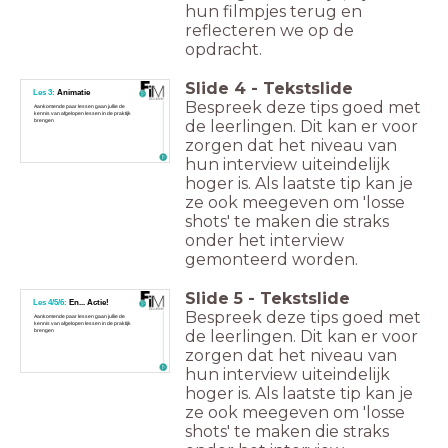
hun filmpjes terug en
reflecteren we op de
opdracht.
Slide
4
-
Tekstslide
Les 3:
Animatie
Bespreek deze tips goed met
Aankomende paar lessen gaan jullie de
kennis van afgelopen lessen in de praktijk
de leerlingen. Dit kan er voor
brengen
zorgen dat het niveau van
hun interview uiteindelijk
hoger is. Als laatste tip kan je
ze ook meegeven om 'losse
shots' te maken die straks
onder het interview
gemonteerd worden.
Slide
5
-
Tekstslide
Les 4/5/6:
En... Actie!
Bespreek deze tips goed met
Aankomende paar lessen gaan jullie de
kennis van afgelopen lessen in de praktijk
de leerlingen. Dit kan er voor
brengen
zorgen dat het niveau van
hun interview uiteindelijk
hoger is. Als laatste tip kan je
ze ook meegeven om 'losse
shots' te maken die straks