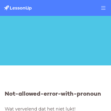
Not-allowed-error-with-pronoun
Wat vervelend dat het niet lukt! 
