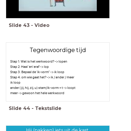
Slide
43
-
Video
Tegenwoordige tijd
Stap 1: Wat is het werkwoord? -> lopen
Stap 2: Haal 'en' eraf -> lop
Stap 3: Bepaal de 'ik-vorm" -> ik loop
Stap 4: om wie gaat het? -> ik / ander / meer
ik loop
ander (jij, hij, zij, u) stam/ik-vorm + t -> loopt
meer -> gewoon het hele werkwoord
Slide
44
-
Tekstslide
Hij (pakken) iets uit de kast.