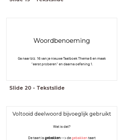
Woordbenoeming
Ga naar blz. 16 van je nieuwe Taalboek Thema 6 en maak
“eerst proberen” en daarna oefening 1.
Slide
20
-
Tekstslide
Voltooid deelwoord bijvoeglijk gebruikt
Wat is dat?
De taart is
gebakken
--> de
gebakken
taart