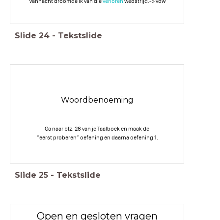
Vannacht droomde ik van die
verloren
wedstrijd.-> vdw
Slide
24
-
Tekstslide
Woordbenoeming
Ga naar blz. 26 van je Taalboek en maak de
“eerst proberen” oefening en daarna oefening 1.
Slide
25
-
Tekstslide
Open en gesloten vragen