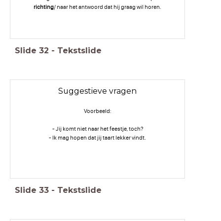
richting
/ naar het antwoord dat hij graag wil horen.
Slide
32
-
Tekstslide
Suggestieve vragen
Voorbeeld:
- Jij komt niet naar het feestje, toch?
- Ik mag hopen dat jij taart lekker vindt.
Slide
33
-
Tekstslide