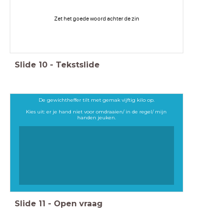
Zet het goede woord achter de zin
Slide
10
-
Tekstslide
De gewichtheffer tilt met gemak vijftig kilo op.
Kies uit: er je hand niet voor omdraaien/ in de regel/ mijn
handen jeuken.
Slide
11
-
Open vraag