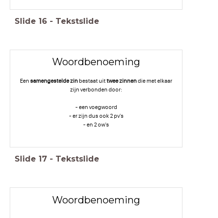
Slide
16
-
Tekstslide
Woordbenoeming
Een
samengestelde zin
bestaat uit
twee zinnen
die met elkaar
zijn verbonden door:
- een voegwoord
- er zijn dus ook 2 pv's
- en 2 ow's
Slide
17
-
Tekstslide
Woordbenoeming