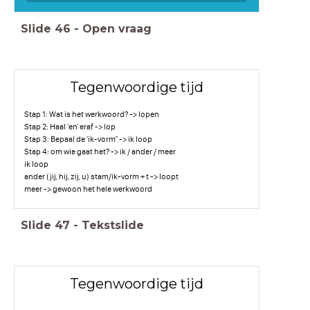
Slide
46
-
Open vraag
Tegenwoordige tijd
Stap 1: Wat is het werkwoord? -> lopen
Stap 2: Haal 'en' eraf -> lop
Stap 3: Bepaal de 'ik-vorm" -> ik loop
Stap 4: om wie gaat het? -> ik / ander / meer
ik loop
ander (jij, hij, zij, u) stam/ik-vorm + t -> loopt
meer -> gewoon het hele werkwoord
Slide
47
-
Tekstslide
Tegenwoordige tijd