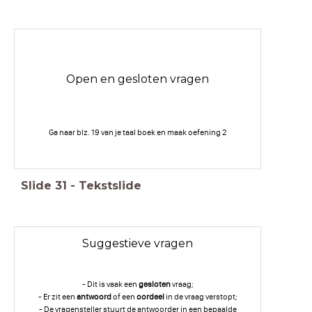
Open en gesloten vragen
Ga naar blz. 19 van je taal boek en maak oefening 2
Slide
31
-
Tekstslide
Suggestieve vragen
- Dit is vaak een
gesloten
vraag;
- Er zit een
antwoord
of een
oordeel
in de vraag verstopt;
- De vragensteller stuurt de antwoorder in een bepaalde