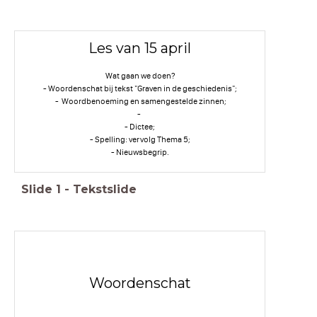
Les van 15 april
Wat gaan we doen?
- Woordenschat bij tekst "Graven in de geschiedenis";
- Woordbenoeming en samengestelde zinnen;
-
- Dictee;
- Spelling: vervolg Thema 5;
- Nieuwsbegrip.
Slide
1
-
Tekstslide
Woordenschat