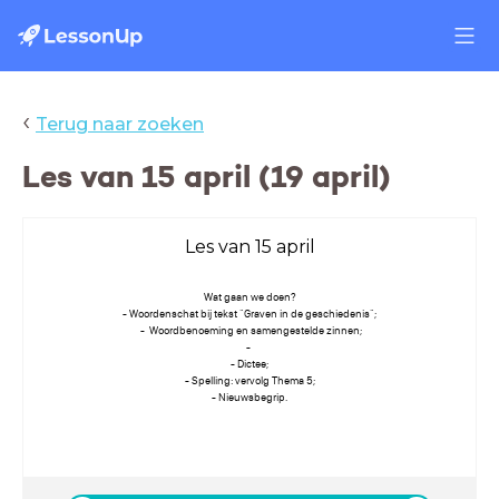
‹
Terug naar zoeken
Les van 15 april (19 april)
Les van 15 april
Wat gaan we doen?
- Woordenschat bij tekst "Graven in de geschiedenis";
- Woordbenoeming en samengestelde zinnen;
-
- Dictee;
- Spelling: vervolg Thema 5;
- Nieuwsbegrip.