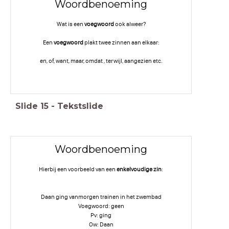
Woordbenoeming
Wat is een
voegwoord
ook alweer?
Een
voegwoord
plakt twee zinnen aan elkaar:
en, of, want, maar, omdat , terwijl, aangezien etc.
Slide
15
-
Tekstslide
Woordbenoeming
Hierbij een voorbeeld van een
enkelvoudige zin
:
Daan ging vanmorgen trainen in het zwembad
Voegwoord: geen
Pv: ging
Ow: Daan