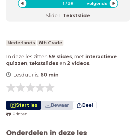
1
/
59
volgende
Slide
1
:
Tekstslide
Nederlands
8th Grade
In deze les zitten
59 slides
,
met
interactieve
quizzen
,
tekstslides
en
2 videos
.
Lesduur is:
60
min
Start les
Bewaar
Deel
Printen
Onderdelen in deze les