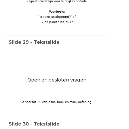
- zijn efficiënt zijn voor feitelijke controle;
Voorbeeld:
“Is deze les afgerond?” of
“Vind je deze les leuk?”
Slide
29
-
Tekstslide
Open en gesloten vragen
Ga naar blz. 19 van je taal boek en maak oefening 1
Slide
30
-
Tekstslide