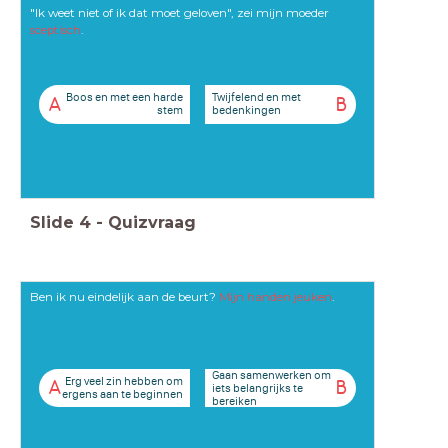
"Ik weet niet of ik dat moet geloven", zei mijn moeder
sceptisch
.
Boos en met een harde
Twijfelend en met
A
B
stem
bedenkingen
Slide
4
-
Quizvraag
Ben ik nu eindelijk aan de beurt?
Mijn handen jeuken
.
Gaan samenwerken om
Erg veel zin hebben om
A
B
iets belangrijks te
ergens aan te beginnen
bereiken