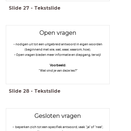
Slide
27
-
Tekstslide
Open vragen
- nodigen uit tot een uitgebreid antwoord in eigen woorden
(beginnend met wie, wat, waar, waarom, hoe);
- Open vragen bieden meer informatie en diepgang, terwijl
Voorbeeld:
“Wat vind je van deze les?”
Slide
28
-
Tekstslide
Gesloten vragen
- beperken zich tot een specifiek antwoord, vaak "ja" of "nee";