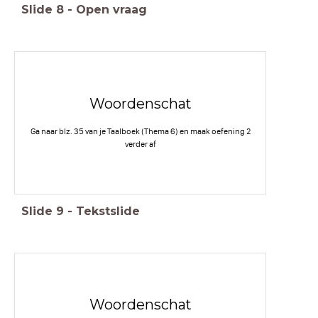
Slide
8
-
Open vraag
Woordenschat
Ga naar blz. 35 van je Taalboek (Thema 6) en maak oefening 2
verder af
Slide
9
-
Tekstslide
Woordenschat