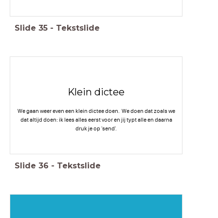
Slide
35
-
Tekstslide
Klein dictee
We gaan weer even een klein dictee doen. We doen dat zoals we
dat altijd doen: ik lees alles eerst voor en jij typt alle en daarna
druk je op 'send'.
Slide
36
-
Tekstslide