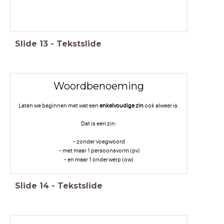
Slide
13
-
Tekstslide
Woordbenoeming
Laten we beginnen met wat een
enkelvoudige zin
ook alweer is.
Dat is een zin:
- zonder voegwoord
- met maar 1 persoonsvorm (pv)
- en maar 1 onderwerp (ow)
Slide
14
-
Tekstslide