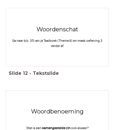
Woordenschat
Ga naar blz. 35 van je Taalboek (Thema 6) en maak oefening 3
verder af.
Slide
12
-
Tekstslide
Woordbenoeming
Wat is een
samengestelde zin
ook alweer?