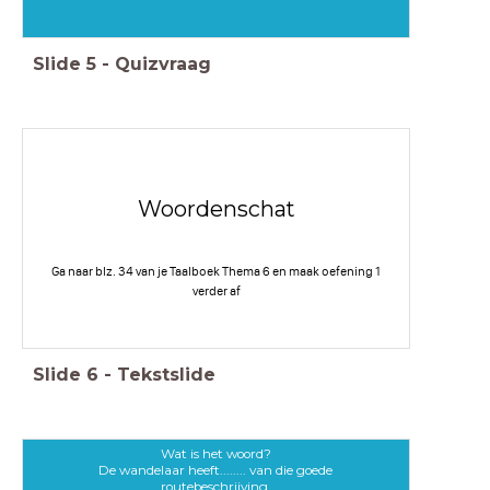
Slide
5
-
Quizvraag
Woordenschat
Ga naar blz. 34 van je Taalboek Thema 6 en maak oefening 1
verder af
Slide
6
-
Tekstslide
Wat is het woord?
De wandelaar heeft........ van die goede
routebeschrijving.