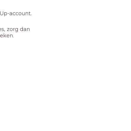
nUp-account.
es, zorg dan
oeken.