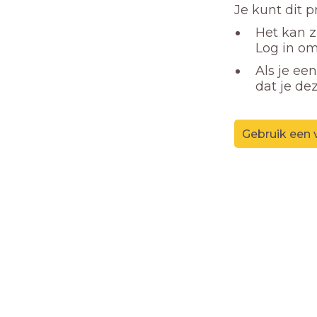
Je kunt dit 
Het kan z
Log in om
Als je ee
dat je de
Gebruik een 