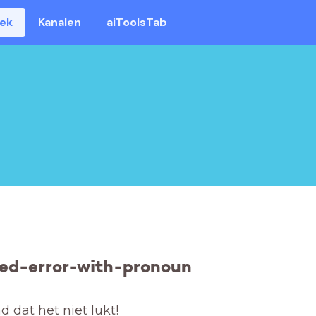
eek
Kanalen
aiToolsTab
ed-error-with-pronoun
 dat het niet lukt! 
