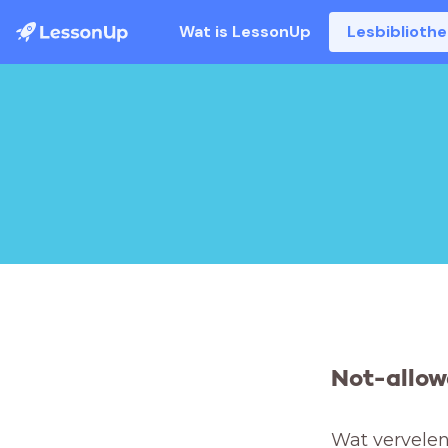
Wat is LessonUp
Lesbiblioth
Not-allow
Wat vervelend