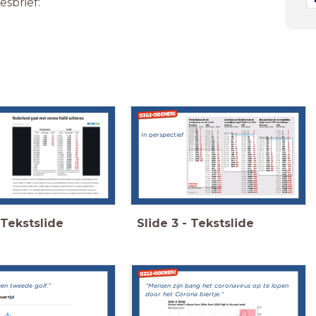
sbrief:
In perspectief
Tekstslide
Slide
3
-
Tekstslide
en tweede golf.”
“Mensen zijn bang het coronavirus op te lopen
door het Corona biertje.”