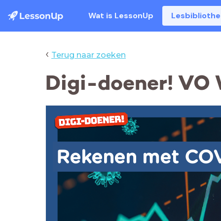
Wat is LessonUp
Lesbiblioth
‹
Terug naar zoeken
Digi-doener! VO
Rekenen met COV