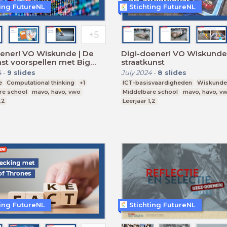
ting FutureNL
Stichting FutureNL
oener! VO Wiskunde | De
Digi-doener! VO Wiskunde 
st voorspellen met Big
straatkunst
4
-
9
slides
July 2024
-
8
slides
e
Computational thinking
+1
ICT-basisvaardigheden
Wiskunde
re school
mavo, havo, vwo
Middelbare school
mavo, havo, v
,2
Leerjaar 1,2
ting FutureNL
Stichting FutureNL