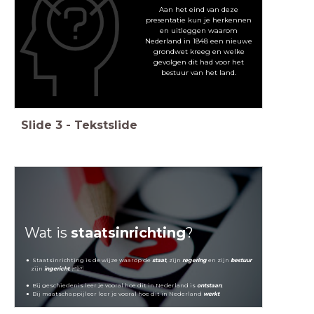
Aan het eind van deze
presentatie kun je herkennen
en uitleggen waarom
Nederland in 1848 een nieuwe
grondwet kreeg en welke
gevolgen dit had voor het
bestuur van het land.
Slide
3
-
Tekstslide
Wat is
staatsinrichting
?
Staatsinrichting is de wijze waarop de
staat
, zijn
regering
en zijn
bestuur
zijn
ingericht
.
Bij geschiedenis leer je vooral hoe dit in Nederland is
ontstaan
;
Bij maatschappijleer leer je vooral hoe dit in Nederland
werkt