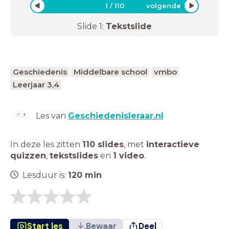
1
/
110
volgende
Slide
1
:
Tekstslide
Geschiedenis
Middelbare school
vmbo
Leerjaar 3,4
Les van
Geschiedenisleraar.nl
In deze les zitten
110 slides
,
met
interactieve
quizzen
,
tekstslides
en
1 video
.
Lesduur is:
120
min
Start les
Bewaar
Deel