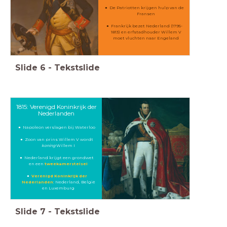
De Patriotten krijgen hulp van de
Fransen
Frankrijk bezet Nederland (1795-
1813) en erfstadhouder Willem V
moet vluchten naar Engeland
Slide
6
-
Tekstslide
1815: Verenigd Koninkrijk der
Nederlanden
Napoleon verslagen bij Waterloo
Zoon van prins Willem V wordt
koning
Willem I
Nederland krijgt een grondwet
en een
tweekamerstelsel
Verenigd Koninkrijk der
Nederlanden
: Nederland, België
en Luxemburg
Slide
7
-
Tekstslide