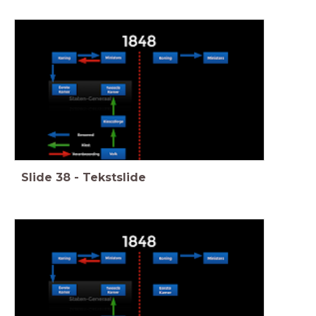
Slide
38
-
Tekstslide