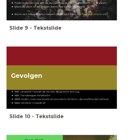
Tijdens de viering van de verjaardag van koning Willem I in Brussel,
slaat de vlam in de pan en komt het volk in opstand.
Ruim een maand later roepen de Belgen hun
onafhankelijkheid
uit
Slide
9
-
Tekstslide
Gevolgen
1831: Leopold I wordt de eerste Belgische koning
1831: Tiendaagse Veldtocht
1839: onder internationale druk erkent Willem I de onafhankelijkheid
1840: Willem I treedt af
Slide
10
-
Tekstslide