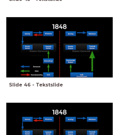
Slide
46
-
Tekstslide