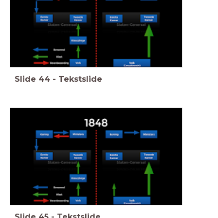
Slide
44
-
Tekstslide
Slide
45
-
Tekstslide