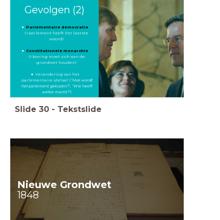
Gevolgen (2)
Parlementaire democratie
(=parlement heeft het laatste
woord)
Constitutionele monarchie
(=koning moet zich aan de
grondwet houden)
Verandering van het
parlementaire stelsel (
"Hoe wordt
het parlement gekozen?"
,
"Wie heeft
welke macht?"
)
Slide
30
-
Tekstslide
Nieuwe Grondwet
1848