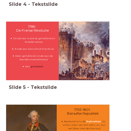
Slide
4
-
Tekstslide
1789:
De Franse Revolutie
Strijd voor vrijheid, gelijkheid en
broederschap
Einde aan Koninkrijk Frankrijk
Meer gelijkheid: einde aan de
standenmaatschappij
Een
grondwet
Slide
5
-
Tekstslide
1795-1801:
Bataafse Republiek
Revolutie o.l.v. de
Patriotten
: zij
willen meer van het volk (...en zijn
wel klaar met de Oranjes)