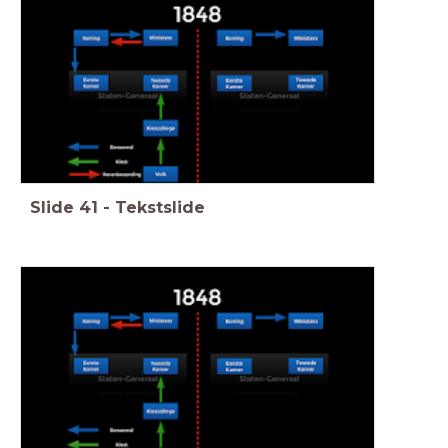
Slide
41
-
Tekstslide