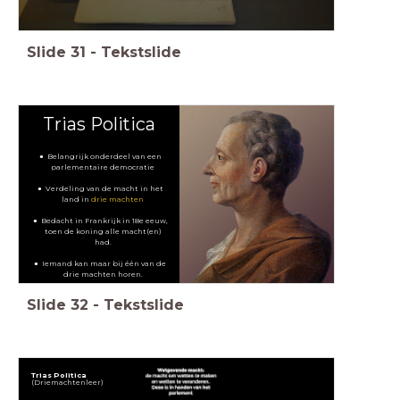
Slide
31
-
Tekstslide
Trias Politica
Belangrijk onderdeel van een
parlementaire democratie
Verdeling van de macht in het
land in
drie machten
Bedacht in Frankrijk in 18e eeuw,
toen de koning alle macht(en)
had.
Iemand kan maar bij één van de
drie machten horen.
Slide
32
-
Tekstslide
Trias Politica
(Driemachtenleer)