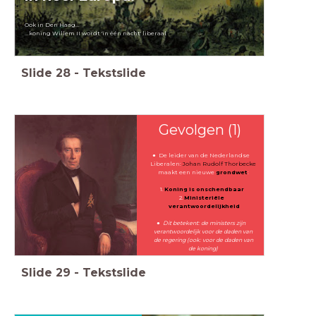
Ook in Den Haag...
...koning Willem II wordt 'in één nacht' liberaal
Slide
28
-
Tekstslide
Gevolgen (1)
De leider van de Nederlandse
Liberalen:
Johan Rudolf Thorbecke
maakt een nieuwe
grondwet
:
Koning is onschendbaar
Ministeriële
verantwoordelijkheid
Dit betekent: de ministers zijn
verantwoordelijk voor de daden van
de regering (ook: voor de daden van
de koning)
Slide
29
-
Tekstslide