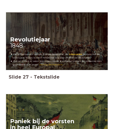
Revolutiejaar
1848
De ‘erfgenamen van de Franse Revolutie’, de
Liberalen
, komen tot de
conclusie: "Alles is weer hetzelfde als vóór de Franse Revolutie!"
Overal zitten er weer koningen op de Europese tronen en ondanks 'een
grondwet' is er maar
weinig democratie
.
Slide
27
-
Tekstslide
Paniek bij de vorsten
in heel Europa!