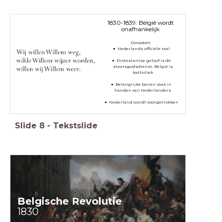
1830-1839: België wordt
onafhankelijk
Oorzaken
:
Nederlands officiële taal
Protestantse geloof is de
staatsgodsdienst: België is
katholiek
Belangrijke banen vaak in
handen van Nederlanders
Nederland wordt voorgetrokken
Slide
8
-
Tekstslide
Belgische Revolutie
1830