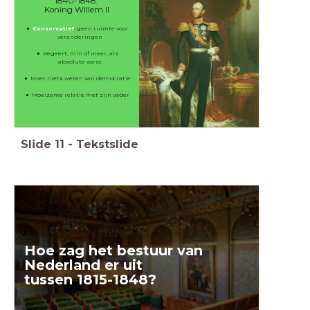
1840-1848:
Koning Willem II
Conservatief
: geen ruimte voor
veranderingen
Regeert, min of meer, als
absolute vorst
Moet niets weten van democratie
Moeizame relatie met zijn vader
Slide
11
-
Tekstslide
Hoe zag het bestuur van
Nederland er uit
tussen 1815-1848?