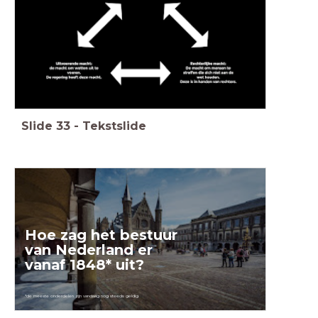
Slide
33
-
Tekstslide
Hoe zag het bestuur
van Nederland
er
vanaf 1848* uit?
*de meeste onderdelen zijn vandaag nog steeds geldig