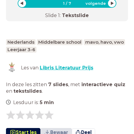
1
/
7
volgende
Slide
1
:
Tekstslide
Nederlands
Middelbare school
mavo, havo, vwo
Leerjaar 3-6
Les van
Libris Literatuur Prijs
In deze les zitten
7 slides
,
met
interactieve quiz
en
tekstslides
.
Lesduur is:
5
min
Start les
Bewaar
Deel