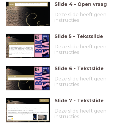
Slide
4
-
Open vraag
Wat is jouw eerste gedachte over het boek
na het horen van de
#DeZin
audiotrailer
#DeZin
?
Deze slide heeft geen
instructies
Slide
5
-
Tekstslide
Het verhaal
Deze slide heeft geen
Het duurt even voor de mensen begrijpen wat er aan de hand is. Maar al snel is
het duidelijk: de zee komt elke dag een kilometer verder het land in. Polders
aan de kust lopen vol en de boulevards staan blank. De minister-president geeft
instructies
een persconferentie, op Twitter roepen de eerste BN'ers en complotdenkers al op
tot actie. Wetenschappers komen van heinde en verre om dit zeldzame fenomeen
te onderzoeken. Duitsland stelt sportzalen ter beschikking. De koning vertrekt
naar zijn vakantiehuis in Mozambique. Maar waar moeten de duiven en de herten
heen? En hoe zal het de blijvers vergaan op de daken en kantoorgebouwen in de
Randstad?
Slide
6
-
Tekstslide
Het doel van deze les
Deze slide heeft geen
Vertel wat jij denkt van dit boek.
Gebruik daarbij het geluidsfragment.
instructies
Slide
7
-
Tekstslide
Colofon
#DeZin gaat over taal en verhalen, over wat een boek teweegbrengt. Over woorden die jou grijpen, fascineren of misschien wel
Deze slide heeft geen
irriteren. Laat je uitdagen om jouw mooiste zin uit het boek op te zoeken.
Beluister ook de andere audiotrailers #DeZin over de boeken die op de longlist staan.
De Libris Literatuur Prijs is de grootste literaire prijs in Nederland en België. De prijs wordt ieder jaar tijdens een feestelijk diner
toegekend aan de auteur van de beste oorspronkelijk Nederlandstalige roman van het afgelopen jaar.
instructies
De auteur ontvangt € 50.000,-- en een bronzen legpenning.
www.librisprijs.nl