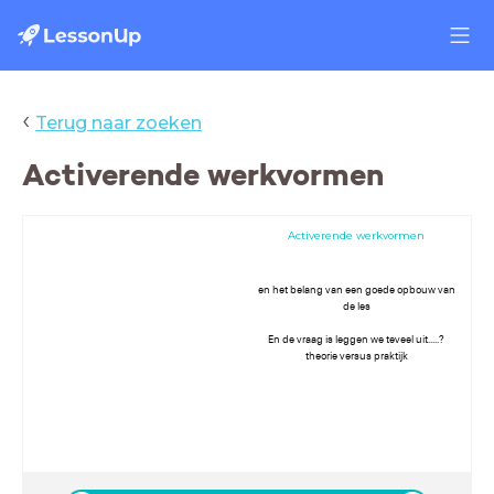
‹
Terug naar zoeken
Activerende werkvormen
Activerende werkvormen
en het belang van een goede opbouw van
de les
En de vraag is leggen we teveel uit.....?
theorie versus praktijk