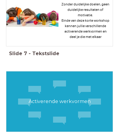
Zonder duidelijke doelen, geen
duidelijke resultaten of
motivatie.
Einde van deze korte workshop
kennen jullie verschillende
activerende werkvormen en
deel je die met elkaar
Slide
7
-
Tekstslide
Activerende werkvormen