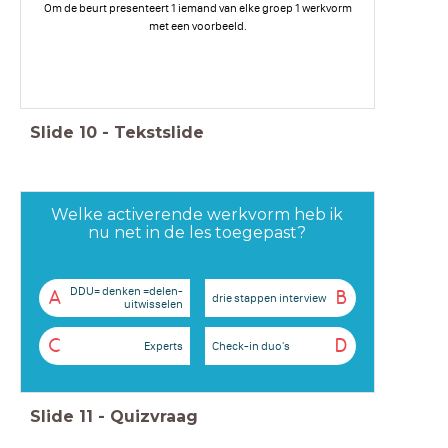
Om de beurt presenteert 1 iemand van elke groep 1 werkvorm
met een voorbeeld.
Slide
10
-
Tekstslide
Welke activerende werkvorm heb ik
nu net in de les toegepast?
DDU= denken =delen-
A
B
drie stappen interview
uitwisselen
C
D
Experts
Check-in duo's
Slide
11
-
Quizvraag