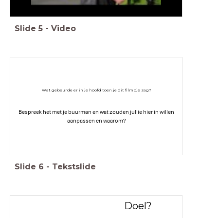
Slide
5
-
Video
Wat gebeurde er in je hoofd toen je dit filmpje zag?
Bespreek het met je buurman en wat zouden jullie hier in willen
aanpassen en waarom?
Slide
6
-
Tekstslide
Doel?