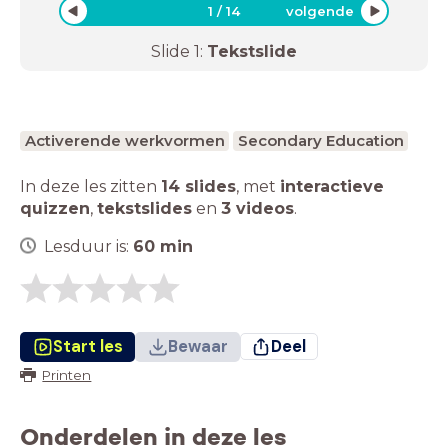
1
/
14
volgende
Slide
1
:
Tekstslide
Activerende werkvormen
Secondary Education
In deze les zitten
14 slides
,
met
interactieve
quizzen
,
tekstslides
en
3 videos
.
Lesduur is:
60
min
Start les
Bewaar
Deel
Printen
Onderdelen in deze les