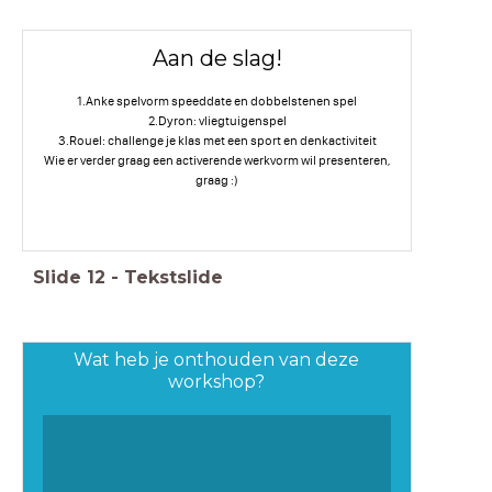
Aan de slag!
1.Anke spelvorm speeddate en dobbelstenen spel
2.Dyron: vliegtuigenspel
3.Rouel: challenge je klas met een sport en denkactiviteit
Wie er verder graag een activerende werkvorm wil presenteren,
graag :)
Slide
12
-
Tekstslide
Wat heb je onthouden van deze
workshop?