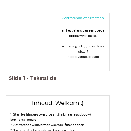
Activerende werkvormen
en het belang van een goede
opbouw van de les
En de vraag is leggen we teveel
uit.....?
theorie versus praktijk
Slide
1
-
Tekstslide
Inhoud: Welkom :)
1. Start les filmpjes over crossfit (link naar lesopbouw)
kop-romp-staart
2. Activerende werkvormen waarom? filter openen
3 Spelletjes/ activerende werkvormen delen