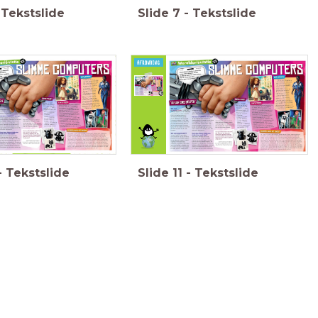
Tekstslide
Slide
7
-
Tekstslide
e antwoorden
Wat heb je deze les
Zijn er nieuwe
gerichte vragen
geleerd
?
vragen
oetsvraag.
ontstaan?
Antwoord gevonden
Schrijf ze op
op je vraag? Schrijf
post-its.
Klopte het idee over
het antwoord op een
het
doel
van de
andere kleur post-it en
schrijver?
plak deze bij de
vraag op de
vragenmuur.
-
Tekstslide
Slide
11
-
Tekstslide