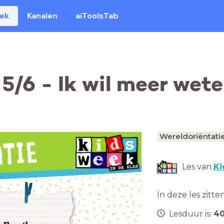
eek
Kanalen
aiToolsTab
5/6 - Ik wil meer wet
Wereldoriëntati
Les van
Ki
In deze les zitte
Lesduur is:
4