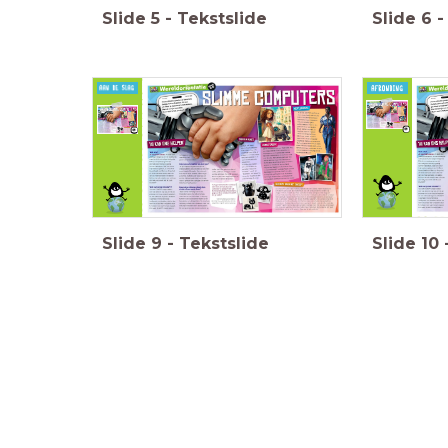
Slide
5
-
Tekstslide
Slide
6
-
Bespreek
d
Facultatief: oefenen van de toetsvraagstelling.
op de tekst
Toetsvraag:
en de t
Wat is AI?
D. Computerprogramma’s die menselijk gedrag nabootsen.
Slide
9
-
Tekstslide
Slide
10