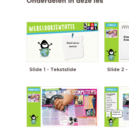
Onderdelen in deze les
Ik kan
Ik kan
Ik wil meer
weten!
Slide
1
-
Tekstslide
Slide
2
-
Woordenschat:
computers,
speaker,
Heb je vragen als
favoriete,
je naar de tekst
chatbot, AI,
precies, AI-expert,
kijkt?
kunstmatige
Schrijf je vragen op
gedrag,
een post-it (één vraag
nabootsen,
filters, software,
per blaadje) en plak ze
De leerkracht
ChatGPT.
op de
doet het voor.
vragenmuur.