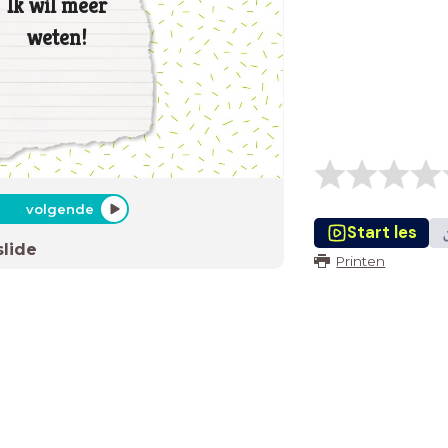
Ik wil meer
weten!
volgende
Start les
slide
Printen