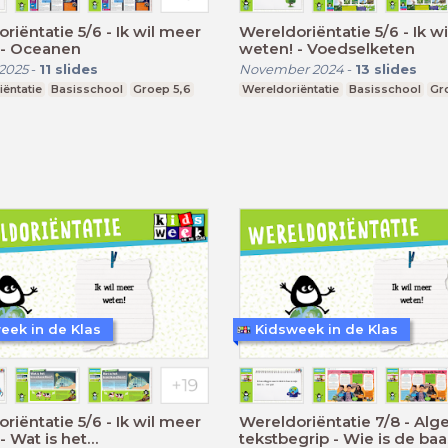
riëntatie 5/6 - Ik wil meer
Wereldoriëntatie 5/6 - Ik w
 - Oceanen
weten! - Voedselketen
2025
-
11
slides
November 2024
-
13
slides
ëntatie
Basisschool
Groep 5,6
Wereldoriëntatie
Basisschool
Gr
eek in de Klas
Kidsweek in de Klas
riëntatie 5/6 - Ik wil meer
Wereldoriëntatie 7/8 - Al
- Wat is het
tekstbegrip - Wie is de ba