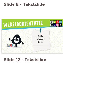
Slide
8
-
Tekstslide
Tot de
volgende
keer!
Slide
12
-
Tekstslide