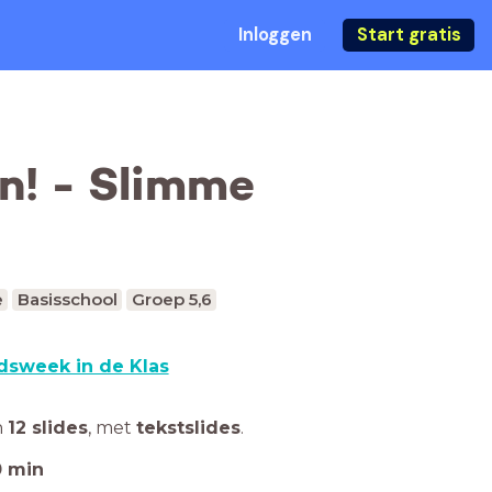
Inloggen
Start gratis
en! - Slimme
e
Basisschool
Groep 5,6
dsweek in de Klas
n
12 slides
,
met
tekstslides
.
0
min