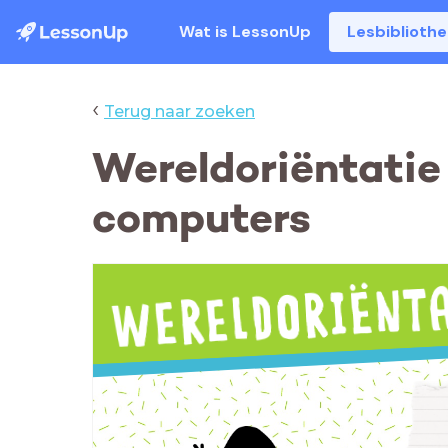
Wat is LessonUp
Lesbiblioth
‹
Terug naar zoeken
Wereldoriëntatie 
computers