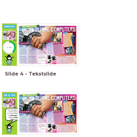
Wat weet je er al van?
timer
2:00
Slide
4
-
Tekstslide
Wat betekent Artificial Intelligence in het
Nederlands?
Hoe verbetert ChatGPT zichzelf?
Hoe kan AI helpen in de zorg?
Lees in tweetallen de tekst
Is een chatbot slim?
verder en bepaal wat je
Wat vind jij van AI? Leg je antwoord uit.
erover wil opschrijven in
je
aantekeningen
. Maak
Wat zou jij graag willen maken met behulp van AI?
daarna de
tekstgerichte
vragen
hiernaast!