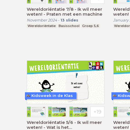
Wereldoriëntatie 7/8 - Ik wil meer
Wereldo
weten! - Praten met een machine
weten!
November 2024
-
13
slides
January 
Wereldoriëntatie
Basisschool
Groep 5,6
Wereldori
Kidsweek in de Klas
Kidsw
Wereldoriëntatie 5/6 - Ik wil meer
Wereldo
weten! - Wat is het
weten! 