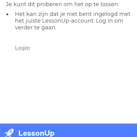
Je kunt dit proberen om het op te lossen:
Het kan zijn dat je niet bent ingelogd met
het juiste LessonUp-account. Log in om
verder te gaan.
Login
LessonUp