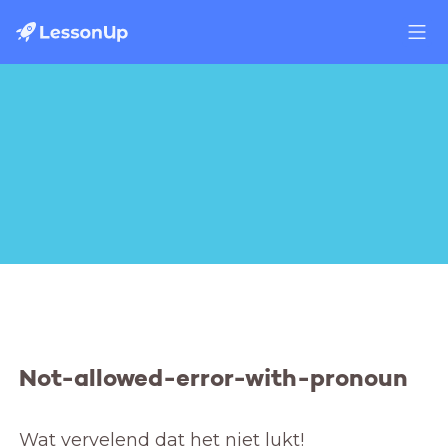
Not-allowed-error-with-pronoun
Wat vervelend dat het niet lukt! 
