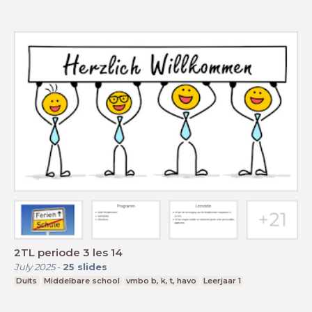
2TL periode 3 les 14
July 2025
-
25
slides
Duits
Middelbare school
vmbo b, k, t, havo
Leerjaar 1