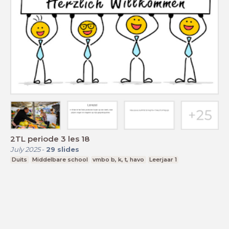
2TL periode 3 les 18
July 2025
-
29
slides
Duits
Middelbare school
vmbo b, k, t, havo
Leerjaar 1