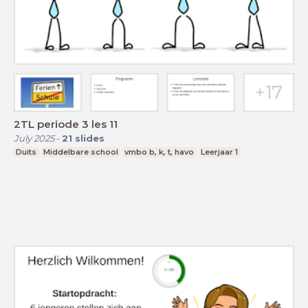
2TL periode 3 les 11
July 2025
-
21
slides
Duits
Middelbare school
vmbo b, k, t, havo
Leerjaar 1