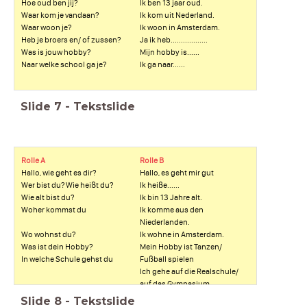
Hoe oud ben jij?
Ik ben 13 jaar oud.
Waar kom je vandaan?
Ik kom uit Nederland.
Waar woon je?
Ik woon in Amsterdam.
Heb je broers en/ of zussen?
Ja ik heb..................
Was is jouw hobby?
Mijn hobby is......
Naar welke school ga je?
Ik ga naar......
Slide
7
-
Tekstslide
Rolle A
Rolle B
Hallo, wie geht es dir?
Hallo, es geht mir gut
Wer bist du? Wie heißt du?
Ik heiße......
Wie alt bist du?
Ik bin 13 Jahre alt.
Woher kommst du
Ik komme aus den
Niederlanden.
Wo wohnst du?
Ik wohne in Amsterdam.
Was ist dein Hobby?
Mein Hobby ist Tanzen/
In welche Schule gehst du
Fußball spielen
Ich gehe auf die Realschule/
auf das Gymnasium
Slide
8
-
Tekstslide