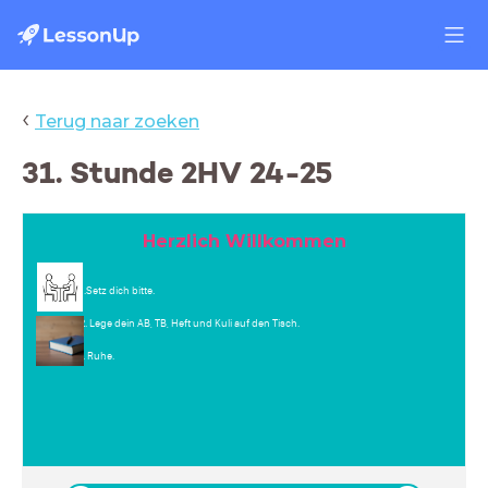
‹
Terug naar zoeken
31. Stunde 2HV 24-25
Herzlich Willkommen
1.Setz dich bitte.
2. Lege dein AB, TB, Heft und Kuli auf den Tisch.
3. Ruhe.