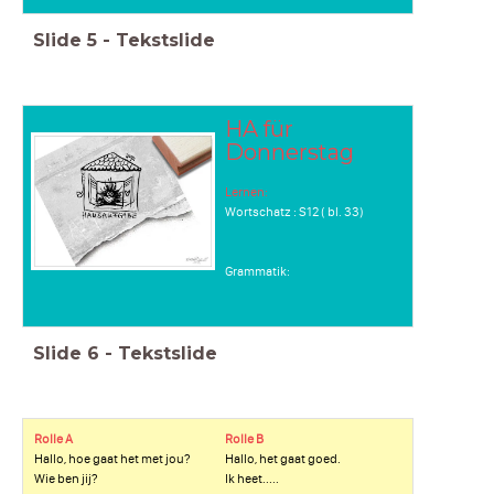
Slide
5
-
Tekstslide
HA für
Donnerstag
L
ernen:
Wortschatz : S12 ( bl. 33)
Grammatik:
Slide
6
-
Tekstslide
Rolle A
Rolle B
Hallo, hoe gaat het met jou?
Hallo, het gaat goed.
Wie ben jij?
Ik heet.....