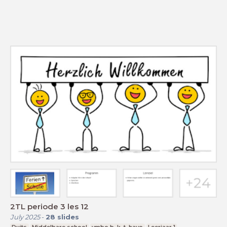
2TL periode 3 les 12
July 2025
-
28
slides
Duits
Middelbare school
vmbo b, k, t, havo
Leerjaar 1