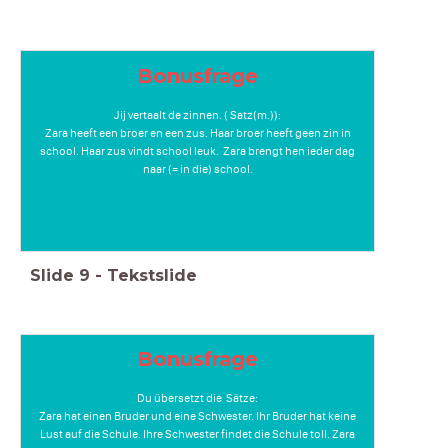
Bonusfrage
Jij vertaalt de zinnen. ( Satz(m.)):
Zara heeft een broer en een zus. Haar broer heeft geen zin in
school. Haar zus vindt school leuk. Zara brengt hen ieder dag
naar (= in die) school.
Slide
9
-
Tekstslide
Bonusfrage
Du übersetzt die Sätze:
Zara hat einen Bruder und eine Schwester. Ihr Bruder hat keine
Lust auf die Schule. Ihre Schwester findet die Schule toll. Zara