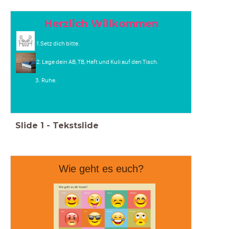
Herzlich Willkommen
1.Setz dich bitte.
2. Lege dein AB, TB, Heft und Kuli auf den Tisch.
3. Ruhe.
Slide
1
-
Tekstslide
Wie geht es euch?