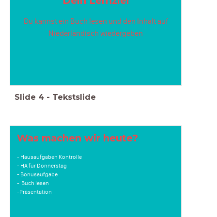
Dein Lernziel
Du kannst ein Buch lesen und den Inhalt auf
Niederländisch wiedergeben
Slide
4
-
Tekstslide
Was machen wir heute?
- Hausaufgaben Kontrolle
- HA für Donnerstag
- Bonusaufgabe
- Buch lesen
-Präsentation