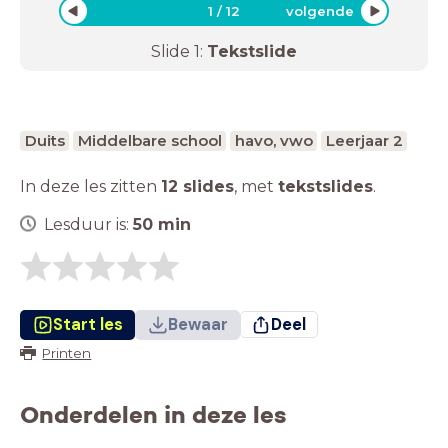
1
/
12
volgende
Slide
1
:
Tekstslide
Duits
Middelbare school
havo, vwo
Leerjaar 2
In deze les zitten
12 slides
,
met
tekstslides
.
Lesduur is:
50
min
Start les
Bewaar
Deel
Printen
Onderdelen in deze les