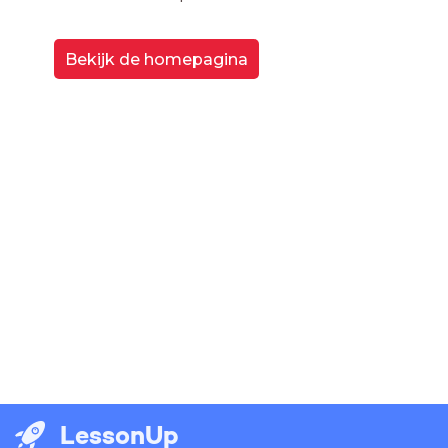
Bekijk de homepagina
LessonUp