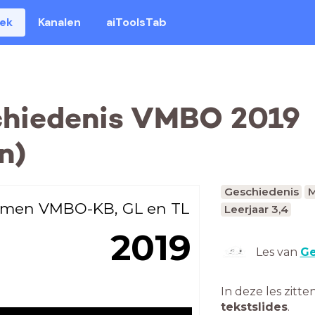
eek
Kanalen
aiToolsTab
hiedenis VMBO 2019
n)
Geschiedenis
M
men VMBO-KB, GL en TL
Leerjaar 3,4
2019
Les van
Ge
In deze les zitte
tekstslides
.