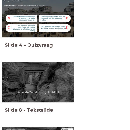
Koning is onschendbaar.
Wat betekent ‘de Koning is onschendbaar’ in de praktijk?
De koning heeft de bevoegdheid
De koning moet aftreden als hij het
A
B
om zelfstandig politieke
vertrouwen van het parlement
beslissingen te nemen.
verliest.
De ministers zijn politiek
Het kabinet bepaalt welk personeel
C
D
verantwoordelijk voor de
de koning voor zijn huishouden mag
uitspraken en het gedrag van de
aannemen.
koning.
Slide
4
-
Quizvraag
De Eerste Wereldoorlog (1914-1918)
Slide
8
-
Tekstslide
Welk begrip hoort bij de bron?