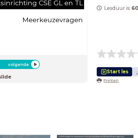
sinrichting CSE GL en TL
Lesduur is:
6
Meerkeuzevragen
volgende
Start les
slide
Printen
In 1848 braken op veel plaatsen in Europa opstanden uit. Dit had ook gevolgen voor