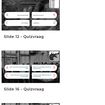
A
B
aanpassingspolitiek
distributiesysteem
C
D
Marshallplan
mobilisatie
Slide
12
-
Quizvraag
Welke gebieden worden aangegeven met de nummers 1 tot en met 8? Dat
zijn gebieden die Duitsland
A
B
heeft veroverd in de periode 1933-
heeft veroverd tijdens de Eerste
1939.
Wereldoorlog.
C
D
moest afstaan door het Verdrag
moest afstaan tijdens de Eerste
van Versailles.
Wereldoorlog.
Slide
16
-
Quizvraag
In de spotprent komt een mening naar voren over de aanpak van de