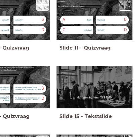
soldaten.
Bij welk land horen deze soldaten?
B
A
B
op kaart 1
op kaart 2
België
Duitsland
D
C
D
op kaart 3
op kaart 4
Nederland
Frankrijk
-
Quizvraag
Slide
11
-
Quizvraag
en een belangrijke reden om zich tijdens de
en bij de Geallieerden?
B
ederlaag van
de moord op kroonprins Frans
 in de oorlog
Ferdinand van Oostenrijk-Hongarije
tsaar na het
Het interbellum (1918-1939)
D
het beginnen van een onbeperkte
 revolutie in
duikbotenoorlog door Duitsland
Rusland
-
Quizvraag
Slide
15
-
Tekstslide
tond dat Duitsland een gebied aan de grens
Welke verkiezingsposter hoort bij de politieke partij van Anton Mussert?