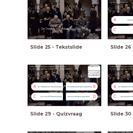
kenmerk wordt bedoeld?
A
aanpass
De Tweede Wereldoorlog (1939-1945)
C
Slide
25
-
Tekstslide
Slide
26
Welke gebeurtenis wordt in de bron beschreven?
Welke gebeurtenis wordt in d
En wat was het gevolg van de beschreven gebeurtenis?
En wat was het gevolg van de 
A
B
A
de mobilisatie de Februaristaking
de mobilisatie de Spoorwegstaking
de mobilisatie de Feb
C
D
C
een razzia de Februaristaking
een razzia de Spoorwegstaking
een razzia de Feb
Slide
29
-
Quizvraag
Slide
30