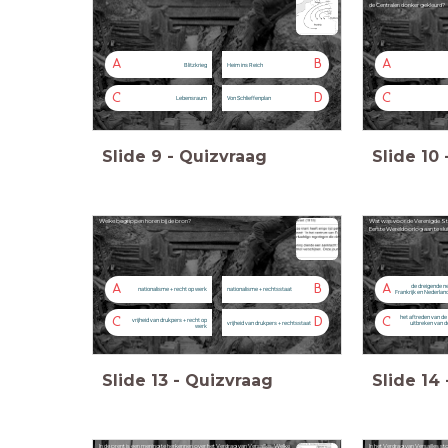
de Centralen donker gekleurd?
A
B
A
Blitzkrieg
Heim ins Reich
C
D
C
Lebensraum
Von Schlieffenplan
Slide
9
-
Quizvraag
Slide
10
Welke begrippen horen bij de bron?
Wat was voor de Verenigde Stat
Eerste Wereldoorlog aan te sluit
A
B
A
de dreigende n
nationalisme + recht op werk
nationalisme + rechtsstaat
Frankrijk en Nederland
het aftreden van de 
C
D
C
vrijheid van drukpers + recht op
vrijheid van drukpers + rechtsstaat
uitbreken van de
werk
Slide
13
-
Quizvraag
Slide
14
In de prent is een mening te herkennen over het Verdrag van Versailles. Welke
In het Verdrag van Versailles s