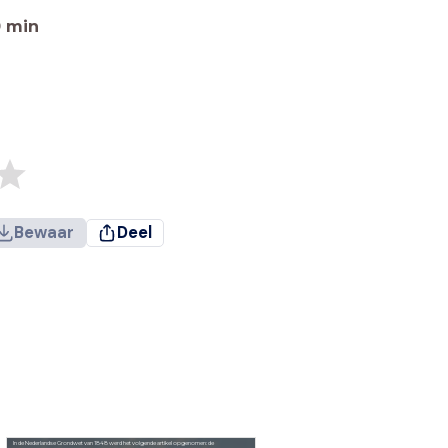
0
min
Bewaar
Deel
In de Nederlandse Grondwet van 1848 werd het volgende artikel opgenomen: de