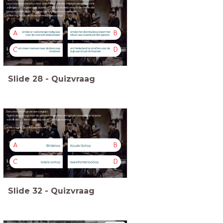
bioscopen reclamespotjes zien. Hierin werden mensen aangespoord
zuiniger om te gaan met steenkool. Bijvoorbeeld: stop in de winter alle
kieren in je huis dicht, zodat je minder steenkool verbruikt.
Waarom waren deze reclamespotjes nodig?
A
B
omdat er veel energie nodig was
omdat het distributiesysteem het
voor de concentratiekampen
tekort aan steenkool niet oploste
C
D
om meer mensen naar de bioscoop
om Nederland te straffen voor de
te lokken
hulp aan Groot-Brittannië
Slide
28
-
Quizvraag
Een omschrijving van een begrip:
Tijdens de oorlog raakt de gehele burgerbevolking betrokken bij de strijd en
wordt alles in dienst gesteld van de oorlogsvoering.
Welk begrip wordt beschreven?
A
B
Blitzkrieg
Koude Oorlog
C
D
totale oorlog
tweefrontenoorlog
Slide
32
-
Quizvraag