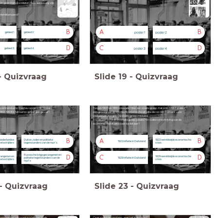
ten geen Duitse soldaten meer aanwezig zijn
emilitariseerd?
B
A
B
poster 1
poster 2
gebied 1
gebied 2
D
C
D
poster 3
poster 4
gebied 3
gebied 4
-
Quizvraag
Slide
19
-
Quizvraag
concentratiekamp Dachau opgericht. Welke
Tussen 1920 en 1930 pleegde Hitler een staatsgreep. Dat was onder andere
 1933-1939 in het kamp gevangen gezet?
een gevolg van de slechte economische situatie die op dat moment voor
veel onrust zorgde. De staatsgreep mislukte.
In welk jaar vond deze staatsgreep plaats? En welke omschrijving van de
economische situatie past bij dat jaar?
B
A
B
Nederlandse
Duitse Joden en politieke
1923 wereldwijde economische
1923 inflatie in Duitsland
etsstrijders
tegenstanders van de nazi’s
crisis
Russische krijgsgevangenen en
D
C
D
vangenen en
1929 wereldwijde economische
politieke tegenstanders van de
1929 inflatie in Duitsland
etsstrijders
crisis
nazi’s
-
Quizvraag
Slide
23
-
Quizvraag
merk van het nationaal-socialisme. Welk
Over welke gebeurtenis gaat het in de bron?