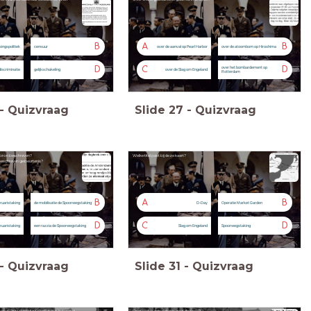
B
A
B
ingspolitiek
censuur
over de aanval op Pearl Harbor
over de atoombom op Hiroshima
D
C
D
over het bombardement op
discriminatie
gelijkschakeling
over de Slag om Engeland
Rotterdam
-
Quizvraag
Slide
27
-
Quizvraag
e bron beschreven?
Welke titel past bij deze kaart?
beschreven gebeurtenis?
B
A
B
ruaristaking
de mobilisatie de Spoorwegstaking
D-Day
Operatie Market Garden
D
C
D
ruaristaking
een razzia de Spoorwegstaking
Slag om Engeland
Spoorwegstaking
-
Quizvraag
Slide
31
-
Quizvraag