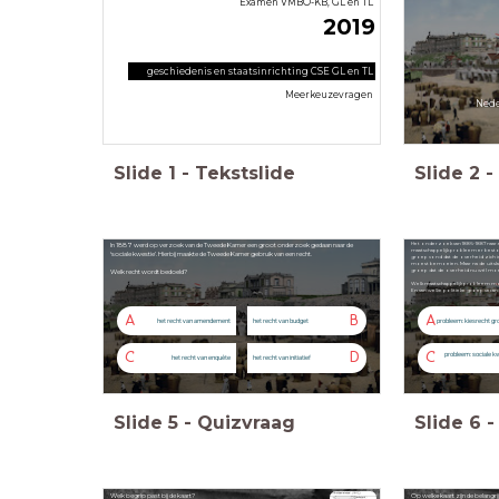
Examen VMBO-KB, GL en TL
2019
geschiedenis en staatsinrichting CSE GL en TL
Meerkeuzevragen
Nede
Slide
1
-
Tekstslide
Slide
2
-
Het onderzoek van 1886-1887 naar
In 1887 werd op verzoek van de Tweede Kamer een groot onderzoek gedaan naar de
maatschappelijk probleem er best
‘sociale kwestie’. Hierbij maakte de Tweede Kamer gebruik van een recht.
groep vond dat de overheid zich 
moest bemoeien. Maar na de uitsl
groep dat de overheid nu wél moe
Welk recht wordt bedoeld?
Welk maatschappelijk probleem 
En van welke politieke groep vera
A
B
A
het recht van amendement
het recht van budget
probleem: kiesrecht gro
C
D
C
probleem: sociale kw
het recht van enquête
het recht van initiatief
Slide
5
-
Quizvraag
Slide
6
-
Welk begrip past bij de kaart?
Op welke kaart zijn de belang