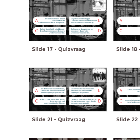
mening is te herkennen in de prent?
moest demilitariseren. Er moch
in dat gebied.
Welk gebied moest worden ged
De politieke leiders helpen
De politieke leiders leggen
A
B
A
Duitsland om de
Duitsland zonder te onderhandelen
vredesvoorwaarden te accepteren.
zware vredesvoorwaarden op.
Duitsland voelt zich schuldig over
Duitsland wil doorvechten en
C
D
C
de oorlog en accepteert de zware
accepteert daarom de
vredesvoorwaarden.
vredesvoorwaarden niet.
Slide
17
-
Quizvraag
Slide
18
De Republiek van Weimar bestond tussen 1919 en 1933. Op de
In 1933 werd in Duitsland het 
montagefoto staan de verschillende mannen die na elkaar een regering
groepen werden in de periode
hebben geleid.
Welke conclusie over de Republiek van Weimar is juist?
De democratie was niet stabiel,
De democratie was niet stabiel,
A
B
A
Duitse Joden en 
omdat de Duitse keizer steeds
omdat er veel verschillende
verz
nieuwe regeringen goedkeurde.
regeringen zijn geweest.
De democratie was stabiel, omdat
De democratie was stabiel, omdat
C
D
C
Russische krijgsge
de bevolking uit veel
de macht door veel verschillende
Nederlandse verz
regeringsleiders kon kiezen.
personen werd gedeeld.
Slide
21
-
Quizvraag
Slide
22
De Winterhulp past bij een ken