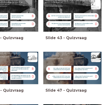
den een wetsvoorstel in om de
In de tekening is een mening te herkennen over de mogelijke gevolgen van
kiesrecht te verlagen van 21 naar 18 jaar.
glasnost voor de Sovjet-Unie.
merleden gebruik?
het voorstel?
Welke mening wordt bedoeld?
B
A
B
risatie van de
initiatief toenemende
dat het communisme te groot zal
dat het communisme zal bezwijken
samenleving
democratisering
worden door glasnost
onder glasnost
D
C
D
isatie van de
interpellatie toenemende
dat glasnost hoort bij de ideologie
dat glasnost zal bezwijken onder
samenleving
democratisering
van het communisme
het communisme
-
Quizvraag
Slide
43
-
Quizvraag
kennen over de uitbreiding van de EU.
In de prent is een mening te herkennen over de Baltische staten.
Welke omschrijving hoort bij de bron?
eling is te herkennen in de prent?
De Baltische staten voelen zich
d voor de EU,
De uitbreiding is goed voor de EU,
B
A
B
laten andere
niet veilig, omdat de NAVO niet
niet veilig, omdat Rusland wordt
want er zijn veel rijke landen lid
ijdragen aan
voldoende bescherming biedt.
bedreigd door de NAVO.
geworden.
de EU.
 goed voor de
De uitbreiding is niet goed voor de
D
C
D
en verzetten
veilig, omdat de NAVO meer dan
veilig, omdat Rusland niet wordt
EU, want er willen te veel landen lid
t van nieuwe
voldoende bescherming biedt.
bedreigd door de NAVO.
worden van de EU.
landen.
-
Quizvraag
Slide
47
-
Quizvraag