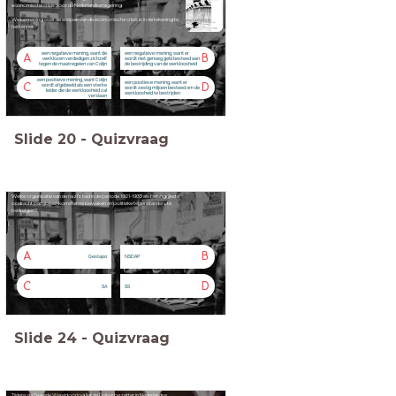
economische crisis door de Nederlandse regering.
Welke mening over de aanpak van de economische crisis is in de tekening te
herkennen?
een negatieve mening, want de
een negatieve mening, want er
A
B
werklozen verdedigen zichzelf
wordt niet genoeg geld besteed aan
tegen de maatregelen van Colijn
de bestrijding van de werkloosheid
een positieve mening, want Colijn
een positieve mening, want er
C
D
wordt afgebeeld als een sterke
wordt zestig miljoen besteed om de
leider die de werkloosheid zal
werkloosheid te bestrijden
verslaan
Slide
20
-
Quizvraag
Welke organisatie van de nazi’s had in de periode 1921-1933 als belangrijkste
opdracht partijbijeenkomsten te bewaken en politieke tegenstanders te
bedreigen?
A
B
Gestapo
NSDAP
C
D
SA
SS
Slide
24
-
Quizvraag
Tijdens de Tweede Wereldoorlog liet de Duitse bezetter in Nederlandse