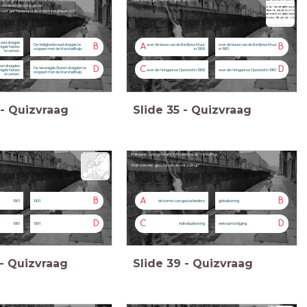
van de gewelddadige conflicten in Indonesië
Over welke gebeurtenis gaat de bron?
 om de strijd op te geven.
ent gaf Nederland de strijd in Indonesië op?
raad dreigde
B
A
B
De Veiligheidsraad dreigde te
over de bouw van de Berlijnse Muur
over de bouw van de Berlijnse Muur
nigde Naties
stoppen met de Marshallhulp.
in 1956
in 1961
te zetten.
ten dreigden
D
C
D
De Verenigde Staten dreigden te
nigde Naties
over de Hongaarse Opstand in 1956
over de Hongaarse Opstand in 1961
stoppen met de Marshallhulp.
te zetten.
-
Quizvraag
Slide
35
-
Quizvraag
In de jaren zestig begint in Nederland de ontzuiling.
Wat was een gevolg van de ontzuiling?
B
A
B
1901
1931
de komst van gastarbeiders
globalisering
D
C
D
1961
1991
individualisering
welvaartsstijging
-
Quizvraag
Slide
39
-
Quizvraag