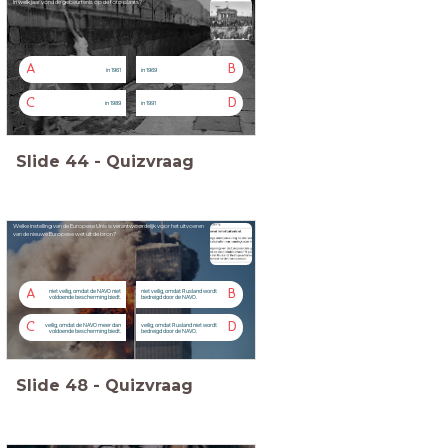
In welk jaar vond de gebeurtenis op de foto plaats?
A
B
in 1961
in 1969
C
D
in 1989
in 1991
Slide
44
-
Quizvraag
Welke instelling van de Europese Unie is verantwoordelijk voor het uitvoeren
van de nieuwe Europese wet uit de bron?
A
B
niet veilig, omdat de NAVO niet
niet veilig, omdat Rusland wordt
voldoende bescherming biedt.
bedreigd door de NAVO.
C
D
veilig, omdat de NAVO meer dan
veilig, omdat Rusland niet wordt
voldoende bescherming biedt.
bedreigd door de NAVO.
Slide
48
-
Quizvraag