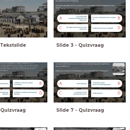
de politieke situatie in Nederland.
Welk gevolg hadden deze opstanden voor de politieke situatie in Nederland vanaf
1848?
De ministeriële
A
B
Er brak in Nederland een revolutie
verantwoordelijkheid werd
uit.
ingevoerd.
rland van 1848 tot 1914
C
D
Het algemeen kiesrecht werd
Nederland werd een republiek.
ingevoerd.
Tekstslide
Slide
3
-
Quizvraag
 arbeidsomstandigheden maakte duidelijk welk groot
Op de prentbriefkaart is een economische ontwikkeling uit de negentiende
ond. Dit probleem moest worden opgelost. Eén politieke
eeuw te herkennen.
in het algemeen zo weinig mogelijk met de samenleving
ag van dit onderzoek vonden veel aanhangers van deze
st ingrijpen.
Welke economische ontwikkeling is op de prentbriefkaart te herkennen?
moest worden opgelost?
nderde veel aanhangers van mening?
B
A
B
probleem: kiesrecht groep:
invoering van een
ep: liberalen
industrialisatie
socialisten
werkverschaffingsproject
D
C
D
estie groep:
probleem: sociale kwestie groep:
invoering van het
wederopbouw
liberalen
liberalen
distributiesysteem
Quizvraag
Slide
7
-
Quizvraag
rijkste landen van het bondgenootschap van
In de bron is te zien dat de Dodendraad wordt aangelegd onder toezicht van