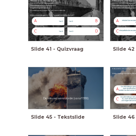
Hieronder staan vier doelstellingen:
In 1971 dienden enkele Kamerle
1 herverdeling van huishoudelijke taken
minimumleeftijd voor het actief 
2 invoering van vrouwenkiesrecht
Van welk recht maakten de Ka
3 legalisering van abortus
En bij welke ontwikkeling past 
4 toelating van meisjes tot het basisonderwijs
Welke doelstellingen horen bij Tweede Feministische Golf?
A
B
A
initiatief de secula
1 en 2
1 en 3
C
D
C
interpellatie de secular
1 en 4
2 en 3
Slide
41
-
Quizvraag
Slide
42
In de prent is een mening te her
Welke mening over deze ontwikk
De uitbreiding is goe
A
want de lidstaten 
landen toe die kunnen b
De uitbreiding is niet
De nieuwe wereldorde (vanaf 1990)
C
EU, want de lidstat
zich tegen de koms
Slide
45
-
Tekstslide
Slide
46