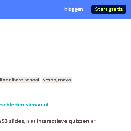
Inloggen
Start gratis
iddelbare school
vmbo, mavo
schiedenisleraar.nl
n
53 slides
,
met
interactieve quizzen
en