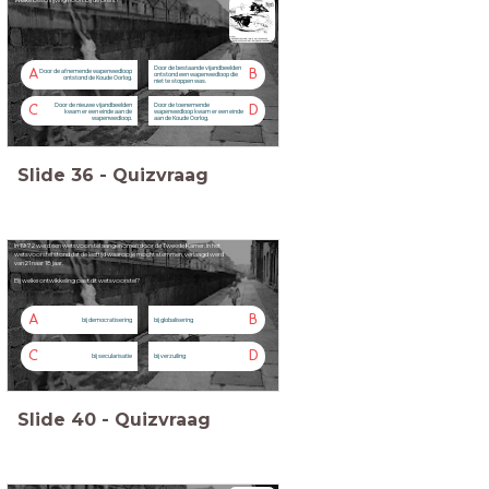
Welke beschrijving hoort bij de prent?
Door de bestaande vijandbeelden
A
B
Door de afnemende wapenwedloop
ontstond een wapenwedloop die
ontstond de Koude Oorlog.
niet te stoppen was.
Door de nieuwe vijandbeelden
Door de toenemende
C
D
kwam er een einde aan de
wapenwedloop kwam er een einde
wapenwedloop.
aan de Koude Oorlog.
Slide
36
-
Quizvraag
In 1972 werd een wetsvoorstel aangenomen door de Tweede Kamer. In het
wetsvoorstel stond dat de leeftijd waarop je mocht stemmen, verlaagd werd
van 21 naar 18 jaar.
Bij welke ontwikkeling past dit wetsvoorstel?
A
B
bij democratisering
bij globalisering
C
D
bij secularisatie
bij verzuiling
Slide
40
-
Quizvraag