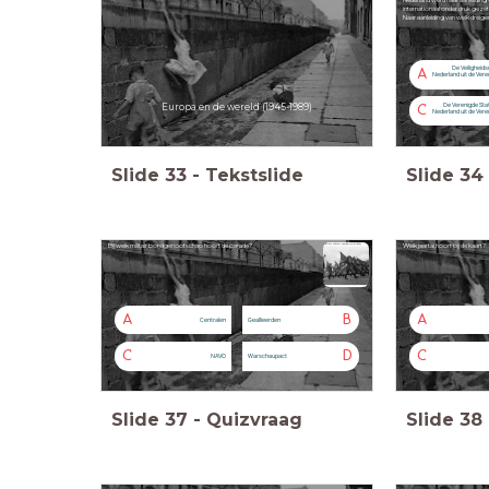
Nederland werd naar aanleiding 
internationaal onder druk gezet
Naar aanleiding van welk dreigem
De Veiligheids
A
Nederland uit de Vere
De Verenigde Sta
Europa en de wereld (1945-1989)
C
Nederland uit de Vere
Slide
33
-
Tekstslide
Slide
34
Bij welk militair bondgenootschap hoort de parade?
Welk jaartal hoort bij de kaart?
A
B
A
Centralen
Geallieerden
C
D
C
NAVO
Warschaupact
Slide
37
-
Quizvraag
Slide
38