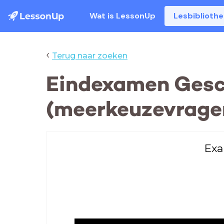
Wat is LessonUp
Lesbiblioth
‹
Terug naar zoeken
Eindexamen Gesc
(meerkeuzevrage
Exa