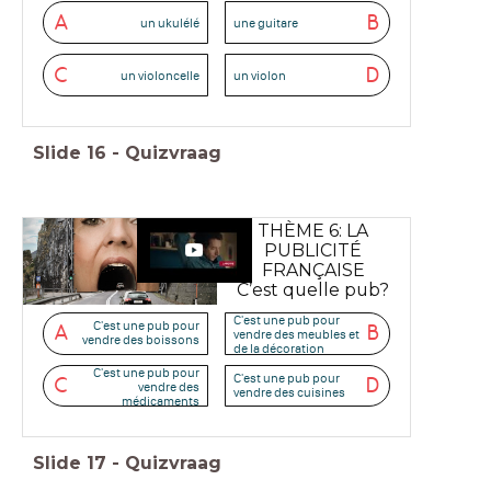
A
B
un ukulélé
une guitare
C
D
un violoncelle
un violon
Slide
16
-
Quizvraag
THÈME 6: LA
PUBLICITÉ
FRANÇAISE
C’est quelle pub?
C'est une pub pour
C'est une pub pour
A
B
vendre des meubles et
vendre des boissons
de la décoration
C'est une pub pour
C'est une pub pour
C
D
vendre des
vendre des cuisines
médicaments
Slide
17
-
Quizvraag