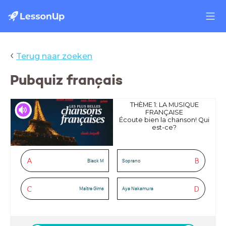
‹
Terug naar zoeken
Pubquiz français
THÈME 1: LA MUSIQUE
FRANÇAISE
Écoute bien la chanson! Qui
est-ce?
A
B
Black M
Soprano
C
D
Maître Gims
Aya Nakamura