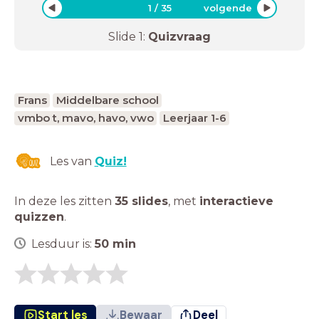
1
/
35
volgende
Slide
1
:
Quizvraag
Frans
Middelbare school
vmbo t, mavo, havo, vwo
Leerjaar 1-6
Les van
Quiz!
In deze les zitten
35 slides
,
met
interactieve
quizzen
.
Lesduur is:
50
min
Start les
Bewaar
Deel