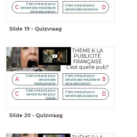
C'est une pub pour
C'est une pub pour
C
D
vendre des meubles et
vendre des boissons
de la décoration
Slide
19
-
Quizvraag
THÈME 6: LA
PUBLICITÉ
FRANÇAISE
C’est quelle pub?
C'est une pub pour
C'est une pub pour
A
B
vendre des
vendre des meubles et
médicaments
de la décoration
C'est une pub pour
C'est une pub pour
C
D
vendre du lait pour
vendre des boissons
bébés
Slide
20
-
Quizvraag