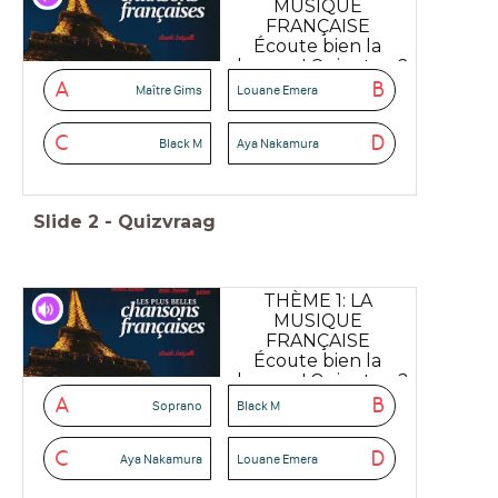
MUSIQUE
FRANÇAISE
Écoute bien la
chanson! Qui est-ce?
A
B
Maître Gims
Louane Emera
C
D
Black M
Aya Nakamura
Slide
2
-
Quizvraag
THÈME 1: LA
MUSIQUE
FRANÇAISE
Écoute bien la
chanson! Qui est-ce?
A
B
Soprano
Black M
C
D
Aya Nakamura
Louane Emera