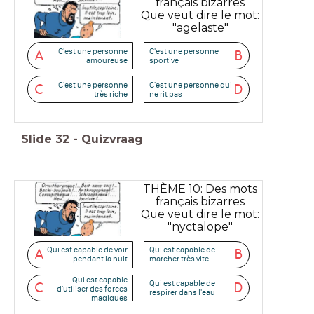
français bizarres
Que veut dire le mot:
"agelaste"
C'est une personne
C'est une personne
A
B
amoureuse
sportive
C'est une personne
C'est une personne qui
C
D
très riche
ne rit pas
Slide
32
-
Quizvraag
THÈME 10: Des mots
français bizarres
Que veut dire le mot:
"nyctalope"
Qui est capable de voir
Qui est capable de
A
B
pendant la nuit
marcher très vite
Qui est capable
Qui est capable de
C
D
d'utiliser des forces
respirer dans l'eau
magiques