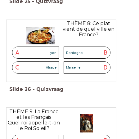
Slide
25
-
Quizvraag
THÈME 8: Ce plat
vient de quel ville en
France?
A
B
Lyon
Dordogne
C
D
Alsace
Marseille
Slide
26
-
Quizvraag
THÈME 9: La France
et les Français
Quel roi appelle-t-on
le Roi Soleil?