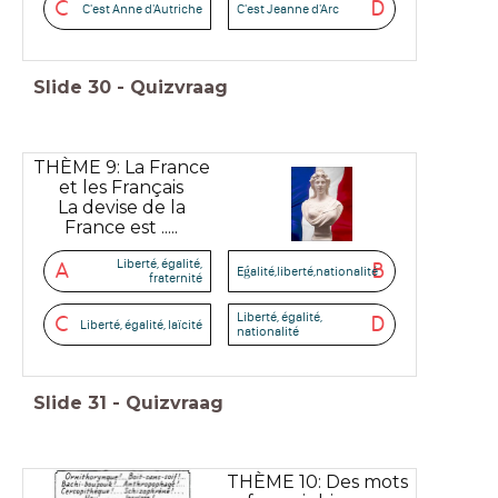
C
D
C'est Anne d'Autriche
C'est Jeanne d'Arc
Slide
30
-
Quizvraag
THÈME 9: La France
et les Français
La devise de la
France est .....
Liberté, égalité,
A
B
Eǵalité,liberté,nationalité
fraternité
Liberté, égalité,
C
D
Liberté, égalité, laïcité
nationalité
Slide
31
-
Quizvraag
THÈME 10: Des mots