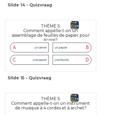
Slide
14
-
Quizvraag
THÈME 5:
Comment appelle-t-on un
assemblage de feuilles de papier pour
écrire?
A
B
un cahier
un papier
C
D
une papier
une feuille
Slide
15
-
Quizvraag
THÈME 5:
Comment appelle-t-on un instrument
de musique à 4 cordes et à archet?