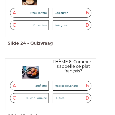
A
B
Steak Tartare
Coq au vin
C
D
Pot au Feu
Foie gras
Slide
24
-
Quizvraag
THÈME 8: Comment
s'appelle ce plat
français?
A
B
Tartiflette
Magret de Canard
C
D
Quiche Lorraine
Huîtres