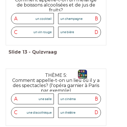
de boissons alcoolisées et de jus de
fruits?
A
B
un cocktail
un champagne
C
D
un vin rouge
une bière
Slide
13
-
Quizvraag
THÈME 5:
Comment appelle-t-on un lieu où il y a
des spectacles? (l'opéra garnier à Paris
par exemple)
A
B
une salle
un cinéma
C
D
une discothèque
un théâtre