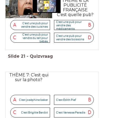
THÈME 6: LA
PUBLICITÉ
FRANÇAISE
C’est quelle pub?
C'est une pub pour
C'est une pub pour
A
B
vendre des
vendre des cuisines
médicaments
C'est une pub pour
C'est une pub pour
C
D
vendre du lait pour
vendre des boissons
bébés
Slide
21
-
Quizvraag
THÈME 7: C’est qui
sur la photo?
A
B
C'est joséphine baker
C'est Édith Piaf
C
D
C'est Brigitte Bardot
C'est Vanessa Paradis