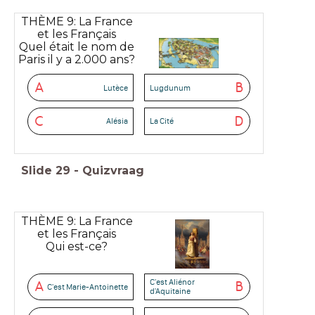
THÈME 9: La France
et les Français
Quel était le nom de
Paris il y a 2.000 ans?
A
B
Lutèce
Lugdunum
C
D
Alésia
La Cité
Slide
29
-
Quizvraag
THÈME 9: La France
et les Français
Qui est-ce?
C'est Aliénor
A
B
C'est Marie-Antoinette
d'Aquitaine