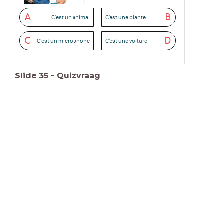
A
B
C'est un animal
C'est une plante
C
D
C'est un microphone
C'est une voiture
Slide
35
-
Quizvraag