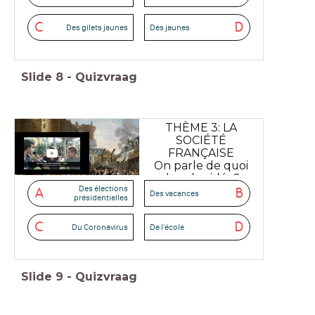
C
D
Des gilets jaunes
Des jaunes
Slide
8
-
Quizvraag
THÈME 3: LA
SOCIÉTÉ
FRANÇAISE
On parle de quoi
dans la vidéo?
Des élections
A
B
Des vacances
présidentielles
C
D
Du Coronavirus
De l'école
Slide
9
-
Quizvraag