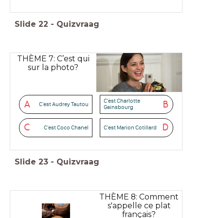
Slide
22
-
Quizvraag
THÈME 7: C’est qui
sur la photo?
C'est Charlotte
A
B
C'est Audrey Tautou
Gainsbourg
C
D
C'est Coco Chanel
C'est Marion Cotillard
Slide
23
-
Quizvraag
THÈME 8: Comment
s'appelle ce plat
français?