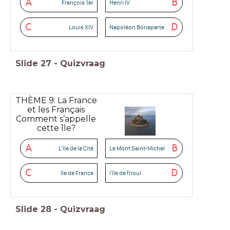
A
B
François 1er
Henri IV
C
D
Louis XIV
Napoléon Bonaparte
Slide
27
-
Quizvraag
THÈME 9: La France
et les Français
Comment s’appelle
cette île?
A
B
L'île de la Cité
Le Mont Saint-Michel
C
D
île de France
l'île de frioul
Slide
28
-
Quizvraag