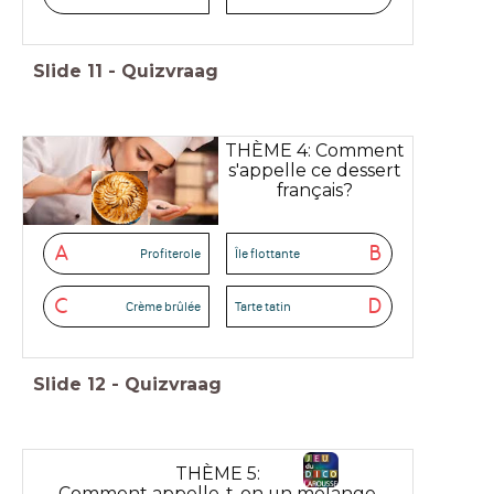
Slide
11
-
Quizvraag
THÈME 4: Comment
s'appelle ce dessert
français?
A
B
Profiterole
Île flottante
C
D
Crème brûlée
Tarte tatin
Slide
12
-
Quizvraag
THÈME 5:
Comment appelle-t-on un mélange