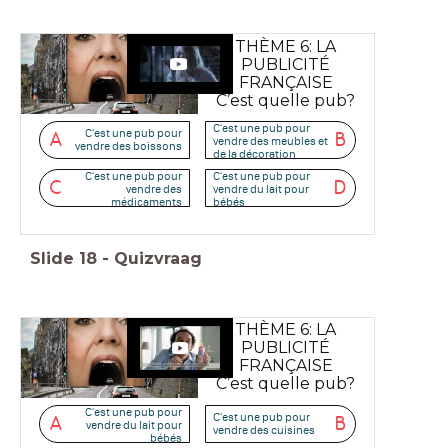
THÈME 6: LA
PUBLICITÉ
FRANÇAISE
C’est quelle pub?
C'est une pub pour
C'est une pub pour
A
B
vendre des meubles et
vendre des boissons
de la décoration
C'est une pub pour
C'est une pub pour
C
D
vendre des
vendre du lait pour
médicaments
bébés
Slide
18
-
Quizvraag
THÈME 6: LA
PUBLICITÉ
FRANÇAISE
C’est quelle pub?
C'est une pub pour
C'est une pub pour
A
B
vendre du lait pour
vendre des cuisines
bébés