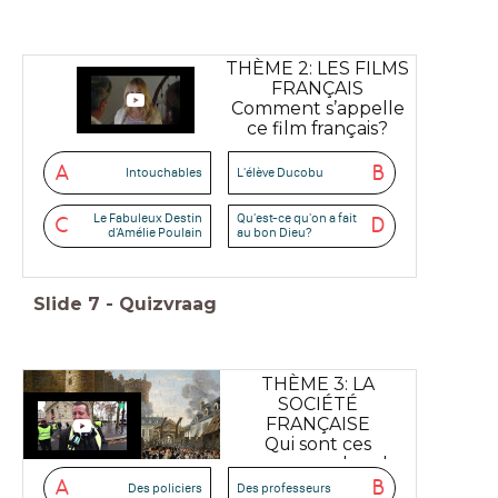
THÈME 2: LES FILMS
FRANÇAIS
Comment s’appelle
ce film français?
A
B
Intouchables
L'élève Ducobu
Le Fabuleux Destin
Qu'est-ce qu'on a fait
C
D
d'Amélie Poulain
au bon Dieu?
Slide
7
-
Quizvraag
THÈME 3: LA
SOCIÉTÉ
FRANÇAISE
Qui sont ces
personnes dans la
vidéo?
A
B
Des policiers
Des professeurs