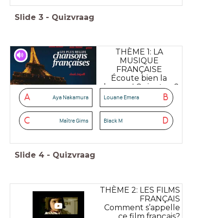
Slide
3
-
Quizvraag
THÈME 1: LA
MUSIQUE
FRANÇAISE
Écoute bien la
chanson! Qui est-ce?
A
B
Aya Nakamura
Louane Emera
C
D
Maître Gims
Black M
Slide
4
-
Quizvraag
THÈME 2: LES FILMS
FRANÇAIS
Comment s’appelle
ce film français?