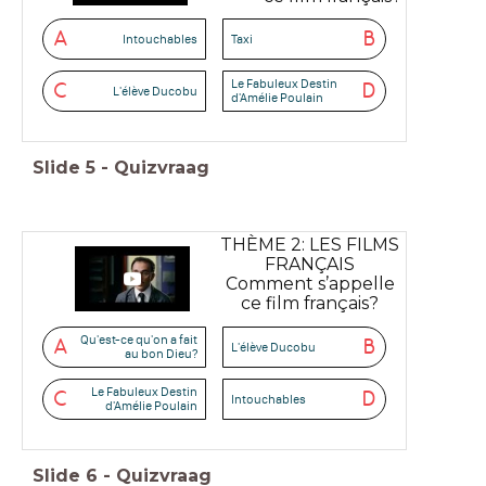
A
B
Intouchables
Taxi
Le Fabuleux Destin
C
D
L'élève Ducobu
d'Amélie Poulain
Slide
5
-
Quizvraag
THÈME 2: LES FILMS
FRANÇAIS
Comment s’appelle
ce film français?
Qu'est-ce qu'on a fait
A
B
L'élève Ducobu
au bon Dieu?
Le Fabuleux Destin
C
D
Intouchables
d'Amélie Poulain
Slide
6
-
Quizvraag