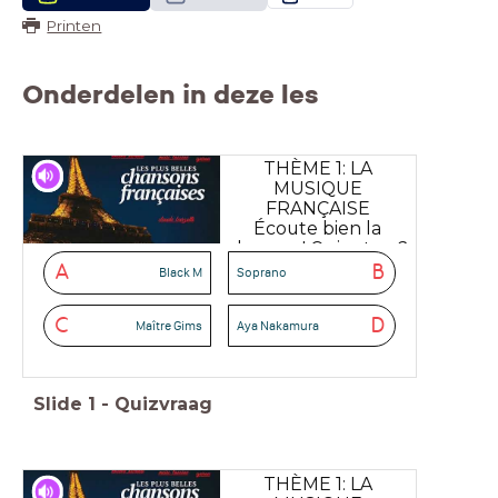
Printen
Onderdelen in deze les
THÈME 1: LA
MUSIQUE
FRANÇAISE
Écoute bien la
chanson! Qui est-ce?
A
B
Black M
Soprano
C
D
Maître Gims
Aya Nakamura
Slide
1
-
Quizvraag
THÈME 1: LA