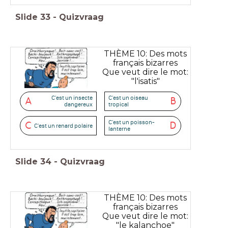
Slide
33
-
Quizvraag
THÈME 10: Des mots
français bizarres
Que veut dire le mot:
"l'isatis"
C'est un insecte
C'est un oiseau
A
B
dangereux
tropical
C'est un poisson-
C
D
C'est un renard polaire
lanterne
Slide
34
-
Quizvraag
THÈME 10: Des mots
français bizarres
Que veut dire le mot:
"le kalanchoe"