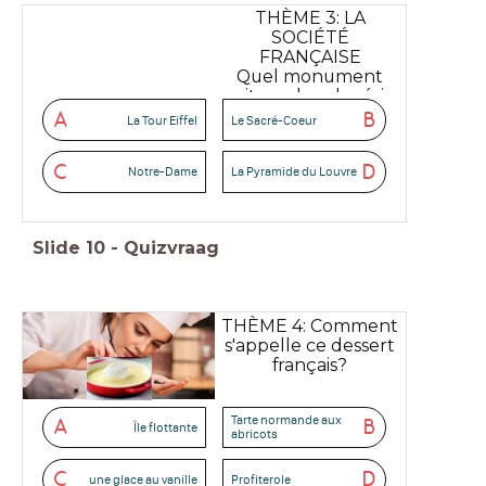
THÈME 3: LA
SOCIÉTÉ
FRANÇAISE
Quel monument
voit-on dans la série
'lupin'?
A
B
La Tour Eiffel
Le Sacré-Coeur
C
D
Notre-Dame
La Pyramide du Louvre
Slide
10
-
Quizvraag
THÈME 4: Comment
s'appelle ce dessert
français?
Tarte normande aux
A
B
Île flottante
abricots
C
D
une glace au vanille
Profiterole