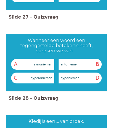
Slide
27
-
Quizvraag
Wanneer een woord een
tegengestelde betekenis heeft,
spreken we van ...
A
B
synoniemen
antoniemen
C
D
hyperoniemen
hyponiemen
Slide
28
-
Quizvraag
Kledij is een ... van broek.