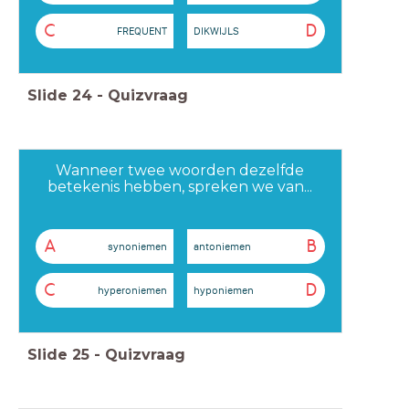
C
D
FREQUENT
DIKWIJLS
Slide
24
-
Quizvraag
Wanneer twee woorden dezelfde
betekenis hebben, spreken we van...
A
B
synoniemen
antoniemen
C
D
hyperoniemen
hyponiemen
Slide
25
-
Quizvraag