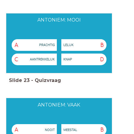
ANTONIEM: MOOI
A
B
PRACHTIG
LELIJK
C
D
AANTREKKELIJK
KNAP
Slide
23
-
Quizvraag
ANTONIEM: VAAK
A
B
NOOIT
MEESTAL