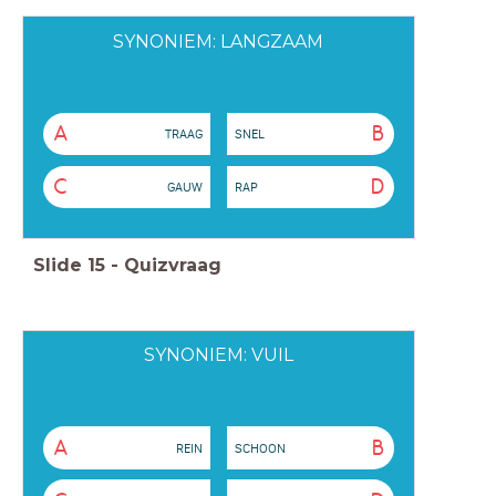
SYNONIEM: LANGZAAM
A
B
TRAAG
SNEL
C
D
GAUW
RAP
Slide
15
-
Quizvraag
SYNONIEM: VUIL
A
B
REIN
SCHOON