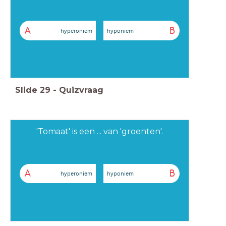
A
B
hyperoniem
hyponiem
Slide
29
-
Quizvraag
'Tomaat' is een ... van 'groenten'.
A
B
hyperoniem
hyponiem