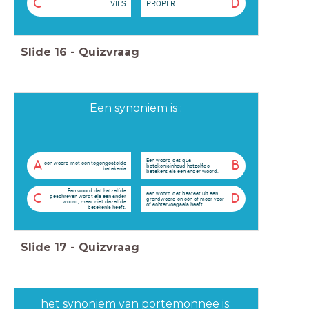
C
D
VIES
PROPER
Slide
16
-
Quizvraag
Een synoniem is :
Een woord dat qua
A
B
een woord met een tegengestelde
betekenisinhoud hetzelfde
betekenis
betekent als een ander woord.
Een woord dat hetzelfde
een woord dat bestaat uit een
C
D
geschreven wordt als een ander
grondwoord en één of meer voor-
woord, maar niet dezelfde
of achtervoegsels heeft
betekenis heeft.
Slide
17
-
Quizvraag
het synoniem van portemonnee is: