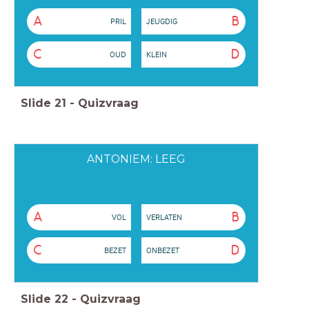
A
B
PRIL
JEUGDIG
C
D
OUD
KLEIN
Slide
21
-
Quizvraag
ANTONIEM: LEEG
A
B
VOL
VERLATEN
C
D
BEZET
ONBEZET
Slide
22
-
Quizvraag