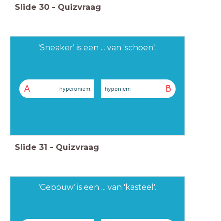
Slide
30
-
Quizvraag
'Sneaker' is een ... van 'schoen'.
A
B
hyperoniem
hyponiem
Slide
31
-
Quizvraag
'Gebouw' is een ... van 'kasteel'.