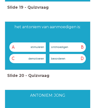
Slide
19
-
Quizvraag
het antoniem van aanmoedigen is:
A
B
stimuleren
ontmoedigen
C
D
demotiveren
bevorderen
Slide
20
-
Quizvraag
ANTONIEM: JONG