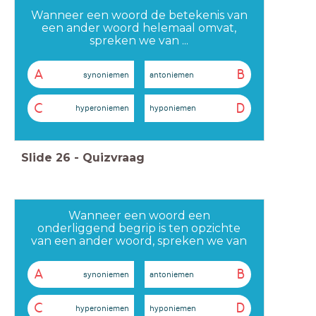
Wanneer een woord de betekenis van
een ander woord helemaal omvat,
spreken we van ...
A
B
synoniemen
antoniemen
C
D
hyperoniemen
hyponiemen
Slide
26
-
Quizvraag
Wanneer een woord een
onderliggend begrip is ten opzichte
van een ander woord, spreken we van
...
A
B
synoniemen
antoniemen
C
D
hyperoniemen
hyponiemen