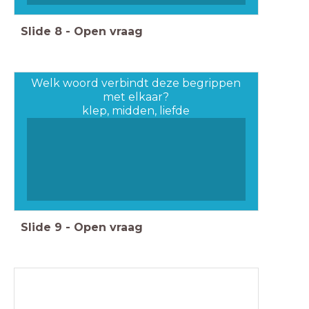
Slide
8
-
Open vraag
Welk woord verbindt deze begrippen
met elkaar?
klep, midden, liefde
Slide
9
-
Open vraag