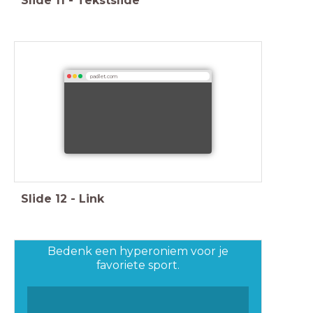
Slide
11
-
Tekstslide
padlet.com
Slide
12
-
Link
Bedenk een hyperoniem voor je
favoriete sport.