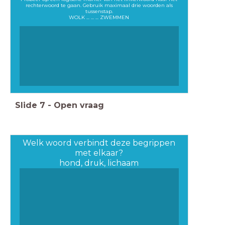
rechterwoord te gaan. Gebruik maximaal drie woorden als
tussenstap.
WOLK ... ... ... ZWEMMEN
Slide
7
-
Open vraag
Welk woord verbindt deze begrippen
met elkaar?
hond, druk, lichaam