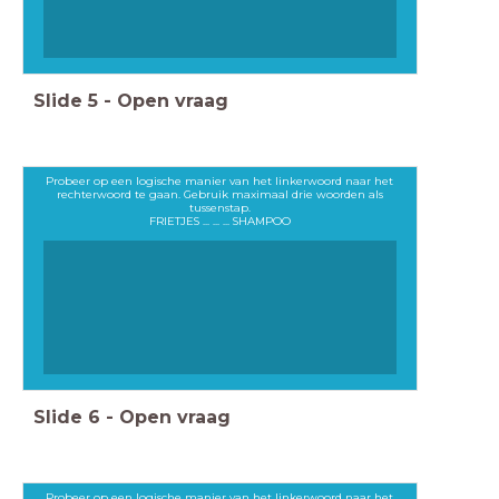
Slide
5
-
Open vraag
Probeer op een logische manier van het linkerwoord naar het
rechterwoord te gaan. Gebruik maximaal drie woorden als
tussenstap.
FRIETJES ... ... ... SHAMPOO
Slide
6
-
Open vraag
Probeer op een logische manier van het linkerwoord naar het