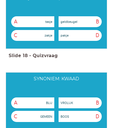
A
B
tasje
geldbeugel
C
D
zakje
pakje
Slide
18
-
Quizvraag
SYNONIEM: KWAAD
A
B
BLIJ
VROLIJK
C
D
GEMEEN
BOOS