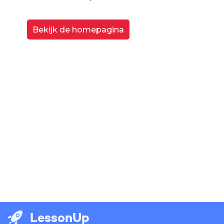
Bekijk de homepagina
LessonUp