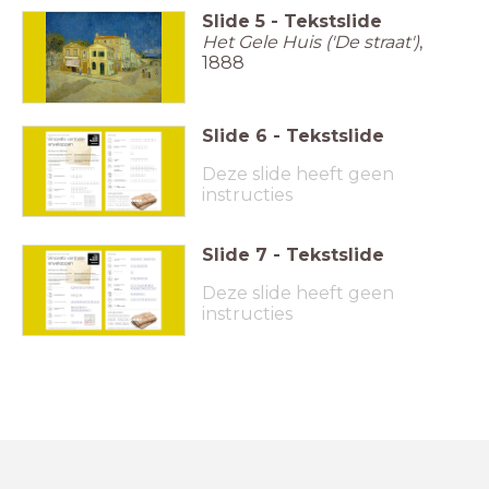
Slide
5
-
Tekstslide
Het Gele Huis ('De straat')
,
1888
Slide
6
-
Tekstslide
Deze slide heeft geen
instructies
Slide
7
-
Tekstslide
Deze slide heeft geen
instructies