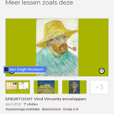
Meer lessen zoals deze
Van Gogh Museum
SPEURTOCHT Vind Vincents enveloppen
April 2022
-
7
slides
Kunstzinnige oriëntatie
Basisschool
Groep 4-6