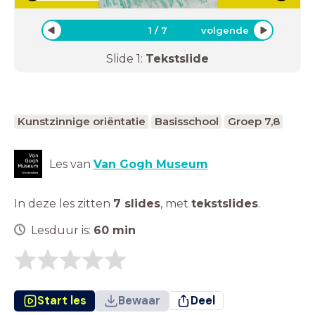
1
/
7
volgende
Slide
1
:
Tekstslide
Kunstzinnige oriëntatie
Basisschool
Groep 7,8
Les van
Van Gogh Museum
In deze les zitten
7 slides
,
met
tekstslides
.
Lesduur is:
60
min
Start les
Bewaar
Deel