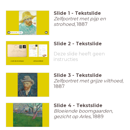
Slide
1
-
Tekstslide
Zelfportret met pijp en
strohoed
, 1887
Vincent van Gogh
Slide
2
-
Tekstslide
Deze slide heeft geen
instructies
zoek de enveloppe
antwoordblad
Slide
3
-
Tekstslide
Zelfportret met grijze vilthoed
,
1887
Slide
4
-
Tekstslide
Bloeiende boomgaarden,
gezicht op Arles
, 1889