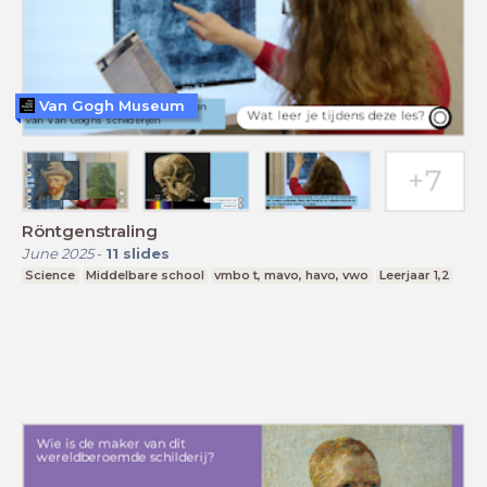
Van Gogh Museum
Röntgenstraling
June 2025
-
11
slides
Science
Middelbare school
vmbo t, mavo, havo, vwo
Leerjaar 1,2