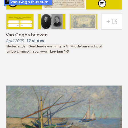
Van Gogh Museum
Van Goghs brieven
April 2025
-
17
slides
Nederlands
Beeldende vorming
+4
Middelbare school
vmbo t, mavo, havo, vwo
Leerjaar 1-3