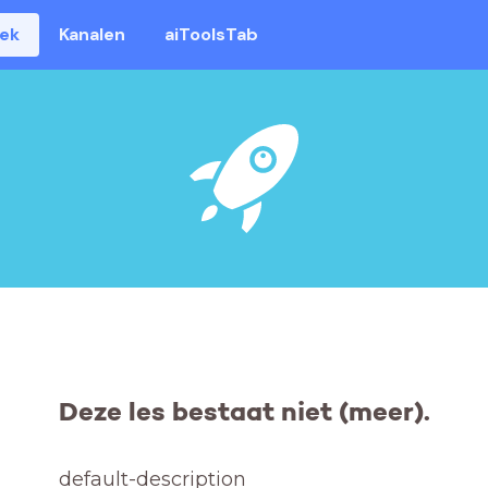
eek
Kanalen
aiToolsTab
Deze les bestaat niet (meer).
default-description