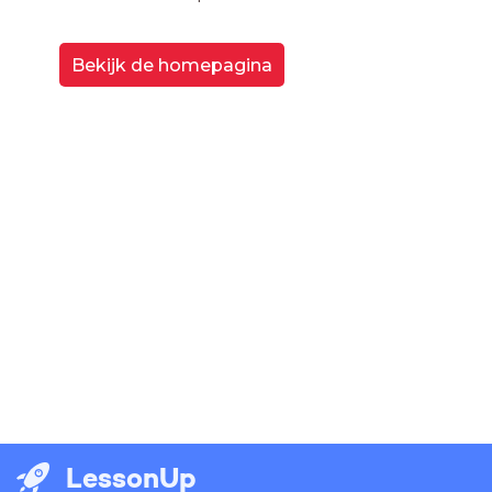
Bekijk de homepagina
LessonUp