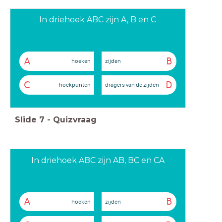
In driehoek ABC zijn A, B en C
A
B
hoeken
zijden
C
D
hoekpunten
dragers van de zijden
Slide
7
-
Quizvraag
In driehoek ABC zijn AB, BC en CA
A
B
hoeken
zijden