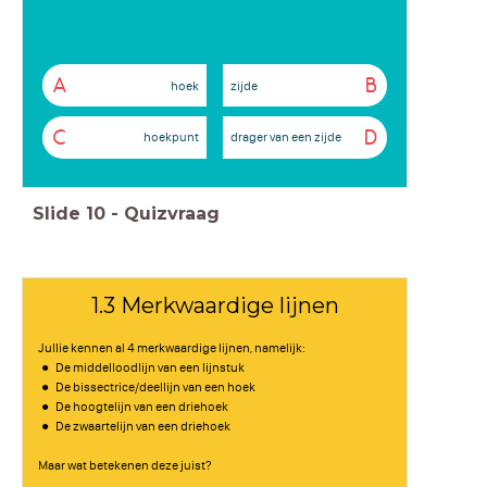
A
B
hoek
zijde
C
D
hoekpunt
drager van een zijde
Slide
10
-
Quizvraag
1.3 Merkwaardige lijnen
Jullie kennen al 4 merkwaardige lijnen, namelijk:
De middelloodlijn van een lijnstuk
De bissectrice/deellijn van een hoek
De hoogtelijn van een driehoek
De zwaartelijn van een driehoek
Maar wat betekenen deze juist?