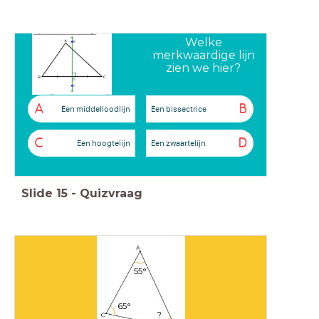
Welke
merkwaardige lijn
zien we hier?
A
B
Een middelloodlijn
Een bissectrice
C
D
Een hoogtelijn
Een zwaartelijn
Slide
15
-
Quizvraag
55°
65°
?