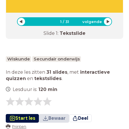
1
/
31
volgende
Slide
1
:
Tekstslide
Wiskunde
Secundair onderwijs
In deze les zitten
31 slides
,
met
interactieve
quizzen
en
tekstslides
.
Lesduur is:
120
min
Start les
Bewaar
Deel
Printen