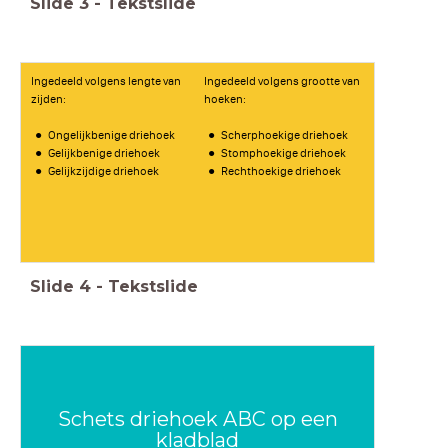
Slide
3
-
Tekstslide
Ingedeeld volgens lengte van
Ingedeeld volgens grootte van
zijden:
hoeken:
Ongelijkbenige driehoek
Scherphoekige driehoek
Gelijkbenige driehoek
Stomphoekige driehoek
Gelijkzijdige driehoek
Rechthoekige driehoek
Slide
4
-
Tekstslide
Schets driehoek ABC op een
kladblad