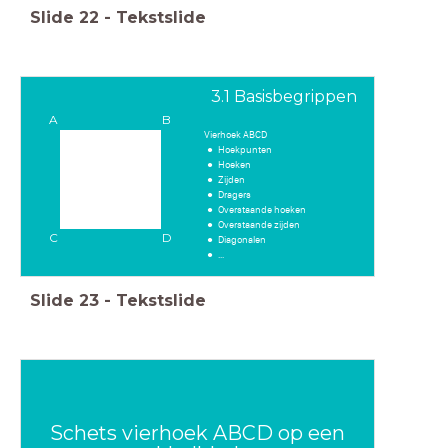
Slide
22
-
Tekstslide
3.1 Basisbegrippen
A
B
Vierhoek ABCD
Hoekpunten
Hoeken
Zijden
Dragers
Overstaande hoeken
Overstaande zijden
C
D
Diagonalen
...
Slide
23
-
Tekstslide
Schets vierhoek ABCD op een