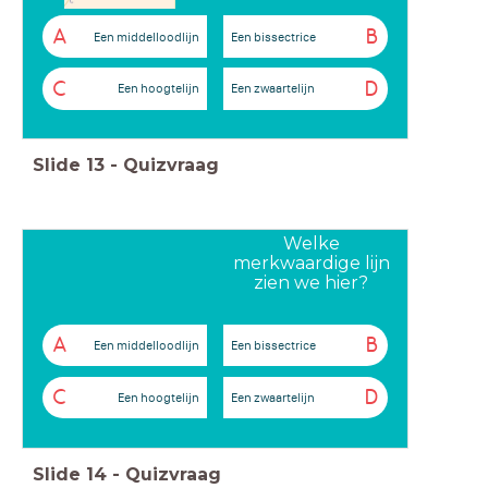
A
B
Een middelloodlijn
Een bissectrice
C
D
Een hoogtelijn
Een zwaartelijn
Slide
13
-
Quizvraag
Welke
merkwaardige lijn
zien we hier?
A
B
Een middelloodlijn
Een bissectrice
C
D
Een hoogtelijn
Een zwaartelijn
Slide
14
-
Quizvraag