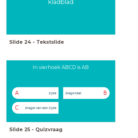
kladblad
Slide
24
-
Tekstslide
In vierhoek ABCD is AB
A
B
zijde
diagonaal
C
drager van een zijde
Slide
25
-
Quizvraag