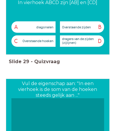
In vierhoek ABCD zijn [AB] en [CD]
A
B
diagonalen
Overstaande zijden
dragers van de zijden
C
D
Overstaande hoeken
(zijlijnen)
Slide
29
-
Quizvraag
Vul de eigenschap aan: "In een
vierhoek is de som van de hoeken
steeds gelijk aan ..."