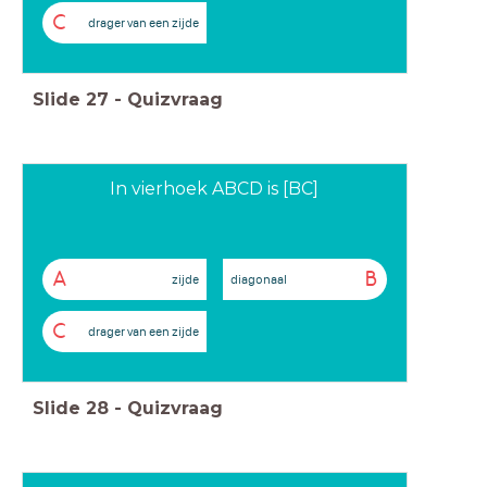
C
drager van een zijde
Slide
27
-
Quizvraag
In vierhoek ABCD is [BC]
A
B
zijde
diagonaal
C
drager van een zijde
Slide
28
-
Quizvraag