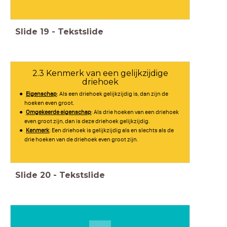
Slide
19
-
Tekstslide
2.3 Kenmerk van een gelijkzijdige
driehoek
Eigenschap
: Als een driehoek gelijkzijdig is, dan zijn de
hoeken even groot.
Omgekeerde eigenschap
: Als drie hoeken van een driehoek
even groot zijn, dan is deze driehoek gelijkzijdig.
Kenmerk
: Een driehoek is gelijkzijdig als en slechts als de
drie hoeken van de driehoek even groot zijn.
Slide
20
-
Tekstslide