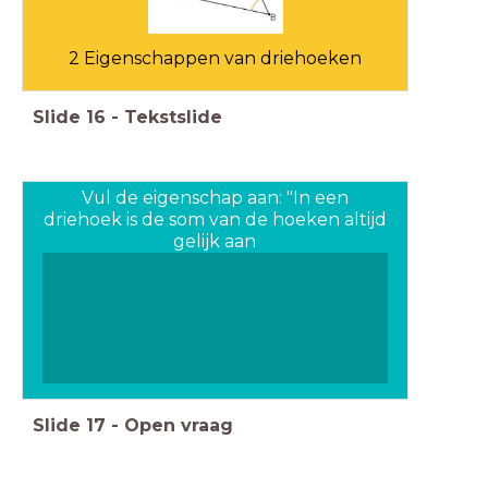
2 Eigenschappen van driehoeken
Slide
16
-
Tekstslide
Vul de eigenschap aan: "In een
driehoek is de som van de hoeken altijd
gelijk aan
Slide
17
-
Open vraag