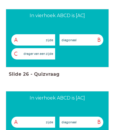
In vierhoek ABCD is [AC]
A
B
zijde
diagonaal
C
drager van een zijde
Slide
26
-
Quizvraag
In vierhoek ABCD is [AC]
A
B
zijde
diagonaal