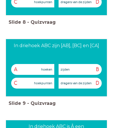
C
D
hoekpunten
dragers van de zijden
Slide
8
-
Quizvraag
In driehoek ABC zijn [AB], [BC] en [CA]
A
B
hoeken
zijden
C
D
hoekpunten
dragers van de zijden
Slide
9
-
Quizvraag
In driehoek ABC is Â een