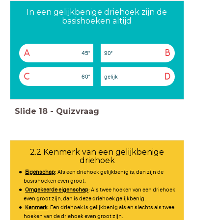
In een gelijkbenige driehoek zijn de
basishoeken altijd
A
B
45°
90°
C
D
60°
gelijk
Slide
18
-
Quizvraag
2.2 Kenmerk van een gelijkbenige
driehoek
Eigenschap
: Als een driehoek gelijkbenig is, dan zijn de
basishoeken even groot.
Omgekeerde eigenschap
: Als twee hoeken van een driehoek
even groot zijn, dan is deze driehoek gelijkbenig.
Kenmerk
: Een driehoek is gelijkbenig als en slechts als twee
hoeken van de driehoek even groot zijn.