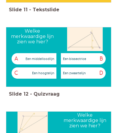
Slide
11
-
Tekstslide
Welke
merkwaardige lijn
zien we hier?
A
B
Een middelloodlijn
Een bissectrice
C
D
Een hoogtelijn
Een zwaartelijn
Slide
12
-
Quizvraag
Welke
merkwaardige lijn
zien we hier?