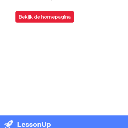
Bekijk de homepagina
LessonUp