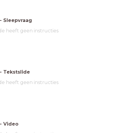
-
Sleepvraag
de heeft geen instructies
-
Tekstslide
de heeft geen instructies
-
Video