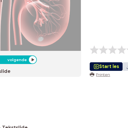
1
volgende
Start les
slide
Printen
-
Tekstslide