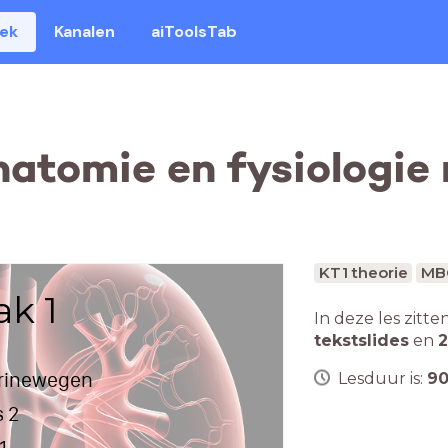
eek
Kanalen
aiToolsTab
natomie en fysiologie 
KT1 theorie
MB
ak 1
In deze les zitte
tekstslides
en
2
urinewegen
Lesduur is:
9
s 2