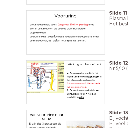
Slide
11
Voorurine
Plasma 
Het best
Grote hoeveelheid vocht
(ongeveer 170 liter per dag)
met
allerlei bestanddelen die door de glomeruli worden
uitgescheiden.
Voorurine bevat dezelfde bestanddelen als bloedplasma maar
geen bloedeiwit, dat blijft in het capillairvat achter.
Slide
12
Werking van het nefron 2
Nr 5/10 
4. Deze voorurine wordt via het
kapsel van Bowman opgevangen in
het afvoerende nierkanaaltje
Tubulus contortus 1, Lis van Henle,
Tubulus contortus 2.
5. Deze tubulus mondt uit in een
urineverzamelbuis = wat dan
overblijft is
urine
Slide
13
Van voorurine naar
Bij voch
urine
Bij veel
Er zijn dus 3 processen die
ervoor zorgen dat in de