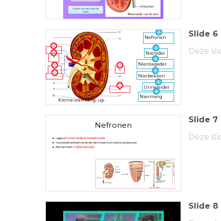
Slide
6
Nefronen
Deze sli
Nierader
Nierslagader
Nierbekken
Urineleider
Niermerg
Kleine warming-up
Slide
7
Nefronen
Deze sli
Liggen in
Cortex renalis en Medulla renalis
Functionele eenheid van de nier die in staat is om urine te produceren.
Elke nier heeft
1 miljoen nefronen
Slide
8