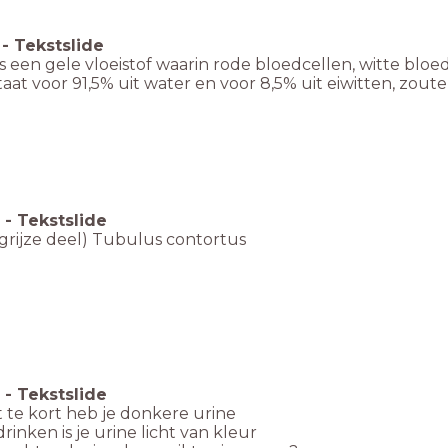
-
Tekstslide
is een gele vloeistof waarin rode bloedcellen, witte bl
aat voor 91,5% uit water en voor 8,5% uit eiwitten, zoute
-
Tekstslide
(grijze deel) Tubulus contortus
-
Tekstslide
t te kort heb je donkere urine
 drinken is je urine licht van kleur