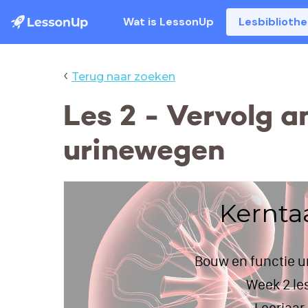
Wat is LessonUp
Lesbiblioth
‹
Terug naar zoeken
Les 2 - Vervolg a
urinewegen
Kernta
Bouw en functie 
Week 2 le