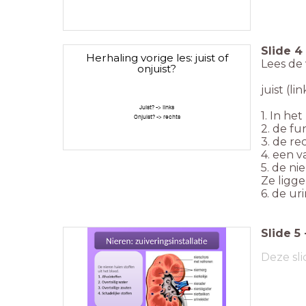
Slide
4
Herhaling vorige les: juist of
Lees de 
onjuist?
juist (li
Juist? -> links
1. In he
Onjuist? -> rechts
2. de fu
3. de re
4. een v
5. de ni
Ze ligge
6. de ur
Slide
5
Deze sli