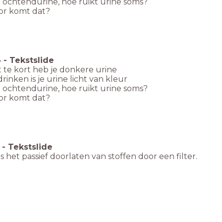
e ochtendurine, hoe ruikt urine soms?
r komt dat?
4
-
Tekstslide
t te kort heb je donkere urine
 drinken is je urine licht van kleur
e ochtendurine, hoe ruikt urine soms?
r komt dat?
-
Tekstslide
e is het passief doorlaten van stoffen door een filter.