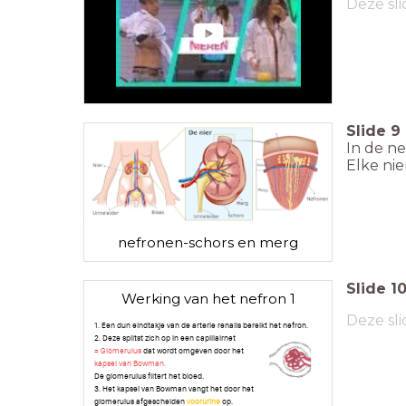
Deze sli
Slide
9
In de n
Elke nie
nefronen-schors en merg
Slide
1
Werking van het nefron 1
Deze sli
1. Een dun eindtakje van de arterie renalis bereikt het nefron.
2. Deze splitst zich op in een capillairnet
= Glomerulus
dat wordt omgeven door het
kapsel van Bowman.
De glomerulus filtert het bloed.
3. Het kapsel van Bowman vangt het door het
glomerulus afgescheiden
voorurine
op.