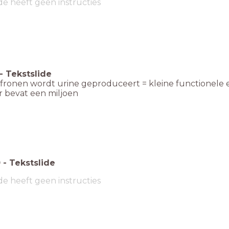
de heeft geen instructies
-
Tekstslide
efronen wordt urine geproduceert = kleine functionele 
r bevat een miljoen
0
-
Tekstslide
de heeft geen instructies