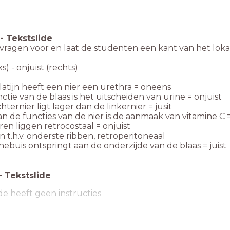
-
Tekstslide
vragen voor en laat de studenten een kant van het lokaal
nks) - onjuist (rechts)
t latijn heeft een nier een urethra = oneens
nctie van de blaas is het uitscheiden van urine = onjuist
chternier ligt lager dan de linkernier = jusit
an de functies van de nier is de aanmaak van vitamine C =
eren liggen retrocostaal = onjuist
n t.h.v. onderste ribben, retroperitoneaal
inebuis ontspringt aan de onderzijde van de blaas = juist
-
Tekstslide
de heeft geen instructies