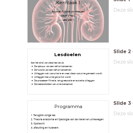
Kerntaak 1
Deze sli
Bouw en functie urinewegen
Week 2 les 2
Leerjaar 1
Slide
2
Lesdoelen
Deze sli
Aan het eind van deze les kan je:
De opbouw van een nefron benoemen
De functie van een nefron benoemen
Uitleggen wat voorurine is en waar deze voorurine gemaakt wordt
Uitleggen hoe urine gevormd wordt
De processen filtratie, terugresorptie en excretie uitleggen
De bestanddelen van urine benoemen
Slide
3
Programma
Deze sli
1. Terugblik vorige les
2. Theorie anatomie en fysiologie van de nieren en urinewegen
3. Opdracht
4. Afsluiting en huiswerk