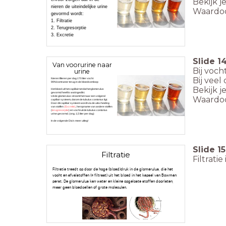
Bekijk j
nieren de uiteindelijke urine
Waardoo
gevormd wordt:
1. Filtratie
2. Terugresorptie
3. Excretie
Slide
1
Van voorurine naar
Bij voch
urine
Bij veel
Nieren filteren per dag 170 liter vocht
99% komt weer terug in de bloedsomloop
Bekijk j
Het bloed uit het capillairnet dat het glomerulus
gevormd heeft is wat ingedikt.
Waardoo
Uit de glomerulus stroomt het naar een volgend
capillair systeem, dat om de tubulus contortus ligt.
Door dit capillair systeem wordt via de uitscheiding
van stoffen
(Excretie)
, heropname van andere stoffen
(
terugresorptie
) en vocht uit de tubulus contortus
urine gevormd. (ong. 1,5 liter per dag)
In de volgende Dia's meer uitleg!
Slide
15
Filtratie
Filtrati
Filtratie treedt op door de hoge (bloed)druk in de glomerulus, die het
vocht en afvalstoffen (= filtraat) uit het bloed in het kapsel van Bowman
perst. De glomerulus kan water en kleine opgeloste stoffen doorlaten,
maar geen bloedcellen of grote moleculen.