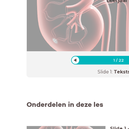
Leerjaar 
1
/
22
Slide
1
:
Tekst
Onderdelen in deze les
Slide
1