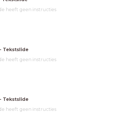
de heeft geen instructies
-
Tekstslide
de heeft geen instructies
-
Tekstslide
de heeft geen instructies