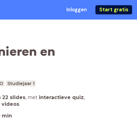
Inloggen
Start gratis
nieren en
O
Studiejaar 1
n
22 slides
,
met
interactieve quiz
,
 videos
.
0
min