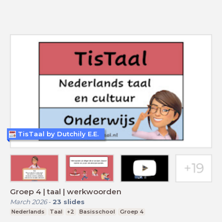
TisTaal by Dutchily E.E.
Groep 4 | taal | werkwoorden
March 2026
-
23
slides
Nederlands
Taal
+2
Basisschool
Groep 4