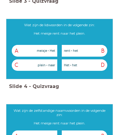
Slide
3
-
Quizvraag
Wat zijn de lidwoorden in de volgende zin:
Het meisje rent naar het plein.
A
B
meisje - Het
rent - het
C
D
plein - naar
Het - het
Slide
4
-
Quizvraag
Wat zijn de zelfstandige naamwoorden in de volgende
zin:
Het meisje rent naar het plein.