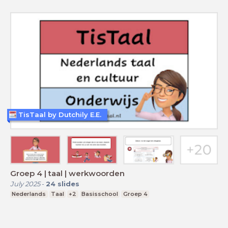
TisTaal by Dutchily E.E.
Groep 4 | taal | werkwoorden
July 2025
-
24
slides
Nederlands
Taal
+2
Basisschool
Groep 4