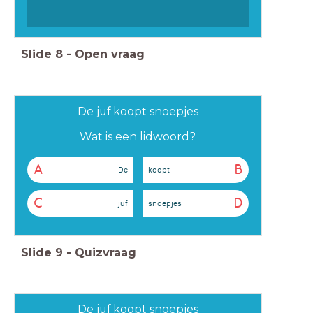
Slide
8
-
Open vraag
De juf koopt snoepjes
Wat is een lidwoord?
A
B
De
koopt
C
D
juf
snoepjes
Slide
9
-
Quizvraag
De juf koopt snoepjes