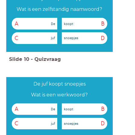
Wat is een zelfstandig naamwoord?
A
B
De
koopt
C
D
juf
snoepjes
Slide
10
-
Quizvraag
De juf koopt snoepjes
Wat is een werkwoord?
A
B
De
koopt
C
D
juf
snoepjes