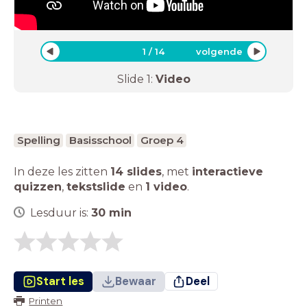
1
/
14
volgende
Slide
1
:
Video
Spelling
Basisschool
Groep 4
In deze les zitten
14 slides
,
met
interactieve
quizzen
,
tekstslide
en
1 video
.
Lesduur is:
30
min
Start les
Bewaar
Deel
Printen