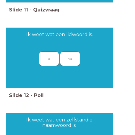
Slide
11
-
Quizvraag
Ik weet wat een lidwoord is.
ja
nee
Slide
12
-
Poll
Ik weet wat een zelfstandig
naamwoord is.