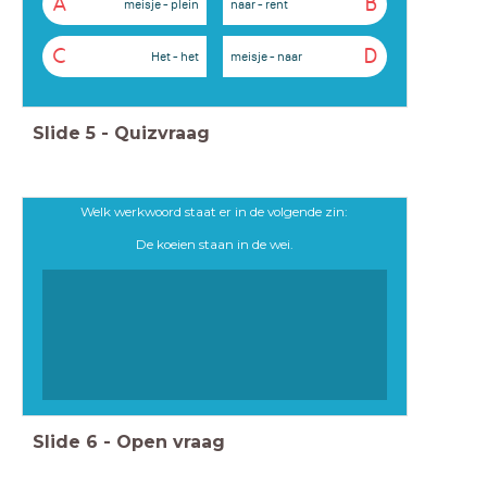
A
B
meisje - plein
naar - rent
C
D
Het - het
meisje - naar
Slide
5
-
Quizvraag
Welk werkwoord staat er in de volgende zin:
De koeien staan in de wei.
Slide
6
-
Open vraag