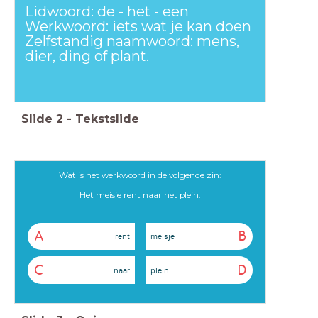
Lidwoord: de - het - een
Werkwoord: iets wat je kan doen
Zelfstandig naamwoord: mens,
dier, ding of plant.
Slide
2
-
Tekstslide
Wat is het werkwoord in de volgende zin:
Het meisje rent naar het plein.
A
B
rent
meisje
C
D
naar
plein