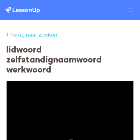
‹
Terug naar zoeken
lidwoord
zelfstandignaamwoord
werkwoord