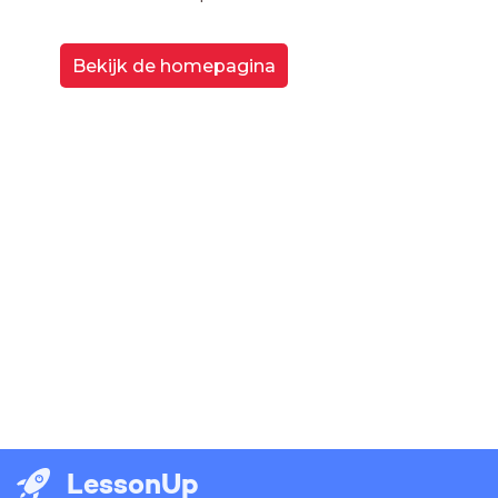
Bekijk de homepagina
LessonUp