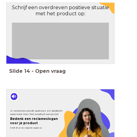
Schrijf een overdreven positieve situatie
met het product op:
Slide
14
-
Open vraag
In reclames wordt vaak een zin bedacht
waarmee men het product aanprijst
Bedenk een reclameslogan
voor je product
Schrijf dit op de volgende pagina op.