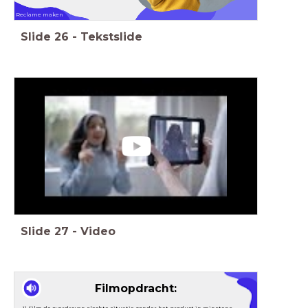
Reclame maken
Slide
26
-
Tekstslide
Slide
27
-
Video
Filmopdracht:
1) Film de overdreven slechte situatie zonder het product in minstens