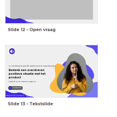
Slide
12
-
Open vraag
In reclames wordt vaak enorm overdreven
Bedenk een overdreven
positieve situatie met het
product
Schrijf dit op de volgende pagina op.
Voorbeeld
Reclame maken
Slide
13
-
Tekstslide