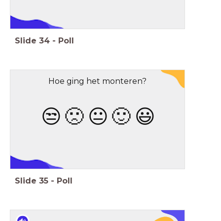
Stop Motion
Slide
34
-
Poll
Hoe ging het monteren?
😒
🙁
😐
🙂
😃
Stop Motion
Slide
35
-
Poll