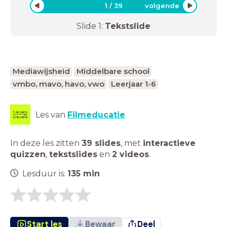
1
/
39
volgende
Slide
1
:
Tekstslide
Mediawijsheid
Middelbare school
vmbo, mavo, havo, vwo
Leerjaar 1-6
Les van
Filmeducatie
In deze les zitten
39 slides
,
met
interactieve
quizzen
,
tekstslides
en
2 videos
.
Lesduur is:
135
min
Start les
Bewaar
Deel