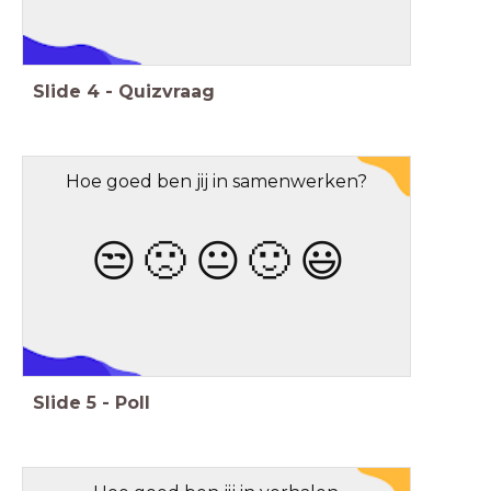
Slide
4
-
Quizvraag
Hoe goed ben jij in samenwerken?
😒
🙁
😐
🙂
😃
Stop Motion
Stop Motion
Slide
5
-
Poll