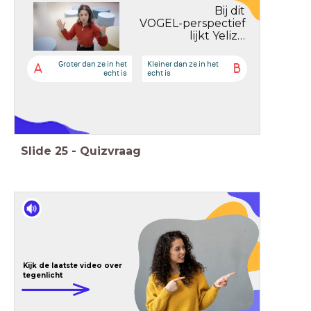
Bij dit
VOGEL-perspectief
lijkt Yeliz…
Groter dan ze in het
Kleiner dan ze in het
A
B
echt is
echt is
Slide
25
-
Quizvraag
Kijk de laatste video over
tegenlicht