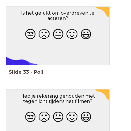
Is het gelukt om overdreven te
acteren?
😒
🙁
😐
🙂
😃
Stop Motion
Slide
33
-
Poll
Heb je rekening gehouden met
tegenlicht tijdens het filmen?
😒
🙁
😐
🙂
😃