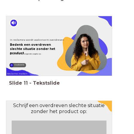
In reclames wordt vaak enorm overdreven
Bedenk een overdreven
slechte situatie zonder het
product
Schrijf dit op de volgende pagina op.
Voorbeeld
Reclame maken
Slide
11
-
Tekstslide
Schrijf een overdreven slechte situatie
zonder het product op: