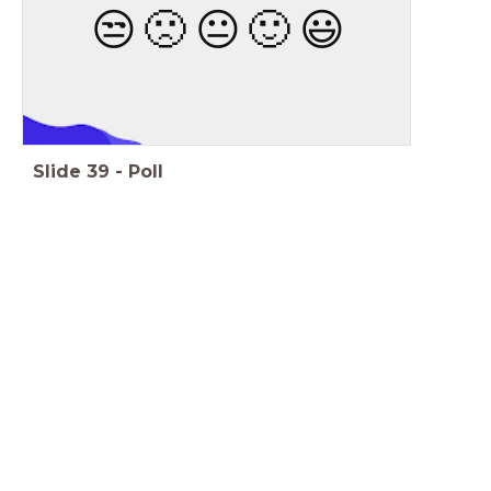
😒
🙁
😐
🙂
😃
Stop Motion
Slide
39
-
Poll