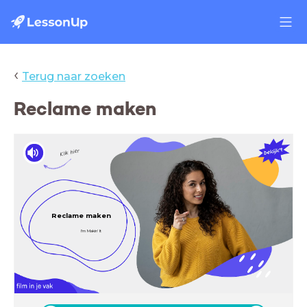
‹
Terug naar zoeken
Reclame maken
Klik hier
Reclame maken
I'm Makin' It