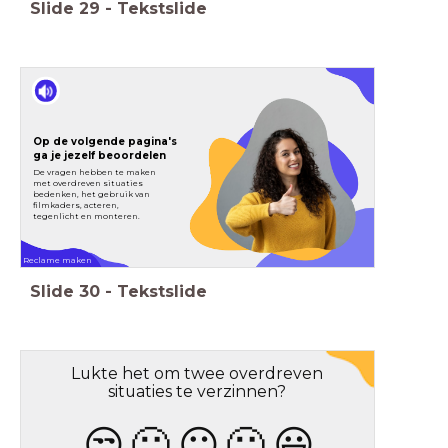
Slide
29
-
Tekstslide
Op de volgende pagina's
ga je jezelf beoordelen
De vragen hebben te maken
met overdreven situaties
bedenken, het gebruik van
filmkaders, acteren,
tegenlicht en monteren.
Reclame maken
Slide
30
-
Tekstslide
Lukte het om twee overdreven
situaties te verzinnen?
😒
🙁
😐
🙂
😃