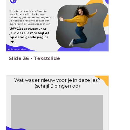
Je hebt in deze les gefilmd in
verschillende filmkaders en
rekening gehouden met tegenlicht.
Je hebt een reclame bedacht en
overdreven situaties bedacht en
gespeeld
Wat was er nieuw voor
je in deze les? Schrijf dit
op de volgende pagina
op.
Reclame maken
Slide
36
-
Tekstslide
Wat was er nieuw voor je in deze les?
(schrijf 3 dingen op)