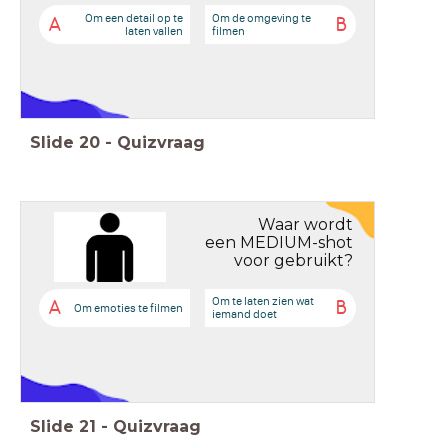
Om een detail op te
Om de omgeving te
A
B
laten vallen
filmen
Slide
20
-
Quizvraag
Waar wordt
een MEDIUM-shot
voor gebruikt?
Om te laten zien wat
A
B
Om emoties te filmen
iemand doet
Slide
21
-
Quizvraag