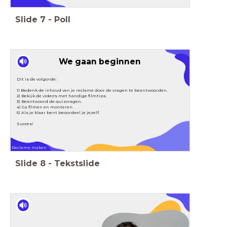
Stop Motion
Stop Motion
Slide
7
-
Poll
We gaan beginnen
Dit is de volgorde:
1) Bedenk de inhoud van je reclame door de vragen te beantwoorden.
2) Bekijk de video's met handige filmtips.
3) Beantwoord de quizvragen.
4) Ga filmen en monteren.
5) Als je klaar bent beoordeel je jezelf.
Succes!
Reclame maken
Slide
8
-
Tekstslide