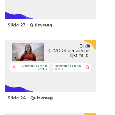
Slide
23
-
Quizvraag
Bij dit
KIKVORS-perspectief
lijkt Yeliz…
Groter dan ze in het
Kleiner dan ze in het
A
B
echt is
echt is
Slide
24
-
Quizvraag