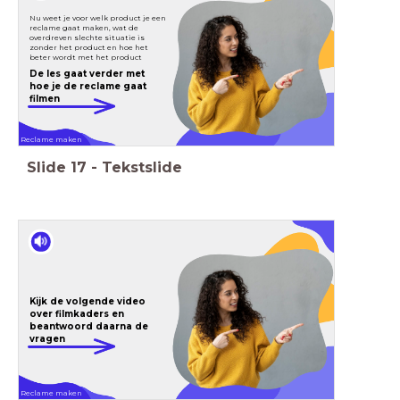
Nu weet je voor welk product je een
reclame gaat maken, wat de
overdreven slechte situatie is
zonder het product en hoe het
beter wordt met het product
De les gaat verder met
hoe je de reclame gaat
filmen
Reclame maken
Slide
17
-
Tekstslide
Kijk de volgende video
over filmkaders en
beantwoord daarna de
vragen
Reclame maken