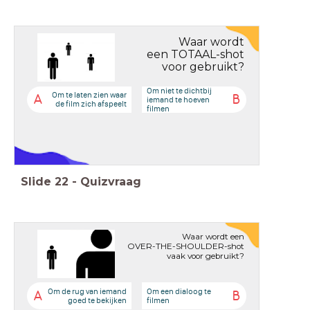
Waar wordt
een TOTAAL-shot
voor gebruikt?
Om niet te dichtbij
Om te laten zien waar
A
B
iemand te hoeven
de film zich afspeelt
filmen
Slide
22
-
Quizvraag
Waar wordt een
OVER-THE-SHOULDER-shot
vaak voor gebruikt?
Om de rug van iemand
Om een dialoog te
A
B
goed te bekijken
filmen