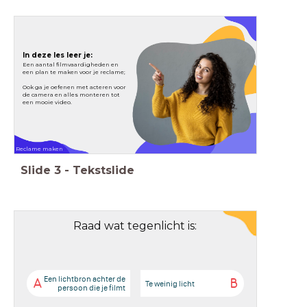
In deze les leer je:
Een aantal filmvaardigheden en
een plan te maken voor je reclame;
Ook ga je oefenen met acteren voor
de camera en alles monteren tot
een mooie video.
Reclame maken
Slide
3
-
Tekstslide
Raad wat tegenlicht is:
Een lichtbron achter de
A
B
Te weinig licht
persoon die je filmt