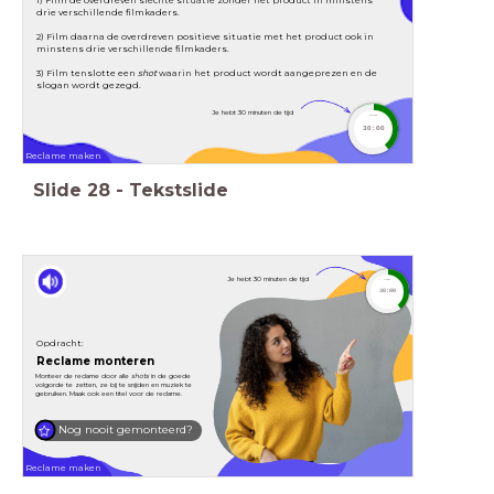
drie verschillende filmkaders.
2) Film daarna de overdreven positieve situatie met het product ook in
minstens drie verschillende filmkaders.
3) Film tenslotte een
shot
waarin het product wordt aangeprezen en de
slogan wordt gezegd.
Je hebt 30 minuten de tijd
timer
30:00
Reclame maken
Slide
28
-
Tekstslide
Je hebt 30 minuten de tijd
timer
30:00
Opdracht:
Reclame monteren
Monteer de reclame door alle
shots
in de goede
volgorde te zetten, ze bij te snijden en muziek te
gebruiken. Maak ook een titel voor de reclame.
Nog nooit gemonteerd?
Reclame maken