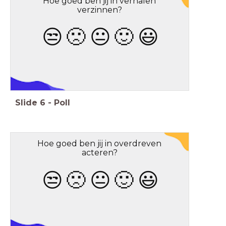
Hoe goed ben jij in verhalen
verzinnen?
😒
🙁
😐
🙂
😃
Stop Motion
Stop Motion
Slide
6
-
Poll
Hoe goed ben jij in overdreven
acteren?
😒
🙁
😐
🙂
😃