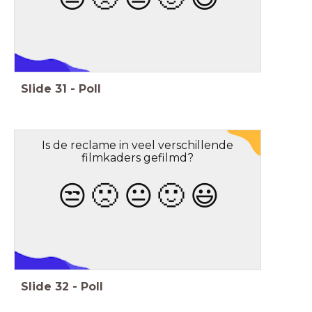
Stop Motion
Slide
31
-
Poll
Is de reclame in veel verschillende
filmkaders gefilmd?
😒
🙁
😐
🙂
😃
Stop Motion
Slide
32
-
Poll