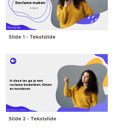
Reclame maken
I'm Makin' It
Slide
1
-
Tekstslide
In deze les ga je een
reclame bedenken, filmen
en monteren
Reclame maken
Slide
2
-
Tekstslide