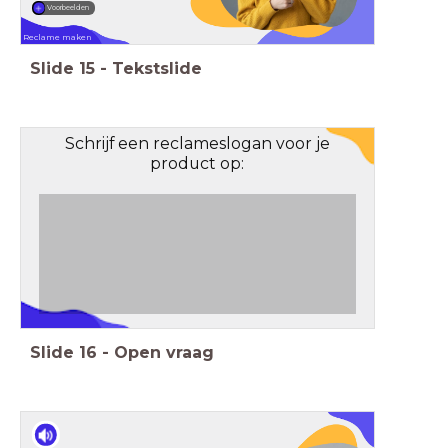
Voorbeelden
Reclame maken
Slide
15
-
Tekstslide
Schrijf een reclameslogan voor je
product op:
Slide
16
-
Open vraag