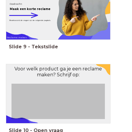
Opdracht:
Maak een korte reclame
Beantwoord de vragen op de volgende pagina's.
Reclame maken
Slide
9
-
Tekstslide
Voor welk product ga je een reclame
maken? Schrijf op:
Slide
10
-
Open vraag