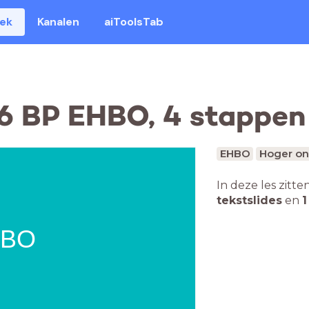
eek
Kanalen
aiToolsTab
(6 BP EHBO, 4 stappen
EHBO
Hoger on
In deze les zitte
tekstslides
en
1
HBO