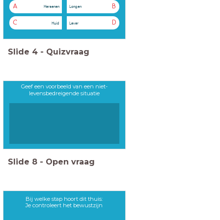
A
B
Hersenen
Longen
C
D
Huid
Lever
Slide
4
-
Quizvraag
Geef een voorbeeld van een niet-
levensbedreigende situatie
Slide
8
-
Open vraag
Bij welke stap hoort dit thuis:
Je controleert het bewustzijn