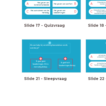
2 beademin
Het geven van
A
B
A
Het geven van comfort
borstco
borstcompressies
a
5 beademingen, 
Het controleren van de
Het geven van
C
D
C
borstcompres
hartslag
beademingen
beademingen a
Slide
17
-
Quizvraag
Slide
18
Als een baby bij verstikking bewusteloos wordt,
wat doe je?
Je legt de 
A
onderarm en
b
Ik geef geen
Ik geef toch
Je legt de b
beademingen. Dit is
C
harde ondergron
beademingen.&nbsp;
met b
niet nuttig.&nbsp;
Slide
21
-
Sleepvraag
Slide
22