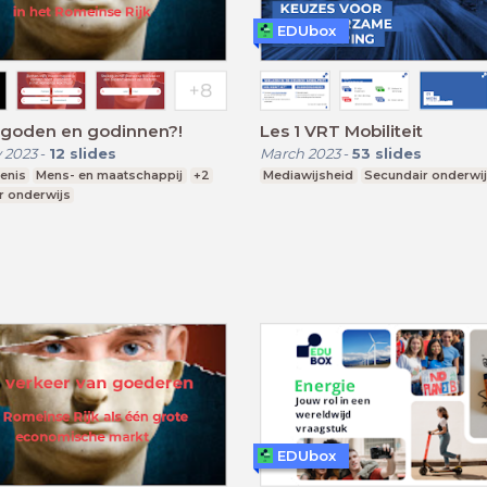
EDUbox
 goden en godinnen?!
Les 1 VRT Mobiliteit
 2023
-
12
slides
March 2023
-
53
slides
enis
Mens- en maatschappij
+2
Mediawijsheid
Secundair onderwi
r onderwijs
EDUbox