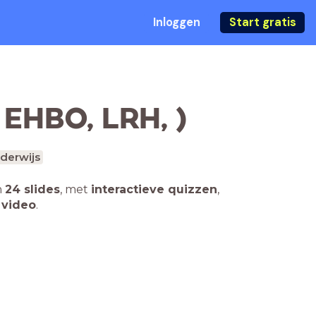
Inloggen
Start gratis
 EHBO, LRH, )
derwijs
n
24 slides
,
met
interactieve quizzen
,
 video
.