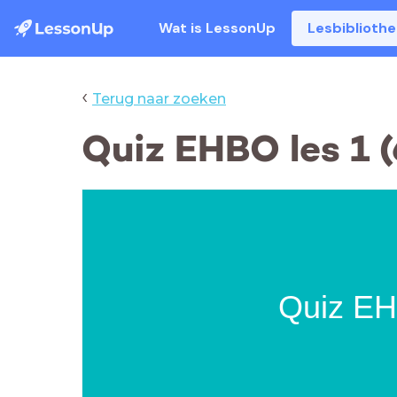
Wat is LessonUp
Lesbiblioth
‹
Terug naar zoeken
Quiz EHBO les 1 
Quiz E