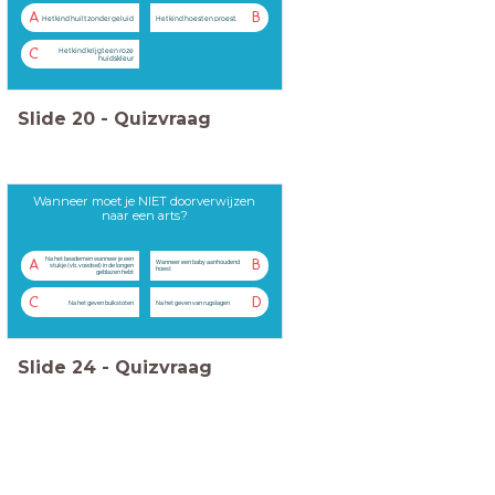
A
B
Het kind huilt zonder geluid
Het kind hoest en proest.
Het kind krijgt een roze
C
huidskleur
Slide
20
-
Quizvraag
Wanneer moet je NIET doorverwijzen
naar een arts?
Na het beademen wanneer je een
A
B
Wanneer een baby aanhoudend
stukje (vb. voedsel) in de longen
hoest
geblazen hebt
C
D
Na het geven buikstoten
Na het geven van rugslagen
Slide
24
-
Quizvraag