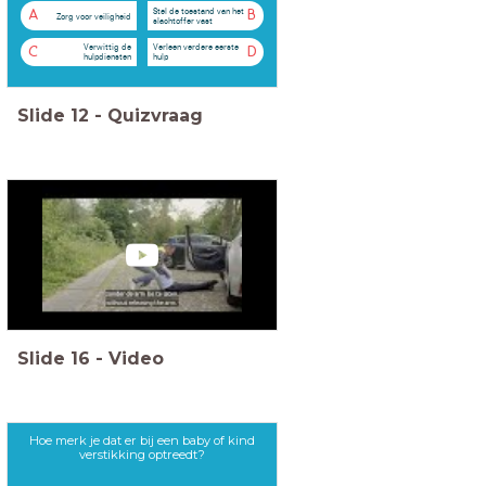
Stel de toestand van het
A
B
Zorg voor veiligheid
slachtoffer vast
Verwittig de
Verleen verdere eerste
C
D
hulpdiensten
hulp
Slide
12
-
Quizvraag
Slide
16
-
Video
Hoe merk je dat er bij een baby of kind
verstikking optreedt?