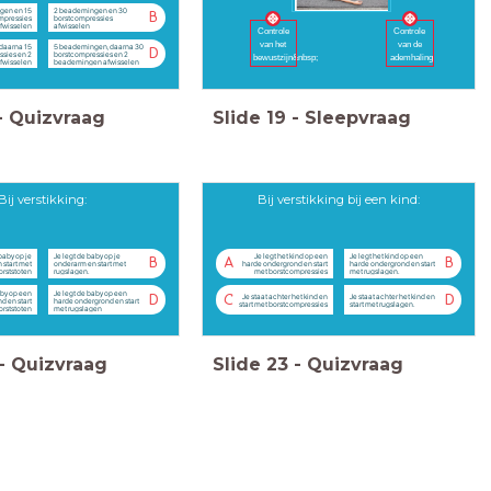
gen en 15
2 beademingen en 30
B
mpressies
borstcompressies
fwisselen
afwisselen
Controle
Controle
van het
van de
daarna 15
5 beademingen, daarna 30
D
sies en 2
borstcompressies en 2
bewustzijn&nbsp;
ademhaling
fwisselen
beademingen afwisselen
-
Quizvraag
Slide
19
-
Sleepvraag
Bij verstikking:
Bij verstikking bij een kind:
baby op je
Je legt de baby op je
Je legt het kind op een
Je legt het kind op een
B
A
B
 start met
onderarm en start met
harde ondergrond en start
harde ondergrond en start
orststoten
rugslagen.
met borstcompressies
met rugslagen.
aby op een
Je legt de baby op een
Je staat achter het kind en
Je staat achter het kind en
D
C
D
d en start
harde ondergrond en start
start met borstcompressies
start met rugslagen.
orststoten
met rugslagen
-
Quizvraag
Slide
23
-
Quizvraag