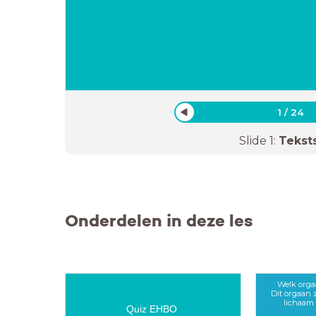
1
/
24
Slide
1
:
Tekst
Onderdelen in deze les
Welk orgaa
Dit orgaan 
lichaam 
Quiz EHBO