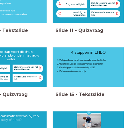
Stel de toestand van het
hulpverlener
A
B
Zorg voor veiligheid
slachtoffer vast
t
ale eerste hulp
Verwittig de
Verleen verdere eerste
C
D
 emotionele reacties nadien
hulpdiensten
hulp
-
Tekstslide
Slide
11
-
Quizvraag
ke stap hoort dit thuis:
4 stappen in EHBO
 de brandwonden met lauw
water
Veiligheid voor jezelf, omstaanders en slachtoffer
Vaststellen van de toestand van het slachtoffer
Stel de toestand van het
Verwittig gespecialiseerde hulp of 112
B
eiligheid
slachtoffer vast
Verleen verdere eerste hulp
ittig de
Verleen verdere eerste
D
diensten
hulp
-
Quizvraag
Slide
15
-
Tekstslide
 reanimatieschema bij een
baby of kind?