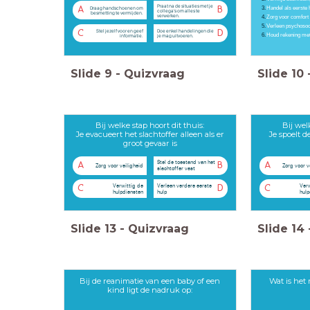
Praat na de situaties met je
Handel als eerste 
Draag handschoenen om
A
B
collega's om alles te
besmetting te vermijden.
verwerken.
Zorg voor comfor
Verleen psychosoci
Stel jezelf voor en geef
Doe enkel handelingen die
C
D
Houd rekening met
informatie.
je mag uitvoeren.
Slide
9
-
Quizvraag
Slide
10
Bij welke stap hoort dit thuis:
Bij wel
Je evacueert het slachtoffer alleen als er
Je spoelt
groot gevaar is
Stel de toestand van het
A
B
A
Zorg voor veiligheid
Zorg voor v
slachtoffer vast
Verwittig de
Verleen verdere eerste
Verw
C
D
C
hulpdiensten
hulp
hulp
Slide
13
-
Quizvraag
Slide
14
Bij de reanimatie van een baby of een
Wat is het
kind ligt de nadruk op: