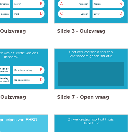
B
A
B
Hersenen
Nieren
Hersenen
Nieren
D
C
D
Longen
Hart
Longen
Lever
Quizvraag
Slide
3
-
Quizvraag
Geef een voorbeeld van een
en vitale functie van ons
levensbedreigende situatie.
lichaam?
n van de
B
De spijsvertering
peratuur
hartslag
D
De ademhaling
somloop)
Quizvraag
Slide
7
-
Open vraag
Bij welke stap hoort dit thuis:
sprincipes van EHBO
Je belt 112
g