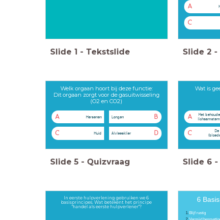
A
C
Slide
1
-
Tekstslide
Slide
2
-
Welk orgaan hoort bij deze functie:
Wat is ge
Dit orgaan zorgt voor de gasuitwisseling
(O2 en CO2)
Het behoude
A
B
A
Hersenen
Longen
lichaamstem
De 
C
D
C
Huid
Alvleesklier
(bloed
Slide
5
-
Quizvraag
Slide
6
-
In eerste hulpverlening gebruiken we 6
6 Basi
basisprincipes. Wat betekent het principe
"handel als eerste hulpverlener"?
Blijf rustig
Vermijd besmettin