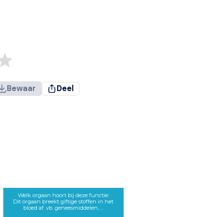
Bewaar
Deel
Welk orgaan hoort bij deze functie:
Dit orgaan breekt giftige stoffen in het
bloed af. vb. geneesmiddelen, ...