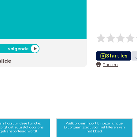
volgende
Start les
slide
Printen
n hoort bij deze functie:
Welk orgaan hoort bij deze functie:
zorgt dat zuurstof door ons
Dit orgaan zorgt voor het filteren van
getransporteerd wordt.
het bloed.