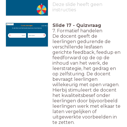
Deze slide heeft geen
instructies
Slide
17
-
Quizvraag
Controlevragen
In de titel van het boek staat de omschrijving
7. Formatief handelen
De docent geeft de
A
B
waar
niet waar
leerlingen gedurende de
verschillende lesfasen
gerichte feedback, feedup en
feedforward op de op de
inhoud van het werk, de
leerstrategie, het gedrag en
op zelfsturing. De docent
bevraagt leerlingen
willekeurig met open vragen.
Hierbij stimuleert de docent
het kwaliteitsbesef onder
leerlingen door bijvoorbeeld
leerlingen werk met elkaar te
laten vergelijken of
uitgewerkte voorbeelden in
te zetten.