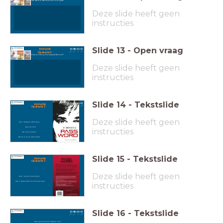
Waar denk je dat het boek over gaat?
Deze slide heeft geen
instructies
Slide
13
-
Open vraag
Opdracht 2
Waarom kies je een bepaald boek?
Deze slide heeft geen
instructies
Slide
14
-
Tekstslide
Instructie
Opdracht 3
Deze slide heeft geen
stap 1: Bekijk de afbeelding.
Wat is de titel?
instructies
Wie is de schrijver?
Wat zie je op de afbeelding?
Slide
15
-
Tekstslide
Instructie
Opdracht 3
Deze slide heeft geen
stap 1: Lees de omschrijving.
stap 2: Bedenk waar het boek over gaat.
instructies
Slide
16
-
Tekstslide
Waar gaat het boek 'Password' over?