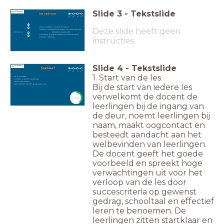
Slide
3
-
Tekstslide
Lesopbouw
1
Vooraf: Startklaar, Voorkennis activeren
2
Deze slide heeft geen
Instructie: Leerdoelgericht werken, Inclusieve didactiek,
Concrete en herkenbare voorbeelden
3
Toepassing: Actieve verwerking, Formatief handelen
4
Evaluatie: Afsluiting
instructies
Slide
4
-
Tekstslide
Startklaar?
1. Start van de les
• Op je plek zitten
• Telefoon in telefoontas (of kluis)
• Jas en tas in de kluis.
Bij de start van iedere les
• Schoolspullen op tafel: Boek, laptop, etui
verwelkomt de docent de
timer
1:00
leerlingen bij de ingang van
de deur, noemt leerlingen bij
naam, maakt oogcontact en
besteedt aandacht aan het
welbevinden van leerlingen.
De docent geeft het goede
voorbeeld en spreekt hoge
verwachtingen uit voor het
verloop van de les door
succescriteria op gewenst
gedrag, schooltaal en effectief
leren te benoemen. De
leerlingen zitten startklaar en