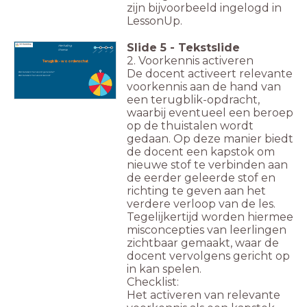
zijn bijvoorbeeld ingelogd in
LessonUp.
Slide
5
-
Tekstslide
Herhaling
thema
2. Voorkennis activeren
Terugblik - woordenschat
De docent activeert relevante
Wat betekent het woord generatie?
Wat betekent het woord kennis?
voorkennis aan de hand van
een terugblik-opdracht,
waarbij eventueel een beroep
op de thuistalen wordt
gedaan. Op deze manier biedt
de docent een kapstok om
nieuwe stof te verbinden aan
de eerder geleerde stof en
richting te geven aan het
verdere verloop van de les.
Tegelijkertijd worden hiermee
misconcepties van leerlingen
zichtbaar gemaakt, waar de
docent vervolgens gericht op
in kan spelen.
Checklist:
Het activeren van relevante