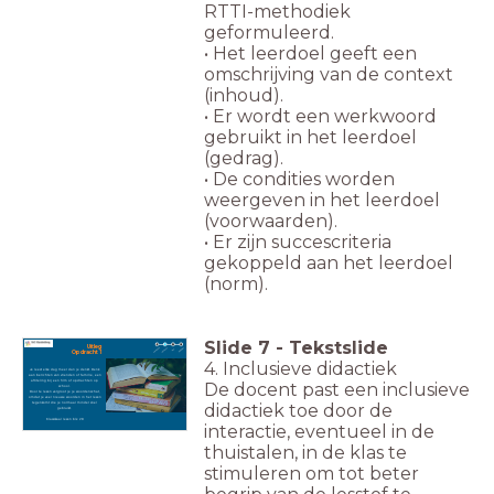
RTTI-methodiek
geformuleerd.
• Het leerdoel geeft een
omschrijving van de context
(inhoud).
• Er wordt een werkwoord
gebruikt in het leerdoel
(gedrag).
• De condities worden
weergeven in het leerdoel
(voorwaarden).
• Er zijn succescriteria
gekoppeld aan het leerdoel
(norm).
Slide
7
-
Tekstslide
Uitleg
Opdracht 1
4. Inclusieve didactiek
Je leest elke dag meer dan je denkt. Denk
aan berichten van vrienden of familie, een
aftiteling bij een film of opdrachten op
De docent past een inclusieve
school.
Door te lezen vergroot je je woordenschat,
omdat je veel nieuwe woorden in het lezen
didactiek toe door de
tegenkomt die je normaal minder snel
gebruikt.
Klassikaal lezen blz. 28
interactie, eventueel in de
thuistalen, in de klas te
stimuleren om tot beter