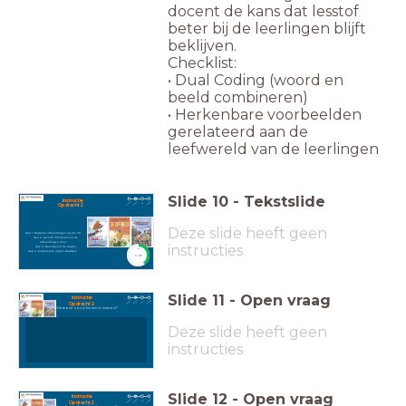
docent de kans dat lesstof
beter bij de leerlingen blijft
beklijven.
Checklist:
• Dual Coding (woord en
beeld combineren)
• Herkenbare voorbeelden
gerelateerd aan de
leefwereld van de leerlingen
Slide
10
-
Tekstslide
Instructie
Opdracht 2
Deze slide heeft geen
stap 1: Bekijk de afbeeldingen op blz. 30.
stap 2: Lees de informatie bij de
afbeeldingen door.
instructies
stap 3: Beantwoord de vragen
timer
stap 4: bespreek de vragen klassikaal.
5:00
Slide
11
-
Open vraag
Opdracht 2
Welk boek zou je kiezen en waarom?
Deze slide heeft geen
instructies
Slide
12
-
Open vraag
Opdracht 2