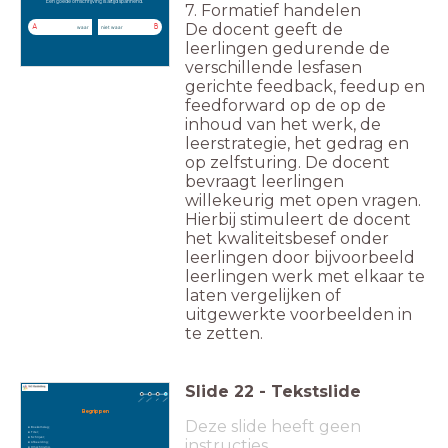
Een goede omschrijving is altijd spannend.
7. Formatief handelen
De docent geeft de
A
B
waar
niet waar
leerlingen gedurende de
verschillende lesfasen
gerichte feedback, feedup en
feedforward op de op de
inhoud van het werk, de
leerstrategie, het gedrag en
op zelfsturing. De docent
bevraagt leerlingen
willekeurig met open vragen.
Hierbij stimuleert de docent
het kwaliteitsbesef onder
leerlingen door bijvoorbeeld
leerlingen werk met elkaar te
laten vergelijken of
uitgewerkte voorbeelden in
te zetten.
Slide
22
-
Tekstslide
Begrippen
Deze slide heeft geen
Boekomslag;
Titel;
Schrijver;
instructies
Afbeelding;
Omschrijving.