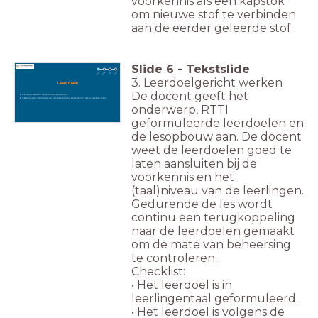
voorkennis als een kapstok
om nieuwe stof te verbinden
aan de eerder geleerde stof .
Slide
6
-
Tekstslide
3. Leerdoelgericht werken
Leerdoelen
De docent geeft het
Ik begrijp waarom Nederlands belangrijk is.
Ik kan met de informatie op een boekomslag bedenken of ik het boek wil lezen.
onderwerp, RTTI
geformuleerde leerdoelen en
de lesopbouw aan. De docent
weet de leerdoelen goed te
laten aansluiten bij de
voorkennis en het
(taal)niveau van de leerlingen.
Gedurende de les wordt
continu een terugkoppeling
naar de leerdoelen gemaakt
om de mate van beheersing
te controleren.
Checklist:
• Het leerdoel is in
leerlingentaal geformuleerd.
• Het leerdoel is volgens de