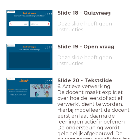
Slide
18
-
Quizvraag
Controlevragen
De omschrijving is de inleiding van het boek
Deze slide heeft geen
A
B
waar
niet waar
instructies
Slide
19
-
Open vraag
Controlevragen
Wat betekent boekomslag?
Deze slide heeft geen
instructies
Slide
20
-
Tekstslide
Instructie
Opdracht 3
6. Actieve verwerking
Omschrijving:
geeft een korte samenvatting
De docent maakt expliciet
van wat er in het boek gaat gebeuren.
Bedenk: 'Wat zou er in de goede
over hoe de leerstof actief
omschrijving moeten staan'?
verwerkt dient te worden.
Hierbij modelleert de docent
eerst en laat daarna de
leerlingen actief inoefenen.
De ondersteuning wordt
geleidelijk afgebouwd. De