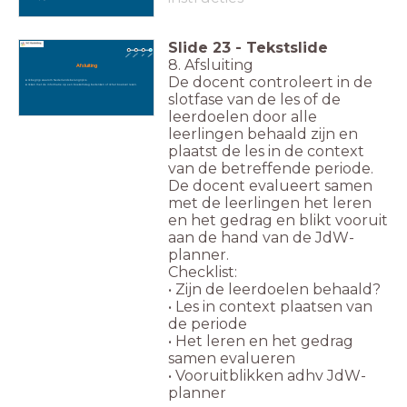
Slide
23
-
Tekstslide
8. Afsluiting
Afsluiting
De docent controleert in de
Ik begrijp waarom Nederlands belangrijk is.
Ik kan met de informatie op een boekomslag bedenken of ik het boek wil lezen.
slotfase van de les of de
leerdoelen door alle
leerlingen behaald zijn en
plaatst de les in de context
van de betreffende periode.
De docent evalueert samen
met de leerlingen het leren
en het gedrag en blikt vooruit
aan de hand van de JdW-
planner.
Checklist:
• Zijn de leerdoelen behaald?
• Les in context plaatsen van
de periode
• Het leren en het gedrag
samen evalueren
• Vooruitblikken adhv JdW-
planner