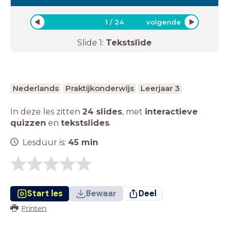
1
/
24
volgende
Slide
1
:
Tekstslide
Nederlands
Praktijkonderwijs
Leerjaar 3
In deze les zitten
24 slides
,
met
interactieve
quizzen
en
tekstslides
.
Lesduur is:
45
min
Start les
Bewaar
Deel
Printen