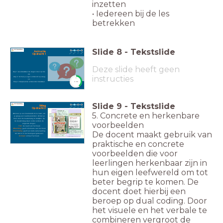
inzetten
• Iedereen bij de les
betrekken
Slide
8
-
Tekstslide
Instructie
Opdracht 1
Deze slide heeft geen
stap 1: Lees klassikaal de vragen door op blz.
28.
instructies
stap 2: Schrijf je eigen antwoord op vraag
timer
1-3.
5:00
Stap 3: Bespreek de antwoorden klassikaal.
Slide
9
-
Tekstslide
Uitleg
Opdracht 2
5. Concrete en herkenbare
Wanneer je een boek zoekt om te lezen, wil
je graag een leuk boek vinden. Dit kun je
doen door de boekomslag te bekijken. Op
de boekomslag staan onder andere de
voorbeelden
volgende dingen.
Titel
:
de naam van het boek.
Afbeelding:
geeft informatie over het boek.
De docent maakt gebruik van
Omschrijving:
geeft een korte samenvatting
van wat er in het boek gaat gebeuren.
Schrijver:
schreef het boek.
praktische en concrete
voorbeelden die voor
leerlingen herkenbaar zijn in
hun eigen leefwereld om tot
beter begrip te komen. De
docent doet hierbij een
beroep op dual coding. Door
het visuele en het verbale te
combineren vergroot de