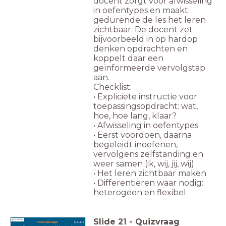
docent zorgt voor afwisseling
in oefentypes en maakt
gedurende de les het leren
zichtbaar. De docent zet
bijvoorbeeld in op hardop
denken opdrachten en
koppelt daar een
geïnformeerde vervolgstap
aan.
Checklist:
• Expliciete instructie voor
toepassingsopdracht: wat,
hoe, hoe lang, klaar?
• Afwisseling in oefentypes
• Eerst voordoen, daarna
begeleidt inoefenen,
vervolgens zelfstanding en
weer samen (ik, wij, jij, wij)
• Het leren zichtbaar maken
• Differentiëren waar nodig:
heterogeen en flexibel
Slide
21
-
Quizvraag
Controlevragen