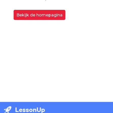
Bekijk de homepagina
LessonUp