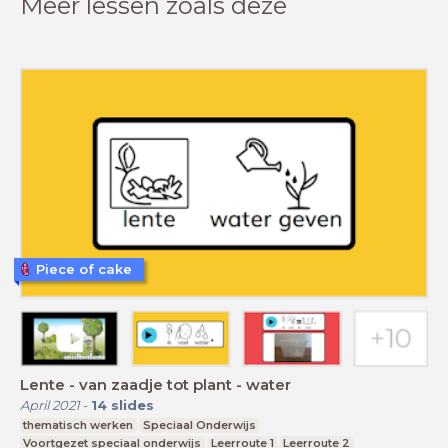
Meer lessen zoals deze
Piece of cake
Lente - van zaadje tot plant - water
April 2021
-
14
slides
thematisch werken
Speciaal Onderwijs
Voortgezet speciaal onderwijs
Leerroute 1
Leerroute 2