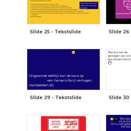
natuurlijk klopt de informatie die jij vermeldt.
Zet je naam, klas en het
1. Wat een herseninfarct is (Noem de verschillende soorten).
onderwerp bovenaan
2. Hoe een herseninfarct de hersenen kan veranderen (voeg een afbeelding toe)
3. Hoe de gevolgen van een herseninfarct het functioneren van iemand kan beïnvloeden
de pagina
4. Hoe je kunt zien dat iemand pas (dus bijvoorbeeld een uur geleden) een herseninfarct heeft gehad
5. Hoe een gezonde leefstijl mogelijk kan voorkomen dat iemand een herseninfarct krijgt (Noem 3 voorbeelden)
6. Wat je als eerste doet als jij als eerste bij een slachtoffer komt waarvan je denkt dat diegene misschien een herseninfarct
heeft gehad
7. Wist je dat (3 dingen)
Slide
25
-
Tekstslide
Slide
26
Wat kunnen de
gevolgen zijn van
een herseninfarct
Ongezonde leefstijl kan de kans op
een herseninfarct verhogen.
Voorbeelden (6):
Slide
29
-
Tekstslide
Slide
30
Wat doe je
112
als je ie
Dit is niet goed
het ook al 