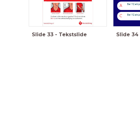
Bel 112 altij
A
Bel 112 altij
C
Slide
33
-
Tekstslide
Slide
34