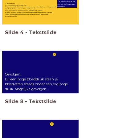
Zet je naam, klas en het
1. Wat bloeddruk is
onderwerp bovenaan
2. In welke bloedvaten de bloeddruk stijgt
de pagina
3. Waarmee de bloeddruk kan worden waargenomen (voeg een afbeelding toe), hoe het apparaat werkt
4. Welke bloeddruk-waarde 'normaal' is (noem de getallen)
5. Wat de invloed is van inspanning en rust op de hoogte van de bloeddruk
6. Welke 4 belangrijke oorzaken er zijn van een hoge bloeddruk (anders dan bij nr. 5 genoemd)
7. Welke gezondheidsgevolgen er kunnen zijn bij langdurige en veel te hoge bloeddruk
8. Wist je dat (3 dingen)
Slide
4
-
Tekstslide
Gevolgen:
Bij een hoge bloeddruk staan je
bloedvaten steeds onder een erg hoge
druk. Mogelijke gevolgen:
Slide
8
-
Tekstslide