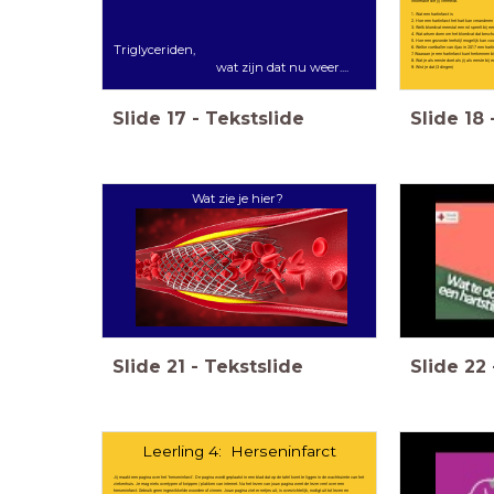
informatie die jij vermeldt.
1. Wat een hartinfarct is
2. Hoe een hartinfarct het hart kan veranderen
3. Welk bloedvat meestal een rol speelt bij een
4. Wat artsen doen om het bloedvat dat beschadi
5. Hoe een gezonde leefstijl mogelijk kan voo
Triglyceriden,
6. Welke voetballer van Ajax in 2017 een harti
7. Waaraan je een hartinfarct kunt herkennen bi
8. Wat je als eerste doet als jij als eerste bi
wat zijn dat nu weer....
9. Wist je dat (3 dingen)
Slide
17
-
Tekstslide
Slide
18
Wat zie je hier?
Slide
21
-
Tekstslide
Slide
22
Leerling 4: Herseninfarct
Jij maakt een pagina over het 'herseninfarct'. De pagina wordt geplaatst in een blad dat op de tafel komt te liggen in de wachtruimte van het
ziekenhuis. Je mag niets overtypen of knippen / plakken van internet. Na het lezen van jouw pagina weet de lezer veel over een
herseninfarct. Gebruik geen ingewikkelde woorden of zinnen. Jouw pagina ziet er netjes uit, is overzichtelijk, nodigt uit tot lezen en