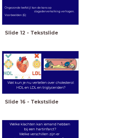
Ongezonde leefstijl kan de kans op
slagaderverkalking verhogen.
Voorbeelden (6):
Slide
12
-
Tekstslide
Wat kun je nu vertellen over cholesterol:
HDL en LDL en triglyceriden?
Slide
16
-
Tekstslide
Welke klachten kan iemand hebben
bij een hartinfarct?
Welke verschillen zijn er