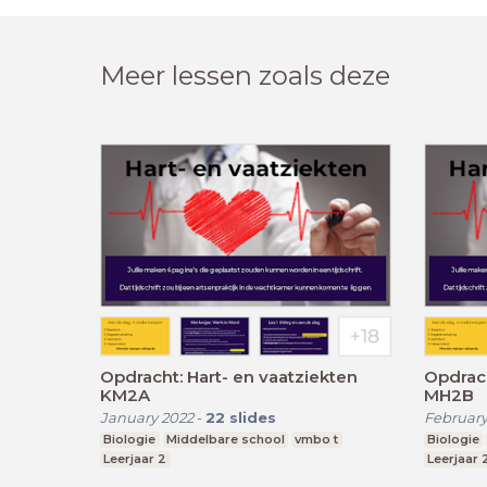
Meer lessen zoals deze
Opdracht: Hart- en vaatziekten
Opdrach
KM2A
MH2B
January 2022
-
22
slides
February
Biologie
Middelbare school
vmbo t
Biologie
Leerjaar 2
Leerjaar 