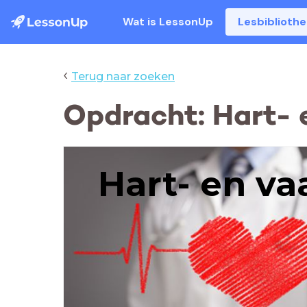
Wat is LessonUp
Lesbiblioth
‹
Terug naar zoeken
Opdracht: Hart- 
Hart- en va