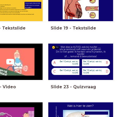
Zet je naam, klas en het
 (voeg een afbeelding toe)
onderwerp bovenaan
 hartinfarct
de pagina
gd is bij een hartinfarct te herstellen
rkomen dat iemand een hartinfarct krijgt (Noem 4 voorbeelden)
nfarct heeft gehad en wat daarvan de gevolgen zijn voor die speler
j een man en bij een vrouw (er zijn verschillen)
j een slachtoffer komt waarvan je denkt dat diegene misschien een hartinfarct heeft
-
Tekstslide
Slide
19
-
Tekstslide
Wat doe je ALTIJD, ook bij twijfel ......
112
als je iemand treft waarvan je denkt:
Dit is niet goed: Ik herken verschijnselen, ik
twijfel
of ..... iemand is bewusteloos!
Bel 112 altijd, ook bij
Bel 112 altijd, ook bij
A
B
twijfel
twijfel
Bel 112 altijd, ook bij
Bel 112 altijd, ook bij
C
D
twijfel
twijfel
-
Video
Slide
23
-
Quizvraag
Wat is hier te zien?