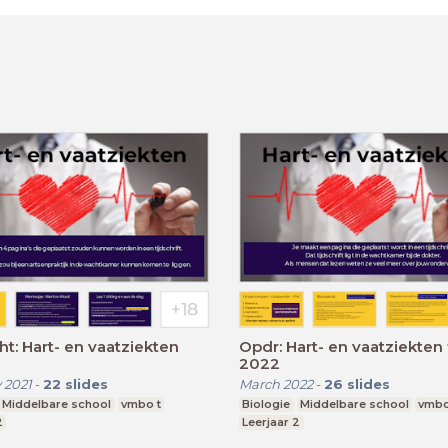
t: Hart- en vaatziekten
Opdr: Hart- en vaatziekten
2022
 2021
-
22
slides
March 2022
-
26
slides
Middelbare school
vmbo t
Biologie
Middelbare school
vmbo
2
Leerjaar 2