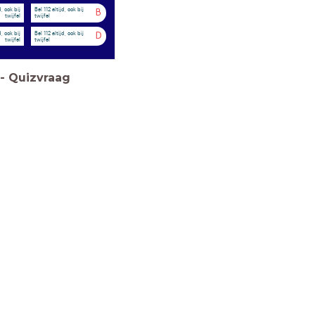
d, ook bij
Bel 112 altijd, ook bij
B
twijfel
twijfel
d, ook bij
Bel 112 altijd, ook bij
D
twijfel
twijfel
-
Quizvraag