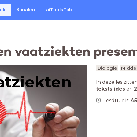
eek
Kanalen
aiToolsTab
en vaatziekten presen
Biologie
Middel
atziekten
In deze les zitte
tekstslides
en
2
Lesduur is:
45