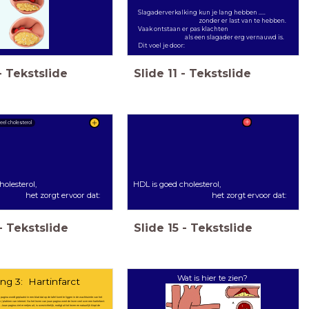
Slagaderverkalking kun je lang hebben .....
zonder er last van te hebben.
Vaak ontstaan er pas klachten
als een slagader erg vernauwd is.
Dit voel je door:
-
Tekstslide
Slide
11
-
Tekstslide
el cholesterol
holesterol,
HDL is goed cholesterol,
gt ervoor dat:
het zorgt ervoor dat:
-
Tekstslide
Slide
15
-
Tekstslide
Wat is hier te zien?
ing 3: Hartinfarct
e pagina wordt geplaatst in een blad dat op de tafel komt te liggen in de wachtruimte van het
/ plakken van internet. Na het lezen van jouw pagina weet de lezer veel over een hartinfarct.
uw pagina ziet er netjes uit, is overzichtelijk, nodigt uit tot lezen en natuurlijk klopt de