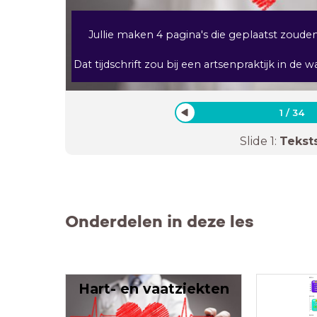
Jullie maken 4 pagina's die geplaatst zoude
Dat tijdschrift zou bij een artsenpraktijk in 
1
/
34
Slide
1
:
Tekst
Onderdelen in deze les
Hart- en vaatziekten