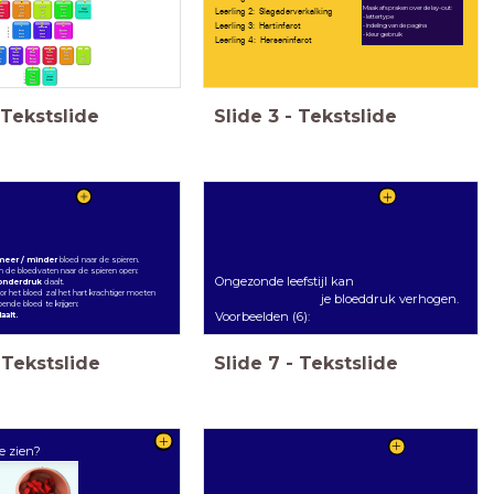
Maak afspraken over de lay-out:
Leerling 2: Slagaderverkalking
- lettertype
Leerling 3: Hartinfarct
- indeling van de pagina
- kleur gebruik
Leerling 4: Herseninfarct
Tekstslide
Slide
3
-
Tekstslide
eer / minder
bloed naar de spieren.
m de bloedvaten naar de spieren open:
Ongezonde leefstijl kan
 onderdruk
daalt.
or het bloed zal het hart krachtiger moeten
je bloeddruk verhogen.
ende bloed te krijgen:
Voorbeelden (6):
aalt.
Tekstslide
Slide
7
-
Tekstslide
te zien?