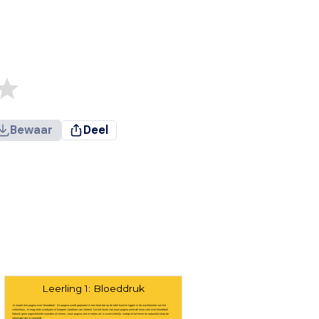
Bewaar
Deel
Leerling 1: Bloeddruk
Jij maakt een pagina over 'bloeddruk'. De pagina wordt geplaatst in een blad dat op de tafel komt te liggen in de wachtruimte van het
ziekenhuis. Je mag niets overtypen of knippen / plakken van internet. Na het lezen van jouw pagina weet de lezer veel over bloeddruk.
Gebruik geen ingewikkelde woorden of zinnen. Jouw pagina ziet er netjes uit, is overzichtelijk, nodigt uit tot lezen en natuurlijk klopt de
informatie die jij vermeldt.