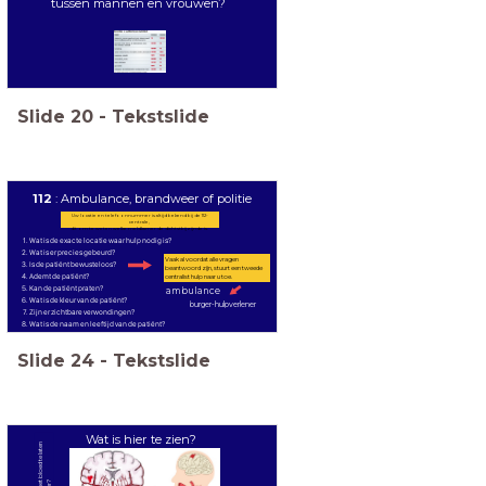
tussen mannen en vrouwen?
Slide
20
-
Tekstslide
112
: Ambulance, brandweer of politie
Uw locatie en telefoonnummer is altijd bekend bij de 112-
centrale,
dit om te weten welke meldkamer de dichtstbijzijnde is.
Wat is de exacte locatie waar hulp nodig is?
Wat is er precies gebeurd?
Vaak al voordat alle vragen
Is de patiënt bewusteloos?
beantwoord zijn, stuurt een tweede
Ademt de patiënt?
centralist hulp naar u toe.
Kan de patiënt praten?
ambulance
Wat is de kleur van de patiënt?
burger-hulpverlener
Zijn er zichtbare verwondingen?
Wat is de naam en leeftijd van de patiënt?
Slide
24
-
Tekstslide
Wat is hier te zien?