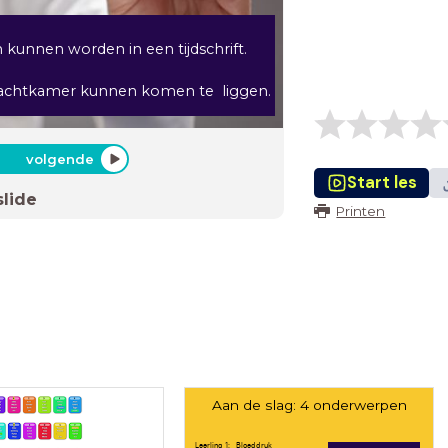
n kunnen worden in een tijdschrift.
de wachtkamer kunnen komen te liggen.
volgende
Start les
slide
Printen
Aan de slag: 4 onderwerpen
Leerling 1: Bloeddruk