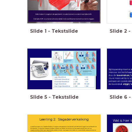
Jullie maken 4 pagina's die geplaatst zouden kunnen worden in een tijdschrift.
Dat tijdschrift zou bij een artsenpraktijk in de wachtkamer kunnen komen te liggen.
Slide
1
-
Tekstslide
Slide
2
-
Bij inspanning moet er
m
Hiervoor zet het lichaa
dus de
bovendruk /
Nu er meer ruimte is vo
pompen om overal voldo
de bovendruk
stijgt / d
Slide
5
-
Tekstslide
Slide
6
-
Leerling 2: Slagaderverkalking
Wat is hier 
Jij maakt een pagina over 'slagaderverkalking'. De pagina wordt geplaatst in een blad dat op de tafel komt te liggen in de wachtruimte van
het ziekenhuis. Je mag niets overtypen of knippen / plakken van internet. Na het lezen van jouw pagina weet de lezer veel over
slagaderverkalking. Gebruik geen ingewikkelde woorden of zinnen. Jouw pagina ziet er netjes uit, is overzichtelijk, nodigt uit tot lezen en
natuurlijk klopt de informatie die jij vermeldt.