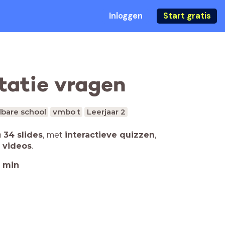
Inloggen
Start gratis
tatie vragen
bare school
vmbo t
Leerjaar 2
n
34 slides
,
met
interactieve quizzen
,
 videos
.
min