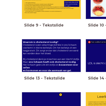
Zet je naam, klas en het
1. Wat slagaderverkalking is
onderwerp bovenaan
2. Hoe het bloedvat aan de binnenkant veranderd (voeg een afbeelding toe)
3. Op welke manier slagaderverkalking invloed heeft op de bloeddruk
de pagina
4. Een weefsel krijgt zuurstof en voedingsstoffen. Wat er met een weefsel kan gebeuren als een bloedvat beschadigd is.
5. Wat 3 belangrijke oorzaken er zijn van het ontstaan van slagaderverkalking of wat mensen kunnen doen om het niet te krijgen.
6. Op welke leeftijd slagaderverkalking voorkomt
(in het verhaal leg je o.a. uit wat goede en slechte cholesterol is en wat de invloed daarvan is)
7. Wist je dat (vermeld 3 dingen)
Slide
9
-
Tekstslide
Slide
10
Waarom is cholesterol nodig?
hoe voorkom je teve
Cholesterol is een vetachtige stof die in ons lichaam
voorkomt in kleine bolletjes. Om het bolletje zit een
laagje eiwit. Dit zorgt ervoor dat cholesterol vervoerd
kan worden door het bloed.
Bij cholesterol denk je misschien aan een 'slecht' stofje.
Maar
ons lichaam heeft ook cholesterol nodig.
LDL is slecht c
Het lichaam gebruikt dit stofje als
bouwsteen voor
het zor
cellen
en hormonen en voor de aanmaak van gal.
Slide
13
-
Tekstslide
Slide
14
Leerl
Jij maakt een pagina over een 'hartinfarct'. D
ziekenhuis. Je mag niets overtypen of knippen 
Gebruik geen ingewikkelde woorden of zinnen. Jo