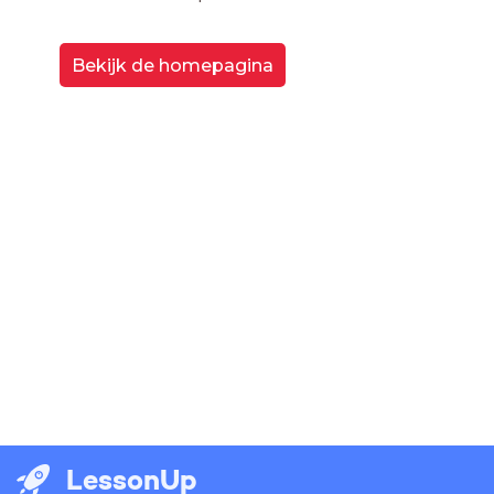
Bekijk de homepagina
LessonUp