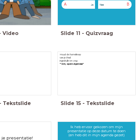
A
B
Ja
Nee
-
Video
Slide
11
-
Quizvraag
Houd de homeknop
van je iPad
ingedrukt en zeg:
" Siri, open Agenda"
-
Tekstslide
Slide
15
-
Tekstslide
Ik heb ervoor gekozen om mijn
presentatie op deze datum te doen
(en heb dit in mijn agenda gezet)
 je presentatie!