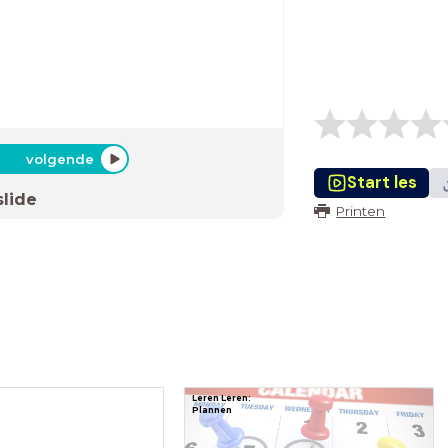
volgende
Start les
slide
Printen
Leren Leren:
Plannen