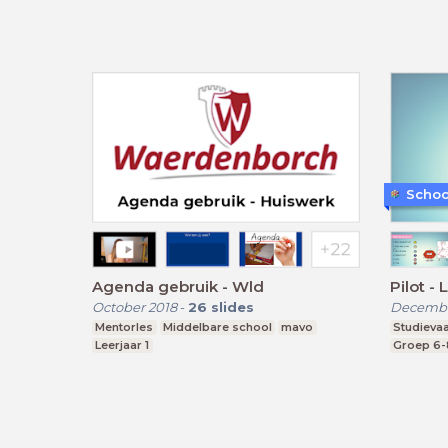
Schoo
Agenda gebruik - Wld
Pilot - 
October 2018
-
26
slides
Decembe
Mentorles
Middelbare school
mavo
Studieva
Leerjaar 1
Groep 6-