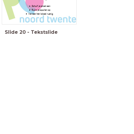
Schuif je stoel aan
Ruim je spullen op
Verlaat het lokaal rustig
Slide
20
-
Tekstslide