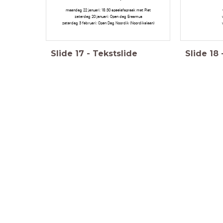
maandag 22 januari: 15:30 speelafspraak met Piet
zaterdag 20 januari: Open dag Erasmus
zaterdag 3 februari: Open Dag Noordik (Noordikslaan)
Slide
17
-
Tekstslide
Slide
18