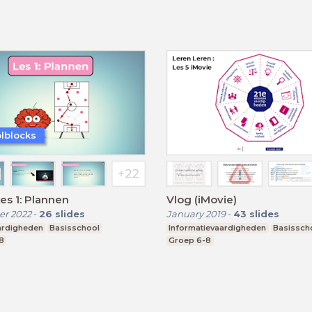
lblocks
Les 1: Plannen
Vlog (iMovie)
r 2022
-
26
slides
January 2019
-
43
slides
ardigheden
Basisschool
Informatievaardigheden
Basissch
8
Groep 6-8