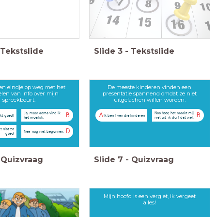
Tekstslide
Slide
3
-
Tekstslide
een eindje op weg met het
De meeste kinderen vinden een
len van info over mijn
presentatie spannend omdat ze niet
spreekbeurt.
uitgelachen willen worden.
Ja, maar soms vind ik
Nee hoor, het maakt mij
B
A
B
ukt goed!
Ik ben 1 van die kinderen
het moeilijk.
niet uit, ik durf dat wel.
t niet zo
D
Nee, nog niet begonnen.
goed
Quizvraag
Slide
7
-
Quizvraag
Mijn hoofd is een vergiet, ik vergeet
alles!