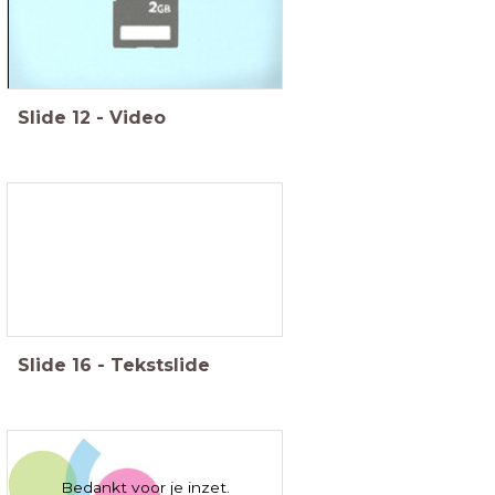
Slide
12
-
Video
Slide
16
-
Tekstslide
Bedankt voor je inzet.