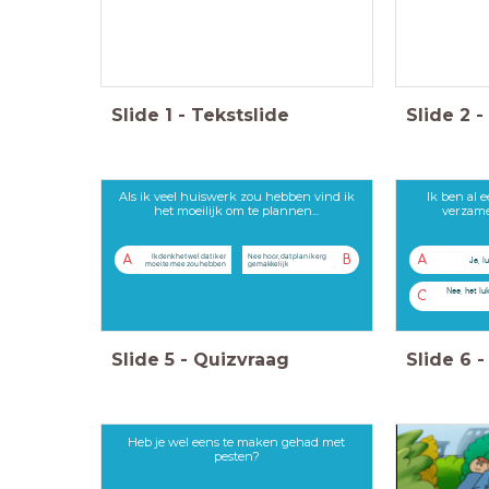
Slide
1
-
Tekstslide
Slide
2
-
Als ik veel huiswerk zou hebben vind ik
Ik ben al 
het moeilijk om te plannen...
verzame
Ik denk het wel dat ik er
Nee hoor, dat plan ik erg
A
B
A
Ja, l
moeite mee zou hebben
gemakkelijk
Nee, het luk
C
Slide
5
-
Quizvraag
Slide
6
-
Heb je wel eens te maken gehad met
pesten?