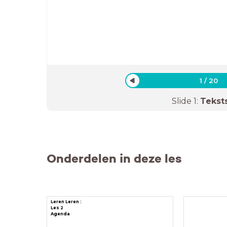
1
/
20
Slide
1
:
Tekst
Onderdelen in deze les
Leren Leren :
Les 2
Agenda