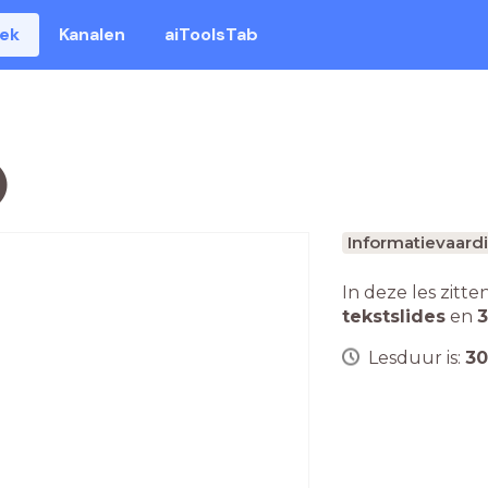
eek
Kanalen
aiToolsTab
)
Informatievaar
In deze les zitte
tekstslides
en
3
Lesduur is:
30