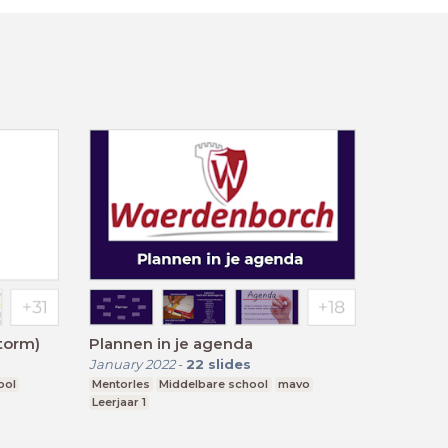
torm)
Plannen in je agenda
January 2022
-
22
slides
ool
Mentorles
Middelbare school
mavo
Leerjaar 1