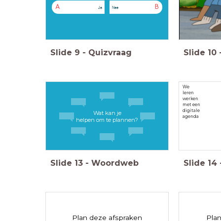
A
B
Ja
Nee
Slide
9
-
Quizvraag
Slide
10
We
leren
werken
met een
digitale
Wat kan je
agenda
helpen om te plannen?
Slide
13
-
Woordweb
Slide
14
Plan deze afspraken
Plan