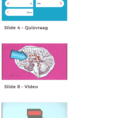
A
B
Ja
Nee
C
Soms
Slide
4
-
Quizvraag
Slide
8
-
Video