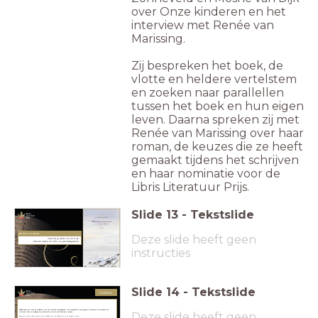
over Onze kinderen en het
interview met Renée van
Marissing.
Zij bespreken het boek, de
vlotte en heldere vertelstem
en zoeken naar parallellen
tussen het boek en hun eigen
leven. Daarna spreken zij met
Renée van Marissing over haar
roman, de keuzes die ze heeft
gemaakt tijdens het schrijven
en haar nominatie voor de
Libris Literatuur Prijs.
Slide
13
-
Tekstslide
Het doel van deze les
Deze slide heeft geen
Vertel wat jij denkt van dit boek.
Gebruik daarbij de video- en geluidsfragmenten.
instructies
Slide
14
-
Tekstslide
Colofon
#DeZin gaat over taal en verhalen, over wat een boek teweegbrengt. Over woorden die jou grijpen, fascineren of misschien wel
Deze slide heeft geen
irriteren. Laat je uitdagen om jouw mooiste zin uit het boek op te zoeken.
Beluister ook de andere audiotrailers #DeZin over de boeken die op de longlist staan.