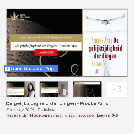
Libris Literatuur Prijs
De gelijktijdigheid der dingen - Frouke Arns
February 2024
-
7
slides
Nederlands
Middelbare school
mavo, havo, vwo
Leerjaar 3-6