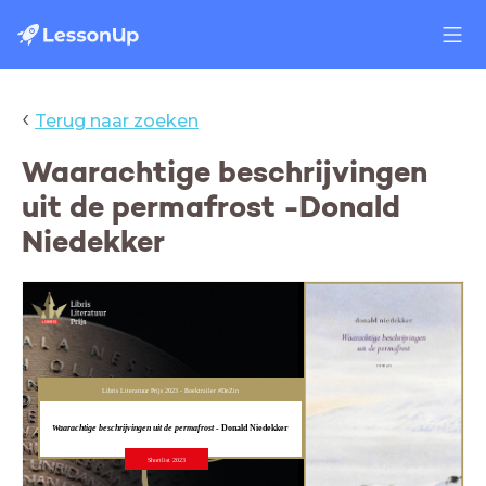
‹
Terug naar zoeken
Waarachtige beschrijvingen
uit de permafrost -Donald
Niedekker
Libris Literatuur Prijs 2023 - Boektrailer #DeZin
Waarachtige beschrijvingen uit de permafrost -
Donald Niedekker
Shortlist 2023