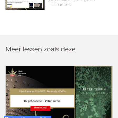
De Libris Literatuur Prijs is de grootste literaire prijs in Nederland en België. De prijs wordt ieder jaar tijdens een feestelijk
diner toegekend aan de auteur van de beste oorspronkelijk Nederlandstalige roman van het afgelopen jaar.
De auteur ontvangt € 50.000,-- en een bronzen legpenning.
instructies
www.librisprijs.nl
Meer lessen zoals deze