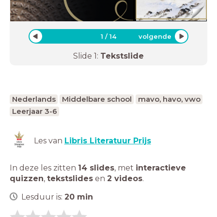
1
/
14
volgende
Slide
1
:
Tekstslide
Nederlands
Middelbare school
mavo, havo, vwo
Leerjaar 3-6
Les van
Libris Literatuur Prijs
In deze les zitten
14 slides
,
met
interactieve
quizzen
,
tekstslides
en
2 videos
.
Lesduur is:
20
min