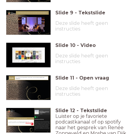
Slide
9
-
Tekstslide
Luister hierna naar het interview van Lucas de Man met Donald Niedekker.
Deze slide heeft geen
instructies
Slide
10
-
Video
Deze slide heeft geen
instructies
Slide
11
-
Open vraag
Zou jij dit boek gaan lezen na het horen van het interview met Donald
#DeZin
Niedekker?
Deze slide heeft geen
instructies
Slide
12
-
Tekstslide
Luister op je favoriete
Meer weten? Luister dan hier naar ...
podcastkanaal of op spotify
... de podcast die gemaakt is over
Waarachtige beschrijvingen uit de
permafrost
en daarna een interview met Donald Niedekker.
Beluister deze hier...
naar het gesprek van Renée
Zonneveld en Moshe van Dijk