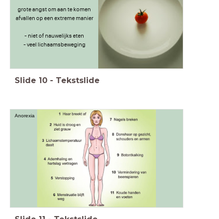
grote angst om aan te komen
afvallen op een extreme manier
- niet of nauwelijks eten
- veel lichaamsbeweging
Slide
10
-
Tekstslide
Anorexia