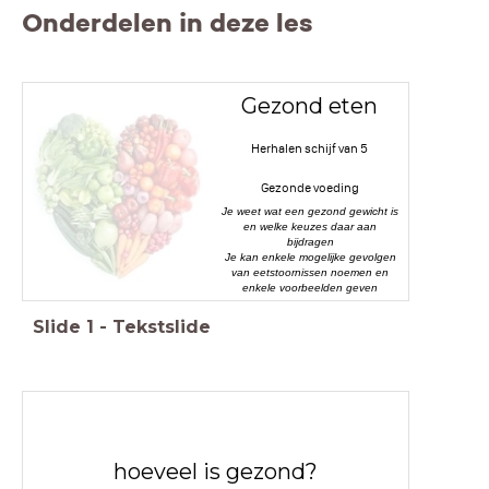
Onderdelen in deze les
Gezond eten
Herhalen schijf van 5
Gezonde voeding
Je weet wat een gezond gewicht is
en welke keuzes daar aan
bijdragen
Je kan enkele mogelijke gevolgen
van eetstoornissen
noemen en
enkele voorbeelden geven
Slide
1
-
Tekstslide
hoeveel is gezond?