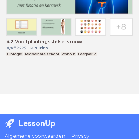
4.2 Voortplantingsstelsel vrouw
April 2025
-
12
slides
Biologie
Middelbare school
vmbo k
Leerjaar 2
LessonUp
Algemene voorwaarden
Privacy