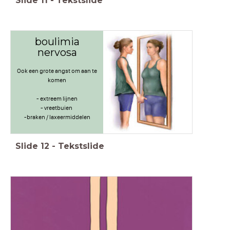
Slide
11
-
Tekstslide
boulimia
nervosa
Ook een grote angst om aan te
komen
- extreem lijnen
- vreetbuien
-braken / laxeermiddelen
Slide
12
-
Tekstslide