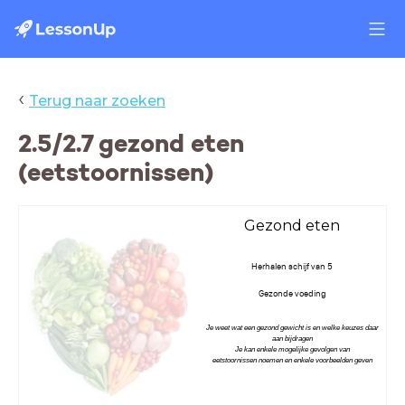
‹
Terug naar zoeken
2.5/2.7 gezond eten
(eetstoornissen)
Gezond eten
Herhalen schijf van 5
Gezonde voeding
Je weet wat een gezond gewicht is en welke keuzes daar
aan bijdragen
Je kan enkele mogelijke gevolgen van
eetstoornissen
noemen en enkele voorbeelden geven