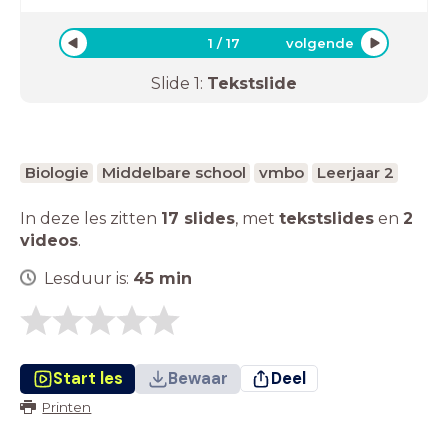
1
/
17
volgende
Slide
1
:
Tekstslide
Biologie
Middelbare school
vmbo
Leerjaar 2
In deze les zitten
17 slides
,
met
tekstslides
en
2
videos
.
Lesduur is:
45
min
Start les
Bewaar
Deel
Printen