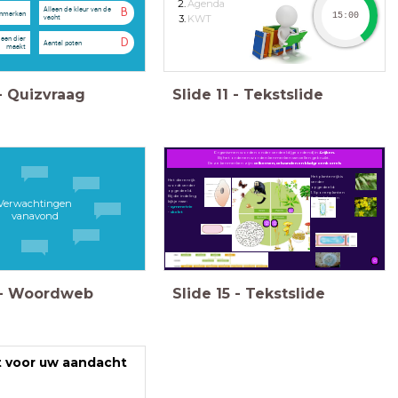
Agenda
Alleen de kleur van de
B
enmerken
15:00
vacht
KWT
 een dier
D
Aantal poten
maakt
-
Quizvraag
Slide
11
-
Tekstslide
Organismen worden onder verdeeld (geordend) in
4 rijken.
Bij het ordenen worden kenmerken van cellen gebruikt.
Deze kenmerken zijn:
celkernen, celwanden en bladgroenkorrels
Het plantenrijk is
Het dierenrijk
verder
wordt verder
opgedeeld:
opgedeeld.
1. Sporenplanten
Bij die indeling
2. Zaadplanten
Verwachtingen
kijk je naar:
- symmetrie
vanavond
-
skelet
-
Woordweb
Slide
15
-
Tekstslide
 voor uw aandacht