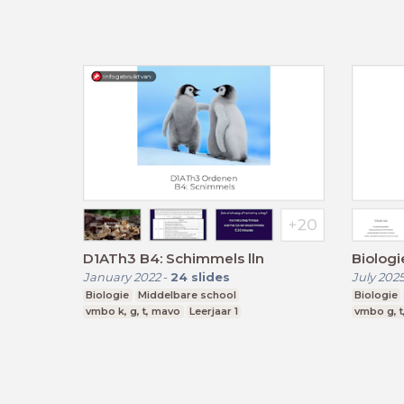
D1ATh3 B4: Schimmels lln
Biolog
January 2022
-
24
slides
July 202
Biologie
Middelbare school
Biologie
vmbo k, g, t, mavo
Leerjaar 1
vmbo g, t