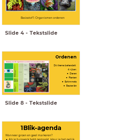
Basisstof 1: Organismen ordenen
Slide
4
-
Tekstslide
Ordenen
Dit thema behandelt
4 rijken:
Dieren
Planten
Schimmels
Bacteriën
Slide
8
-
Tekstslide
1Blik-agenda
Wanneer groen en geel markeren?
Als je huiswerk hebt gemaakt, kleur je het gelijk