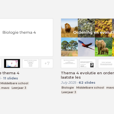
ie thema 4
Thema 4 evolutie en ordening
laatste les
5
-
11
slides
July 2025
-
62
slides
Middelbare school
Biologie
Middelbare school
mav
, mavo
Leerjaar 3
Leerjaar 3