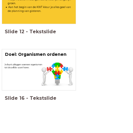
groen.
Aan het begin van de KWT kleur je alles geel van
de planning van gisteren.
Slide
12
-
Tekstslide
Doel: Organismen ordenen
Je kunt uitleggen wanneer organismen
tot dezelfde soort horen.
Slide
16
-
Tekstslide