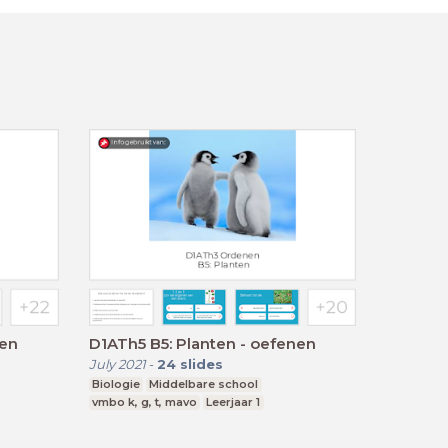
gen
D1ATh5 B5: Planten - oefenen
July 2021
-
24
slides
Biologie
Middelbare school
vmbo k, g, t, mavo
Leerjaar 1