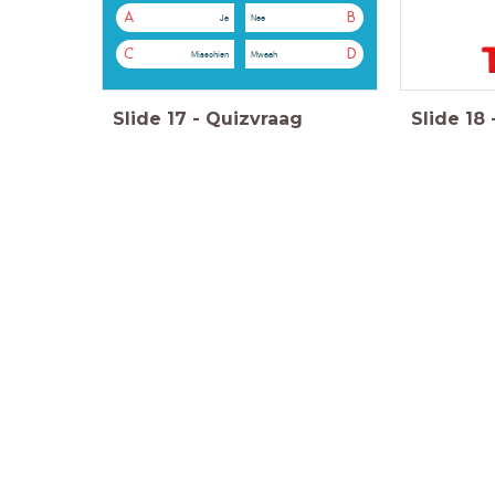
A
B
Ja
Nee
C
D
Misschien
Mwaah
Slide
17
-
Quizvraag
Slide
18