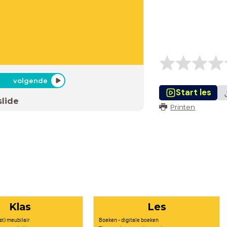
volgende
Start les
slide
Printen
Klas
Les
t) meubilair
Boeken - digitale boeken