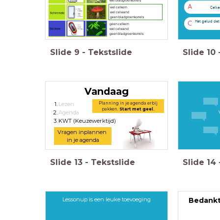
wel bladgroenkorrels
A
Celk
wel celkern
wel celwand
geen bladgroenkorrels
Het geluid dat
C
geen celkern
wel celwand
geen bladgroenkorrels
Slide
9
-
Tekstslide
Slide
10
Vandaag
Planning in je agenda erbij
Lezen
pakken.
Start met geel.
Agenda
KWT (Keuzewerktijd)
Vragen inplannen
in je agenda
Slide
13
-
Tekstslide
Slide
14
Lessonup is een leuke toevoeging
Bedankt