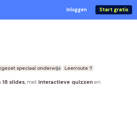
Inloggen
Start gratis
tgezet speciaal onderwijs
Leerroute 7
n
18 slides
,
met
interactieve quizzen
en