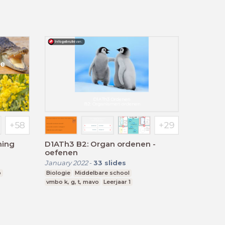
D1ATh3 B2: Organ ordenen -
oefenen
January 2022
-
33
slides
o
Biologie
Middelbare school
vmbo k, g, t, mavo
Leerjaar 1