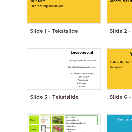
Klein team
Onderwijsassist
Elke leerling een device
Slide
1
-
Tekstslide
Slide
2
-
Lessonup.nl
Leerlingpincode: zie linksonder
Instructie Them
Huiswerk
Overzichtelijke presentatietool:
Multiple-choice vragen
Open vragen
Woordweb
Filmpjes
Enz.
Slide
5
-
Tekstslide
Slide
6
-
wel celkern
Waar let 
geen celwand
geen bladgroenkorrels
wel celkern
wel celwand