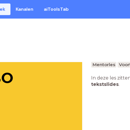
eek
Kanalen
aiToolsTab
Mentorles
Voor
BO
In deze les zitte
tekstslides
.