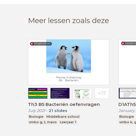
Meer lessen zoals deze
Th3 B5 Bacteriën oefenvragen
D1ATh5 
July 2021
-
21
slides
January 
Biologie
Middelbare school
Biologie
vmbo g, t, mavo
Leerjaar 1
vmbo k, g