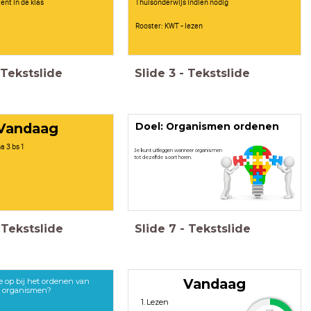
ent in de klas
Thuisonderwijs indien nodig
Rooster: KWT - lezen
Tekstslide
Slide
3
-
Tekstslide
Vandaag
Doel: Organismen ordenen
a 3 bs 1
Je kunt uitleggen wanneer organismen
tot dezelfde soort horen.
Tekstslide
Slide
7
-
Tekstslide
Vandaag
je op bij het ordenen van
organismen?
Lezen
timer