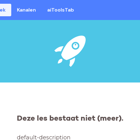
eek
Kanalen
aiToolsTab
Deze les bestaat niet (meer).
default-description