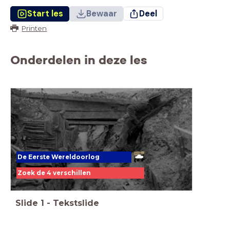
Start les
Bewaar
Deel
Printen
Onderdelen in deze les
De Eerste Wereldoorlog
Zoek de 4 verschillen
Slide
1
-
Tekstslide