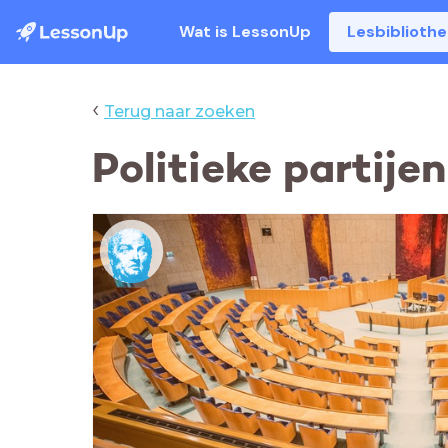
Wat is LessonUp
Lesbiblioth
‹
Terug naar zoeken
Politieke partije