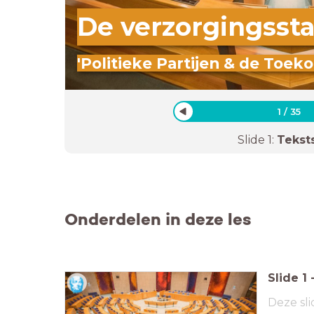
De verzorgingssta
'Politieke Partijen & de Toek
1
/
35
Slide
1
:
Tekst
Onderdelen in deze les
Slide
1
Deze sli