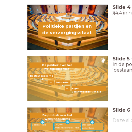
Slide
4
§4.4 in 
Politieke partijen en
de verzorgingsstaat
Slide
5
In de po
De politiek over het
'bestaan
welzijnsdilemma
Bestaanszekerhe
id
vs.
Solidaritei
t
vs.
Eigen
verantwoordelijkheid
Slide
6
De politiek over het
welzijnsdilemma
Deze sli
Eigen
Solidariteit
Bestaans-
verantwoordelijkhe
zekerheid
id