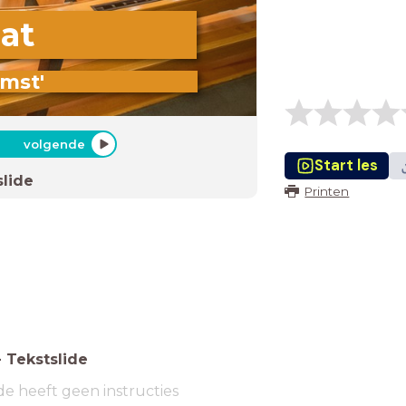
at
omst'
volgende
Start les
slide
Printen
-
Tekstslide
de heeft geen instructies