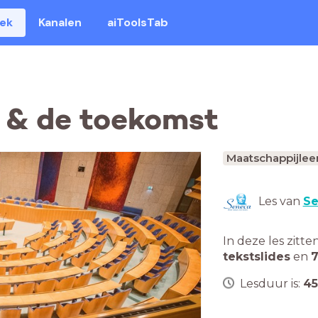
eek
Kanalen
aiToolsTab
n & de toekomst
Maatschappijlee
Les van
Se
In deze les zitte
tekstslides
en
7
Lesduur is:
45