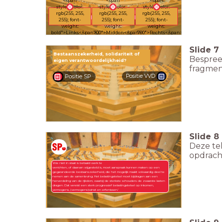
<span
<span
<span
style="color:
style="color:
style="color:
rgb(255, 255,
rgb(255, 255,
rgb(255, 255,
255); font-
255); font-
255); font-
weight:
weight:
weight:
bold">Links</span>
700">Midden</span>
700">Rechts</span>
Slide
7
Bestaanszekerheid, solidariteit of
Bespree
eigen verantwoordelijkheid?
fragmen
Positie SP
Positie VVD
Slide
8
Deze tek
opdrach
Wie niet in staat is betaald werk te
verrichten, of daarvan vrijgesteld is, moet aanspraak kunnen maken op een
gegarandeerde bestaanszekerheid, die het mogelijk maakt volwaardig deel te
nemen aan de samenleving. Het belastingstelsel moet bijdragen aan een
herverdeling van de rijkdom, waarbij de sterkste schouders de zwaarste lasten
dragen. Dat vereist een sterk progressief belastingstelsel op inkomen,
vermogens, (vermogens)winst en erfenissen.’