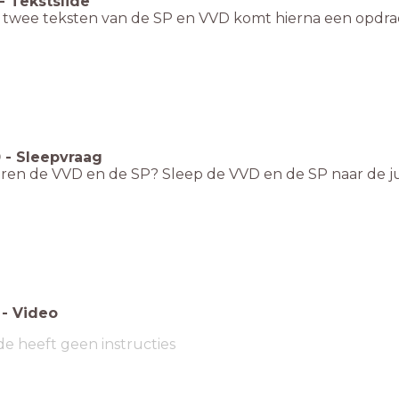
-
Tekstslide
 twee teksten van de SP en VVD komt hierna een opdra
0
-
Sleepvraag
ren de VVD en de SP? Sleep de VVD en de SP naar de ju
-
Video
de heeft geen instructies