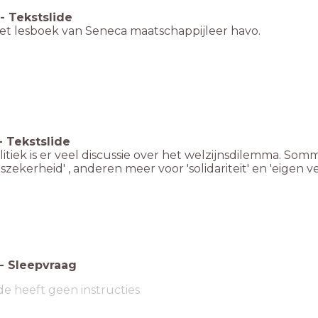
-
Tekstslide
het lesboek van Seneca maatschappijleer havo.
-
Tekstslide
litiek is er veel discussie over het welzijnsdilemma. Som
szekerheid' , anderen meer voor 'solidariteit' en 'eigen v
-
Sleepvraag
de heeft geen instructies