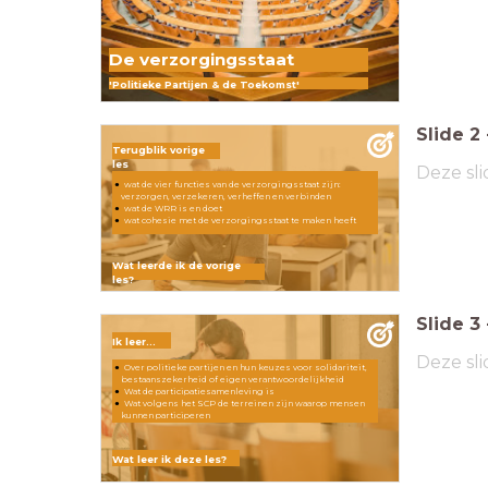
De verzorgingsstaat
'Politieke Partijen & de Toekomst'
Slide
2
Terugblik vorige
les
Deze sli
wat de vier functies van de verzorgingsstaat zijn:
verzorgen, verzekeren, verheffen en verbinden
wat de WRR is en doet
wat cohesie met de verzorgingsstaat te maken heeft
Wat leerde ik de vorige
les?
Slide
3
Ik leer...
Deze sli
Over politieke partijen en hun keuzes voor solidariteit,
bestaanszekerheid of eigen verantwoordelijkheid
Wat de participatiesamenleving is
Wat volgens het SCP de terreinen zijn waarop mensen
kunnen participeren
Wat leer ik deze les?