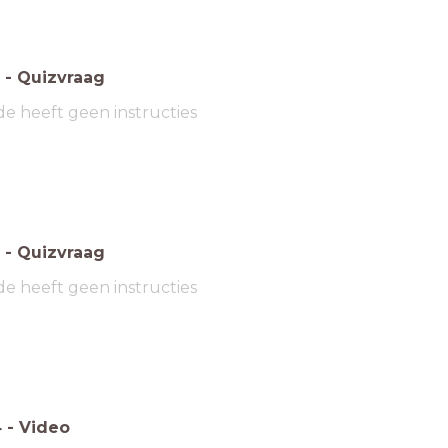
-
Quizvraag
de heeft geen instructies
-
Quizvraag
de heeft geen instructies
4
-
Video