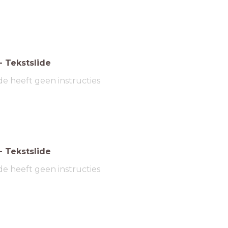
-
Tekstslide
de heeft geen instructies
-
Tekstslide
de heeft geen instructies