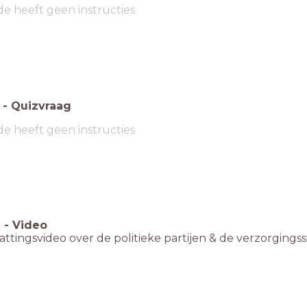
de heeft geen instructies
-
Quizvraag
de heeft geen instructies
6
-
Video
tingsvideo over de politieke partijen & de verzorgingss