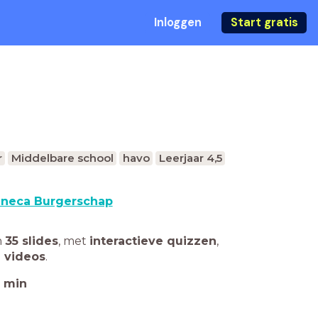
Inloggen
Start gratis
r
Middelbare school
havo
Leerjaar 4,5
neca Burgerschap
n
35 slides
,
met
interactieve quizzen
,
 videos
.
min